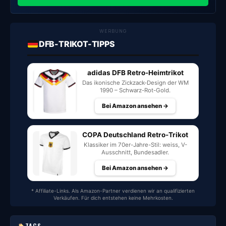
WERBUNG
DFB-TRIKOT-TIPPS
adidas DFB Retro-Heimtrikot
Das ikonische Zickzack-Design der WM
1990 – Schwarz-Rot-Gold.
Bei Amazon ansehen →
COPA Deutschland Retro-Trikot
Klassiker im 70er-Jahre-Stil: weiss, V-
Ausschnitt, Bundesadler.
Bei Amazon ansehen →
* Affiliate-Links. Als Amazon-Partner verdienen wir an qualifizierten
Verkäufen. Für dich entstehen keine Mehrkosten.
TAGS