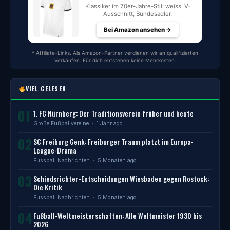
Klassiker im 70er-Jahre-Stil: weiss, V-
Ausschnitt, Bundesadler.
Bei Amazon ansehen →
* Affiliate-Links. Als Amazon-Partner verdienen wir an qualifizierten
Verkäufen. Für dich entstehen keine Mehrkosten.
VIEL GELESEN
01
1. FC Nürnberg: Der Traditionsverein früher und heute
Große Fußballvereine
· 1 Jahr ago
02
SC Freiburg Genk: Freiburger Traum platzt im Europa-
League-Drama
Fussball Nachrichten
· 5 Monaten ago
03
Schiedsrichter-Entscheidungen Wiesbaden gegen Rostock:
Die Kritik
Fussball Nachrichten
· 5 Monaten ago
04
Fußball-Weltmeisterschaften: Alle Weltmeister 1930 bis
2026