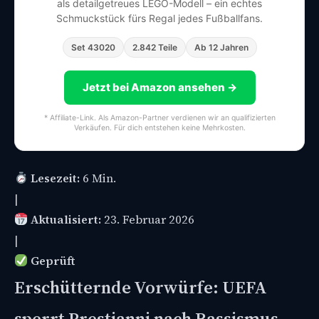
als detailgetreues LEGO-Modell – ein echtes
Schmuckstück fürs Regal jedes Fußballfans.
Set 43020
2.842 Teile
Ab 12 Jahren
Jetzt bei Amazon ansehen →
* Affiliate-Link. Als Amazon-Partner verdienen wir an qualifizierten
Verkäufen. Für dich entstehen keine Mehrkosten.
Lesezeit:
6 Min.
|
Aktualisiert:
23. Februar 2026
|
Geprüft
Erschütternde Vorwürfe: UEFA
sperrt Prestianni nach Rassismus-