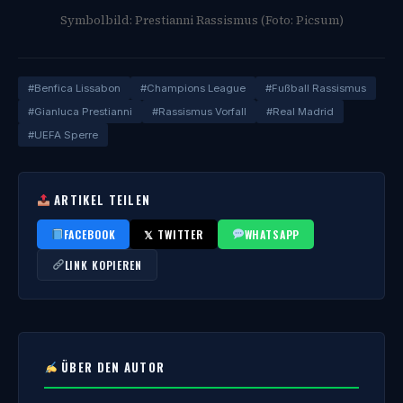
Symbolbild: Prestianni Rassismus (Foto: Picsum)
#Benfica Lissabon
#Champions League
#Fußball Rassismus
#Gianluca Prestianni
#Rassismus Vorfall
#Real Madrid
#UEFA Sperre
ARTIKEL TEILEN
FACEBOOK
𝕏 TWITTER
WHATSAPP
LINK KOPIEREN
ÜBER DEN AUTOR