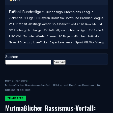
Fußball
Bundesliga
2. Bundesliga
Champions League
kicker.de
3. Liga
FC Bayern
Borussia Dortmund
Premier League
VfB Stuttgart
Abstiegskampf
Spielbericht
WM 2026
Real Madrid
SC Freiburg
Hamburger SV
Fußballgeschichte
La Liga
HSV
Serie A
1. FC Köln
Transfer
Werder Bremen
FC Bayern München
Fußball-
News
RB Leipzig
Live-Ticker
Bayer Leverkusen
Sport
VfL Wolfsburg
Suchen
Suchen
Home
›
Transfers
›
Mutmaßlicher Rassismus-Vorfall: UEFA sperrt Benficas Prestianni für
Rückspiel bei Real
TRANSFERS
Mutmaßlicher Rassismus-Vorfall: