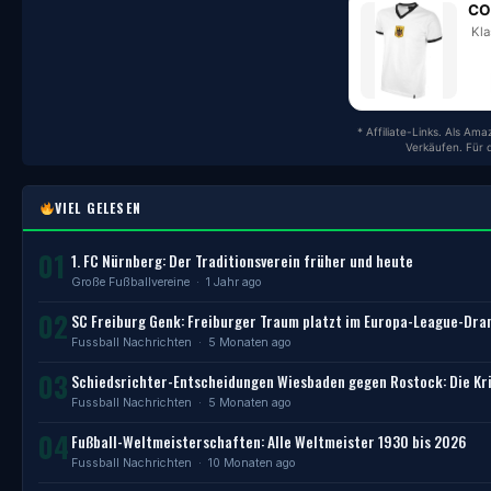
CO
Kla
* Affiliate-Links. Als Am
Verkäufen. Für 
VIEL GELESEN
01
1. FC Nürnberg: Der Traditionsverein früher und heute
Große Fußballvereine
· 1 Jahr ago
02
SC Freiburg Genk: Freiburger Traum platzt im Europa-League-Dr
Fussball Nachrichten
· 5 Monaten ago
03
Schiedsrichter-Entscheidungen Wiesbaden gegen Rostock: Die Kri
Fussball Nachrichten
· 5 Monaten ago
04
Fußball-Weltmeisterschaften: Alle Weltmeister 1930 bis 2026
Fussball Nachrichten
· 10 Monaten ago