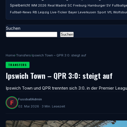
Spielbericht
WM 2026
Real Madrid
SC Freiburg
Hamburger SV
Fußballg
Fußball-News
RB Leipzig
Live-Ticker
Bayer Leverkusen
Sport
VfL Wolfsbu
Suchen
Suchen
Home
›
Transfers
›
Ipswich Town – QPR 3:0: steigt auf
TRANSFERS
Ipswich Town – QPR 3:0: steigt auf
Ipswich Town und QPR trennten sich 3:0. in der Premier Leag
FussballAdmin
02. Mai 2026 · 3 Min. Lesezeit