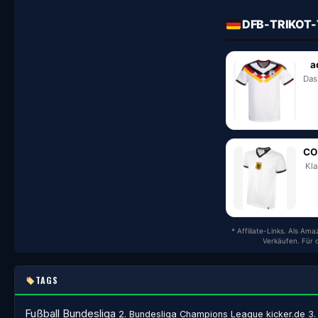
DFB-TRIKOT-
a
Das
CO
Kla
* Affiliate-Links. Als Am
Verkäufen. Für 
TAGS
Fußball
Bundesliga
2. Bundesliga
Champions League
kicker.de
3.