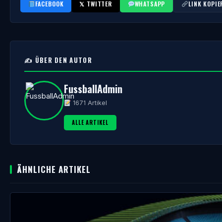
FACEBOOK
𝕏 TWITTER
WHATSAPP
LINK KOPIE
✍️ ÜBER DEN AUTOR
FussballAdmin
1671 Artikel
ALLE ARTIKEL
ÄHNLICHE ARTIKEL