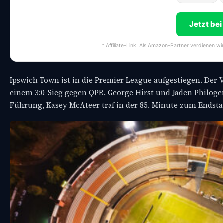
Jetzt be
* Affiliate-Link. Als Amazon-Partner verdienen wi
Ipswich Town ist in die Premier League aufgestiegen. Der 
einem 3:0-Sieg gegen QPR. George Hirst und Jaden Philogen
Führung, Kasey McAteer traf in der 85. Minute zum Endsta