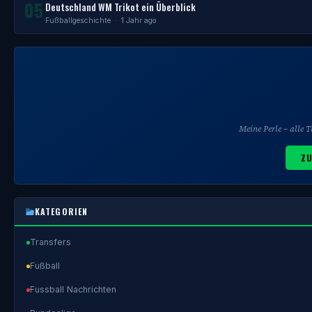
05
Deutschland WM Trikot ein Überblick
Fußballgeschichte
· 1 Jahr ago
Meine Perle – alle
ZU
KATEGORIEN
Transfers
Fußball
Fussball Nachrichten