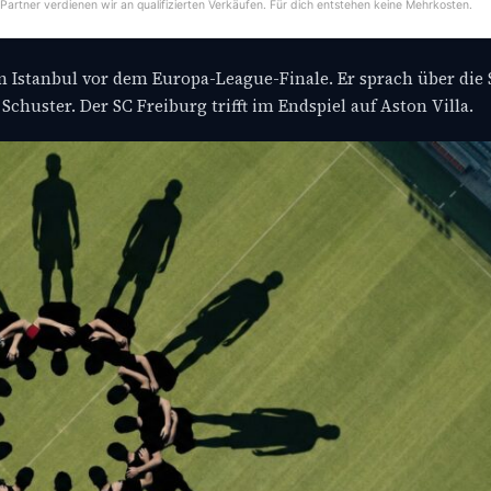
-Partner verdienen wir an qualifizierten Verkäufen. Für dich entstehen keine Mehrkosten.
n Istanbul vor dem Europa-League-Finale. Er sprach über die 
chuster. Der SC Freiburg trifft im Endspiel auf Aston Villa.