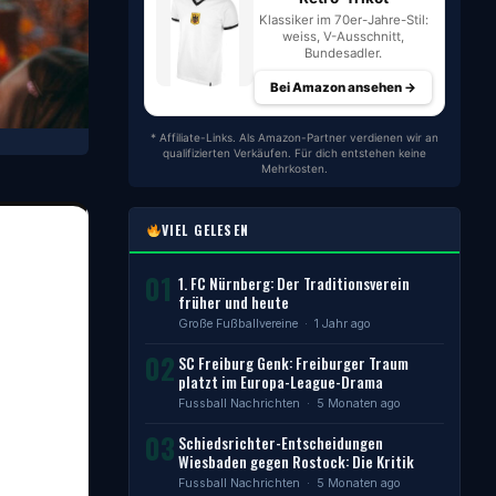
Klassiker im 70er-Jahre-Stil:
weiss, V-Ausschnitt,
Bundesadler.
Bei Amazon ansehen →
* Affiliate-Links. Als Amazon-Partner verdienen wir an
qualifizierten Verkäufen. Für dich entstehen keine
Mehrkosten.
VIEL GELESEN
01
1. FC Nürnberg: Der Traditionsverein
früher und heute
Große Fußballvereine
· 1 Jahr ago
02
SC Freiburg Genk: Freiburger Traum
platzt im Europa-League-Drama
Fussball Nachrichten
· 5 Monaten ago
03
Schiedsrichter-Entscheidungen
Wiesbaden gegen Rostock: Die Kritik
Fussball Nachrichten
· 5 Monaten ago