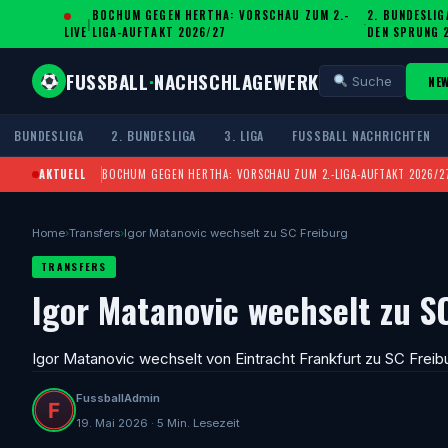
BOCHUM GEGEN HERTHA: VORSCHAU ZUM 2.-
2. BUNDESLIG
|
·
LIVE
LIGA-AUFTAKT 2026/27
DEN SPRUNG 
FUSSBALL
·
NACHSCHLAGEWERK
NE
Suche
BUNDESLIGA
2. BUNDESLIGA
3. LIGA
FUSSBALL NACHRICHTEN
AKTUELL
BOCHUM GEGEN HERTHA: VORSCHAU ZUM 2.-LIGA-AUFTAKT 2026/2
Home
›
Transfers
›
Igor Matanovic wechselt zu SC Freiburg
TRANSFERS
Igor Matanovic wechselt zu S
Igor Matanovic wechselt von Eintracht Frankfurt zu SC Freib
FussballAdmin
19. Mai 2026 · 5 Min. Lesezeit