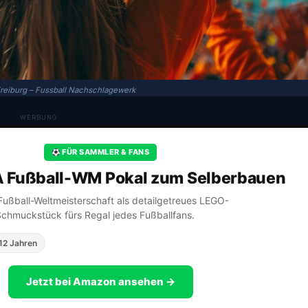
reiburg – Fussball Nachschlagewerk
WERBUNG
FÜR SAMMLER & FANS
A Fußball-WM Pokal zum Selberbauen
A Fußball-Weltmeisterschaft als detailgetreues LEGO-
Schmuckstück fürs Regal jedes Fußballfans.
12 Jahren
Jetzt bei Amazon ansehen →