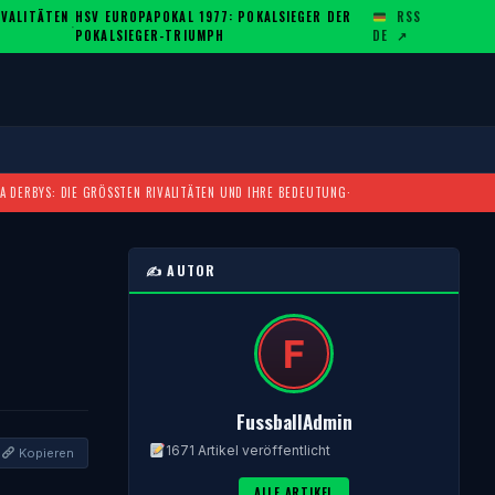
ALITÄTEN U
HSV EUROPAPOKAL 1977: POKALSIEGER DER
RSS
·
POKALSIEGER-TRIUMPH
DE
↗
A DERBYS: DIE GRÖSSTEN RIVALITÄTEN UND IHRE BEDEUTUNG
·
✍️ AUTOR
FussballAdmin
1671 Artikel veröffentlicht
Kopieren
ALLE ARTIKEL