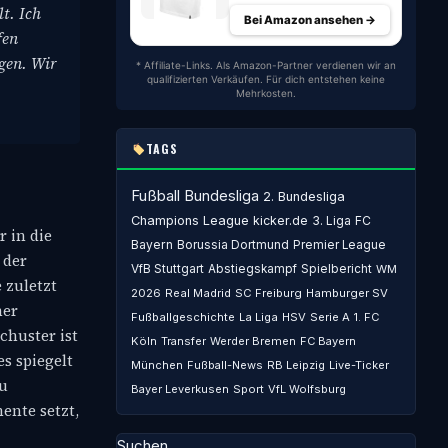
t. Ich
Bei Amazon ansehen →
fen
agen. Wir
* Affiliate-Links. Als Amazon-Partner verdienen wir an
qualifizierten Verkäufen. Für dich entstehen keine
Mehrkosten.
TAGS
Fußball
Bundesliga
2. Bundesliga
Champions League
kicker.de
3. Liga
FC
 in die
Bayern
Borussia Dortmund
Premier League
 der
VfB Stuttgart
Abstiegskampf
Spielbericht
WM
 zuletzt
2026
Real Madrid
SC Freiburg
Hamburger SV
her
Fußballgeschichte
La Liga
HSV
Serie A
1. FC
chuster ist
Köln
Transfer
Werder Bremen
FC Bayern
s spiegelt
München
Fußball-News
RB Leipzig
Live-Ticker
zu
Bayer Leverkusen
Sport
VfL Wolfsburg
ente setzt,
Suchen