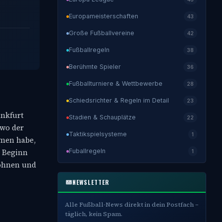
Europameisterschaften
43
Große Fußballvereine
42
Fußballregeln
38
Berühmte Spieler
36
Fußballturniere & Wettbewerbe
28
Schiedsrichter & Regeln im Detail
23
ankfurt
Stadien & Schauplätze
22
 wo der
Taktikspielsysteme
1
mmen habe,
u Beginn
Fuballregeln
1
wöhnen und
NEWSLETTER
Alle Fußball-News direkt in dein Postfach –
täglich, kein Spam.