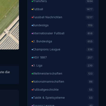
Transfers
1694
Fußball
1477
Fussball Nachrichten
1237
Bundesliga
1119
Internationaler Fußball
858
2. Bundesliga
655
Champions League
336
HSV 1887
257
3. Liga
230
te die
Weltmeisterschaften
123
Nationalmannschaften
86
Fußballgeschichte
55
Taktik & Spielsysteme
53
Europa League
43