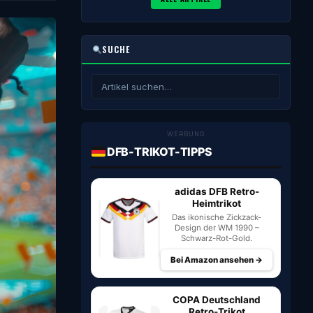
SUCHE
WERBUNG
DFB-TRIKOT-TIPPS
adidas DFB Retro-
Heimtrikot
Das ikonische Zickzack-
Design der WM 1990 –
Schwarz-Rot-Gold.
Bei Amazon ansehen →
COPA Deutschland
Retro-Trikot