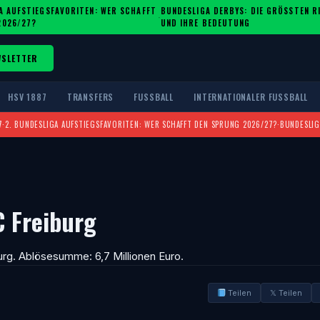
A AUFSTIEGSFAVORITEN: WER SCHAFFT
BUNDESLIGA DERBYS: DIE GRÖSSTEN RIV
·
2026/27?
ND IHRE BEDEUTUNG
WSLETTER
HSV 1887
TRANSFERS
FUSSBALL
INTERNATIONALER FUSSBALL
7
·
2. BUNDESLIGA AUFSTIEGSFAVORITEN: WER SCHAFFT DEN SPRUNG 2026/27?
·
BUNDESLIG
C Freiburg
urg. Ablösesumme: 6,7 Millionen Euro.
Teilen
𝕏 Teilen