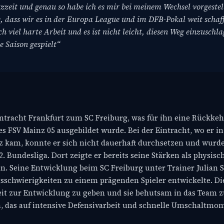
zzeit und genau so habe ich es mir bei meinem Wechsel vorgestell
e, dass wir es in der Europa League und im DFB-Pokal weit schaf
 viel harte Arbeit und es ist nicht leicht, diesen Weg einzuschl
e Saison gespielt“
intracht Frankfurt zum SC Freiburg, was für ihn eine Rückkehr
 FSV Mainz 05 ausgebildet wurde. Bei der Eintracht, wo er in
 kam, konnte er sich nicht dauerhaft durchsetzen und wurde
. Bundesliga. Dort zeigte er bereits seine Stärken als physisc
. Seine Entwicklung beim SC Freiburg unter Trainer Julian S
schwierigkeiten zu einem prägenden Spieler entwickelte. Die
Zeit zur Entwicklung zu geben und sie behutsam in das Team 
m, das auf intensive Defensivarbeit und schnelle Umschaltmom