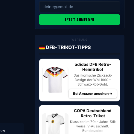
JETZT ANMELDEN
WERBUNG
DFB-TRIKOT-TIPPS
adidas DFB Retro-
Heimtrikot
Das ikonische Zickzack-
Design der WM 1990 –
Schwarz-Rot-Gold.
Bei Amazon ansehen →
COPA Deutschland
Retro-Trikot
Klassiker im 70er-Jahre-Stil:
weiss, V-Ausschnitt,
dem
Bundesadler.