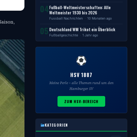
04
Fußball-Weltmeisterschaften: Alle
Weltmeister 1930 bis 2026
Fussball Nachrichten
· 10 Monaten ago
Saison,
05
Deutschland WM Trikot ein Überblick
Fußballgeschichte
· 1 Jahr ago
HSV 1887
Meine Perle – alle Themen rund um den
Hamburger SV
ZUM HSV-BEREICH
KATEGORIEN