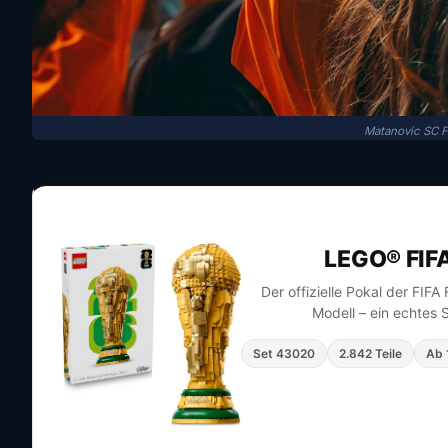
Matanovic SC F
LEGO® FIF
Der offizielle Pokal der FIF
Modell – ein echtes 
Set 43020
2.842 Teile
Ab 