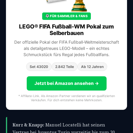
FÜR SAMMLER & FANS
LEGO® FIFA Fußball-WM Pokal zum
Selberbauen
Der offizielle Pokal der FIFA Fußball-Weltmeisterschaft
als detailgetreues LEGO-Modell – ein echtes
Schmuckstück fürs Regal jedes Fußballfans.
Set 43020
2.842 Teile
Ab 12 Jahren
Jetzt bei Amazon ansehen →
* Affiliate-Link. Als Amazon-Partner verdienen wir an qualifizierten
Verkäufen. Für dich entstehen keine Mehrkosten.
Kurz & Knapp:
Manuel Locatelli hat seinen
Vertrag bei Juventus Turin vorzeitig bis zum 30.