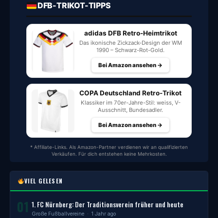
DFB-TRIKOT-TIPPS
adidas DFB Retro-Heimtrikot
Das ikonische Zickzack-Design der WM
1990 – Schwarz-Rot-Gold.
Bei Amazon ansehen →
COPA Deutschland Retro-Trikot
Klassiker im 70er-Jahre-Stil: weiss, V-
Ausschnitt, Bundesadler.
Bei Amazon ansehen →
* Affiliate-Links. Als Amazon-Partner verdienen wir an qualifizierten
Verkäufen. Für dich entstehen keine Mehrkosten.
VIEL GELESEN
01
1. FC Nürnberg: Der Traditionsverein früher und heute
Große Fußballvereine
· 1 Jahr ago