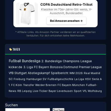
COPA Deutschland Retro-Trikot
Klassiker im 70er-Jahre-Stil: weiss, V-
Ausschnitt, Bundesadler.
Bei Amazon ansehen →
* Affiliate-Links. Als Amazon-Partner verdienen wir an qualifizierten
Verkäufen. Für dich entstehen keine Mehrkosten.
TAGS
Fußball
Bundesliga
2. Bundesliga
Champions League
kicker.de
3. Liga
FC Bayern
Borussia Dortmund
Premier League
VfB Stuttgart
Abstiegskampf
Spielbericht
WM 2026
Real Madrid
SC Freiburg
Hamburger SV
Fußballgeschichte
La Liga
HSV
Serie A
1. FC Köln
Transfer
Werder Bremen
FC Bayern München
Fußball-
News
RB Leipzig
Live-Ticker
Bayer Leverkusen
Sport
VfL Wolfsburg
Suchen
Suchen