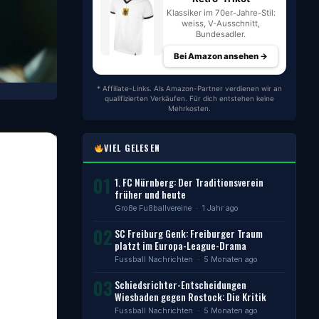
Klassiker im 70er-Jahre-Stil:
weiss, V-Ausschnitt,
Bundesadler.
Bei Amazon ansehen →
* Affiliate-Links. Als Amazon-Partner verdienen wir an
qualifizierten Verkäufen. Für dich entstehen keine
Mehrkosten.
VIEL GELESEN
01
1. FC Nürnberg: Der Traditionsverein
früher und heute
Große Fußballvereine
· 1 Jahr ago
02
SC Freiburg Genk: Freiburger Traum
platzt im Europa-League-Drama
Fussball Nachrichten
· 5 Monaten ago
03
Schiedsrichter-Entscheidungen
Wiesbaden gegen Rostock: Die Kritik
Fussball Nachrichten
· 5 Monaten ago