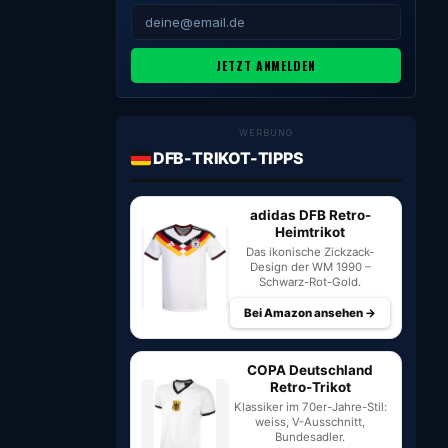
JETZT ANMELDEN
WERBUNG
DFB-TRIKOT-TIPPS
adidas DFB Retro-
Heimtrikot
Das ikonische Zickzack-
Design der WM 1990 –
Schwarz-Rot-Gold.
Bei Amazon ansehen →
COPA Deutschland
Retro-Trikot
Klassiker im 70er-Jahre-Stil:
weiss, V-Ausschnitt,
Bundesadler.