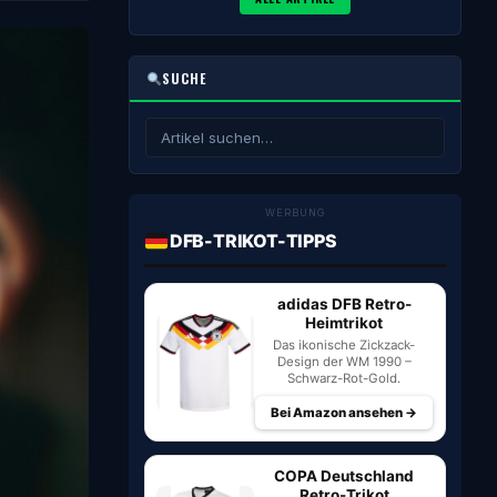
SUCHE
WERBUNG
DFB-TRIKOT-TIPPS
adidas DFB Retro-
Heimtrikot
Das ikonische Zickzack-
Design der WM 1990 –
Schwarz-Rot-Gold.
Bei Amazon ansehen →
COPA Deutschland
Retro-Trikot