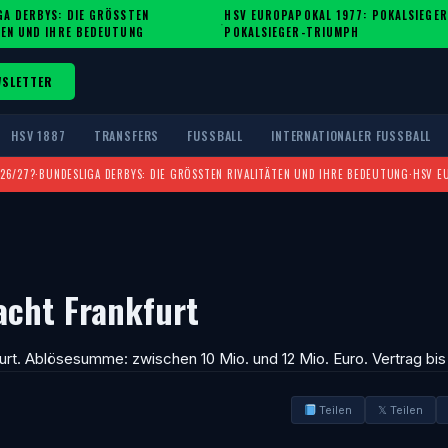
A DERBYS: DIE GRÖSSTEN R
HSV EUROPAPOKAL 1977: POKALSIEGER
·
EN UND IHRE BEDEUTUNG
POKALSIEGER-TRIUMPH
WSLETTER
HSV 1887
TRANSFERS
FUSSBALL
INTERNATIONALER FUSSBALL
026/27?
·
BUNDESLIGA DERBYS: DIE GRÖSSTEN RIVALITÄTEN UND IHRE BEDEUTUNG
·
HSV E
acht Frankfurt
urt. Ablösesumme: zwischen 10 Mio. und 12 Mio. Euro. Vertrag bis
Teilen
𝕏 Teilen