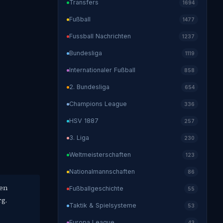
Transfers
1694
Fußball
1477
Fussball Nachrichten
1237
Bundesliga
1119
Internationaler Fußball
858
2. Bundesliga
654
Champions League
336
HSV 1887
257
3. Liga
230
Weltmeisterschaften
123
Nationalmannschaften
86
gen
Fußballgeschichte
55
rg.
Taktik & Spielsysteme
53
Europa League
43