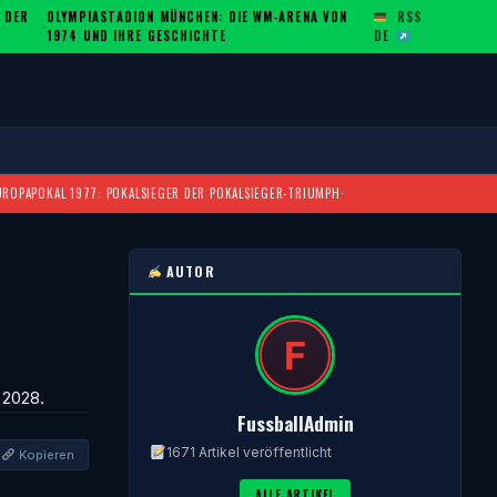
 DER
OLYMPIASTADION MÜNCHEN: DIE WM-ARENA VON
RSS
·
1974 UND IHRE GESCHICHTE
DE
UROPAPOKAL 1977: POKALSIEGER DER POKALSIEGER-TRIUMPH
·
AUTOR
 2028.
FussballAdmin
1671 Artikel veröffentlicht
Kopieren
ALLE ARTIKEL