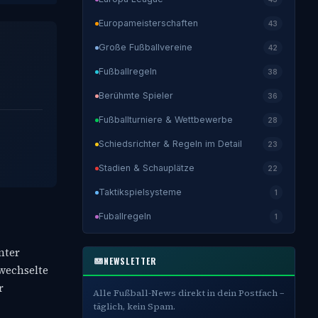
Europameisterschaften
43
Große Fußballvereine
42
Fußballregeln
38
Berühmte Spieler
36
Fußballturniere & Wettbewerbe
28
Schiedsrichter & Regeln im Detail
23
Stadien & Schauplätze
22
Taktikspielsysteme
1
Fuballregeln
1
nter
NEWSLETTER
 wechselte
r
Alle Fußball-News direkt in dein Postfach –
täglich, kein Spam.