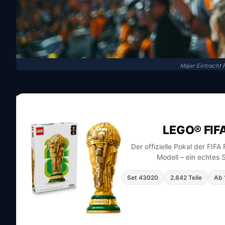
Majer Eintracht 
LEGO® FIF
Der offizielle Pokal der FIF
Modell – ein echtes 
Set 43020
2.842 Teile
Ab 