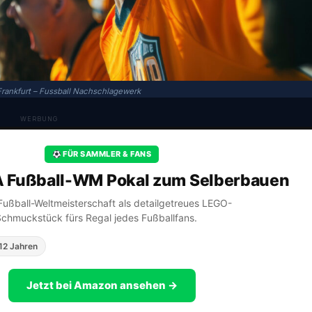
Frankfurt – Fussball Nachschlagewerk
WERBUNG
FÜR SAMMLER & FANS
A Fußball-WM Pokal zum Selberbauen
A Fußball-Weltmeisterschaft als detailgetreues LEGO-
Schmuckstück fürs Regal jedes Fußballfans.
12 Jahren
Jetzt bei Amazon ansehen →