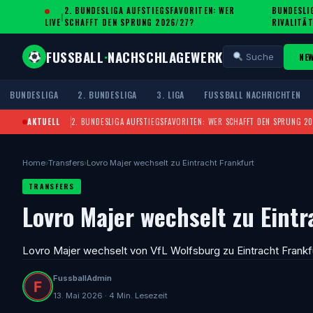
2. BUNDESLIGA AUFSTIEGSFAVORITEN: WER
BUNDESLIG
|
·
LIVE
SCHAFFT DEN SPRUNG 2026/27?
IVALITÄT
FUSSBALL
·
NACHSCHLAGEWERK
NE
Suche
BUNDESLIGA
2. BUNDESLIGA
3. LIGA
FUSSBALL NACHRICHTEN
AKTUELL
2. BUNDESLIGA AUFSTIEGSFAVORITEN: WER SCHAFFT DEN SPRUNG 2
Home
›
Transfers
›
Lovro Majer wechselt zu Eintracht Frankfurt
TRANSFERS
Lovro Majer wechselt zu Eintr
Lovro Majer wechselt von VfL Wolfsburg zu Eintracht Frankf
FussballAdmin
13. Mai 2026 · 4 Min. Lesezeit