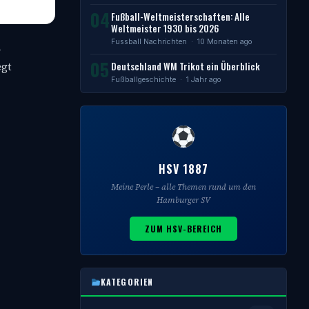
04
Fußball-Weltmeisterschaften: Alle
Weltmeister 1930 bis 2026
Fussball Nachrichten
· 10 Monaten ago
-
05
Deutschland WM Trikot ein Überblick
egt
Fußballgeschichte
· 1 Jahr ago
HSV 1887
Meine Perle – alle Themen rund um den
Hamburger SV
ZUM HSV-BEREICH
KATEGORIEN