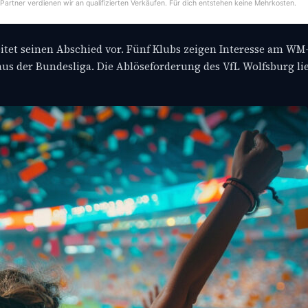
-Partner verdienen wir an qualifizierten Verkäufen. Für dich entstehen keine Mehrkosten.
reitet seinen Abschied vor. Fünf Klubs zeigen Interesse am WM
aus der Bundesliga. Die Ablöseforderung des VfL Wolfsburg li