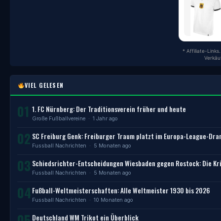
* Affiliate-Link
Verkäu
VIEL GELESEN
01
1. FC Nürnberg: Der Traditionsverein früher und heute
Große Fußballvereine
· 1 Jahr ago
02
SC Freiburg Genk: Freiburger Traum platzt im Europa-League-Dr
Fussball Nachrichten
· 5 Monaten ago
03
Schiedsrichter-Entscheidungen Wiesbaden gegen Rostock: Die Kri
Fussball Nachrichten
· 5 Monaten ago
04
Fußball-Weltmeisterschaften: Alle Weltmeister 1930 bis 2026
Fussball Nachrichten
· 10 Monaten ago
05
Deutschland WM Trikot ein Überblick