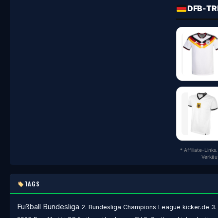
DFB-TR
* Affiliate-Link
Verkäu
TAGS
Fußball
Bundesliga
2. Bundesliga
Champions League
kicker.de
3.