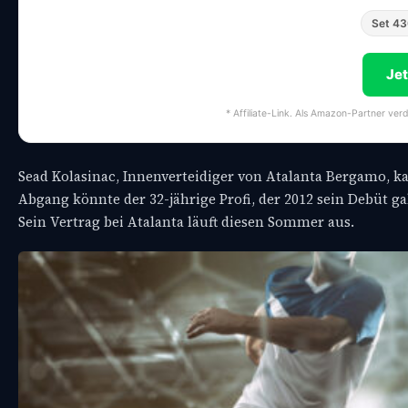
Set 4
Je
* Affiliate-Link. Als Amazon-Partner ver
Sead Kolasinac, Innenverteidiger von Atalanta Bergamo, k
Abgang könnte der 32-jährige Profi, der 2012 sein Debüt ga
Sein Vertrag bei Atalanta läuft diesen Sommer aus.