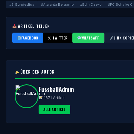
#2. Bundesliga
#Atalanta Bergamo
#Edin Dzeko
#FC Schalke 0
ARTIKEL TEILEN
FACEBOOK
𝕏 TWITTER
WHATSAPP
LINK KOPIE
ÜBER DEN AUTOR
FussballAdmin
1671 Artikel
ALLE ARTIKEL