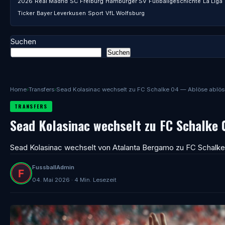
2026
Real Madrid
SC Freiburg
Hamburger SV
Fußballgeschichte
La Liga
Ticker
Bayer Leverkusen
Sport
VfL Wolfsburg
Suchen
Suchen
Home
›
Transfers
›
Sead Kolasinac wechselt zu FC Schalke 04 — Ablöse ablöse
TRANSFERS
Sead Kolasinac wechselt zu FC Schalke
Sead Kolasinac wechselt von Atalanta Bergamo zu FC Schalke
FussballAdmin
04. Mai 2026 · 4 Min. Lesezeit