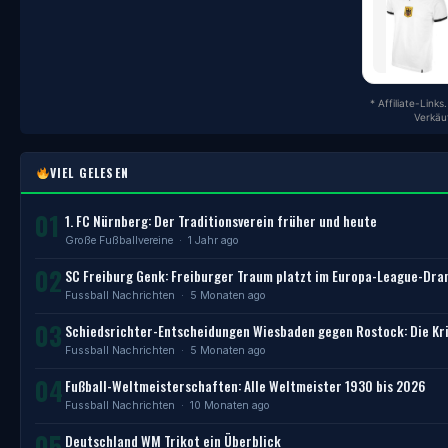
* Affiliate-Link
Verkäu
VIEL GELESEN
01
1. FC Nürnberg: Der Traditionsverein früher und heute
Große Fußballvereine
· 1 Jahr ago
02
SC Freiburg Genk: Freiburger Traum platzt im Europa-League-Dr
Fussball Nachrichten
· 5 Monaten ago
03
Schiedsrichter-Entscheidungen Wiesbaden gegen Rostock: Die Kri
Fussball Nachrichten
· 5 Monaten ago
04
Fußball-Weltmeisterschaften: Alle Weltmeister 1930 bis 2026
Fussball Nachrichten
· 10 Monaten ago
05
Deutschland WM Trikot ein Überblick