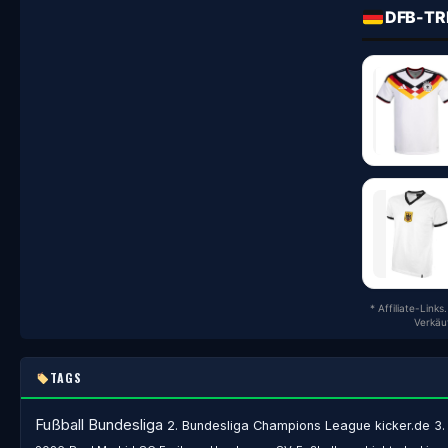
DFB-TR
* Affiliate-Link
Verkäu
TAGS
Fußball
Bundesliga
2. Bundesliga
Champions League
kicker.de
3.