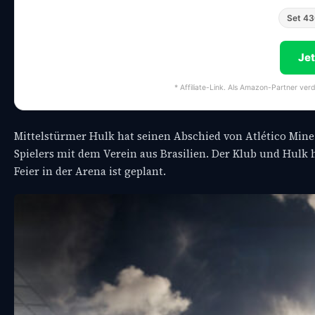
Set 4
Je
* Affiliate-Link. Als Amazon-Partner ver
Mittelstürmer Hulk hat seinen Abschied von Atlético Mine
Spielers mit dem Verein aus Brasilien. Der Klub und Hu
Feier in der Arena ist geplant.