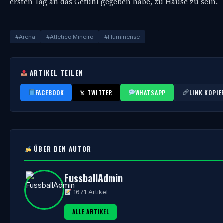
ersten Tag an das Gefühl gegeben habe, zu Hause zu sein.
#Arena
#Atletico Mineiro
#Fluminense
ARTIKEL TEILEN
FACEBOOK
𝕏 TWITTER
WHATSAPP
LINK KOPIE
ÜBER DEN AUTOR
FussballAdmin
1671 Artikel
ALLE ARTIKEL