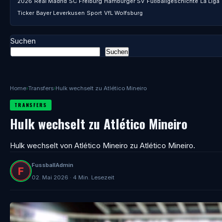
2026
Real Madrid
SC Freiburg
Hamburger SV
Fußballgeschichte
La Liga
Ticker
Bayer Leverkusen
Sport
VfL Wolfsburg
Suchen
Suchen
Home
›
Transfers
›
Hulk wechselt zu Atlético Mineiro
TRANSFERS
Hulk wechselt zu Atlético Mineiro
Hulk wechselt von Atlético Mineiro zu Atlético Mineiro.
FussballAdmin
02. Mai 2026 · 4 Min. Lesezeit