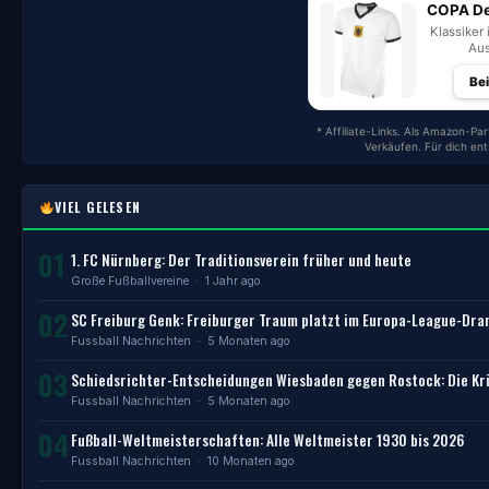
COPA De
Klassiker 
Aus
Be
* Affiliate-Links. Als Amazon-Par
Verkäufen. Für dich en
VIEL GELESEN
01
1. FC Nürnberg: Der Traditionsverein früher und heute
Große Fußballvereine
· 1 Jahr ago
02
SC Freiburg Genk: Freiburger Traum platzt im Europa-League-Dr
Fussball Nachrichten
· 5 Monaten ago
03
Schiedsrichter-Entscheidungen Wiesbaden gegen Rostock: Die Kri
Fussball Nachrichten
· 5 Monaten ago
04
Fußball-Weltmeisterschaften: Alle Weltmeister 1930 bis 2026
Fussball Nachrichten
· 10 Monaten ago