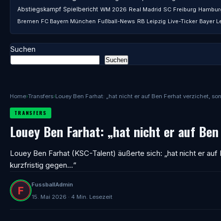
Abstiegskampf
Spielbericht
WM 2026
Real Madrid
SC Freiburg
Hambur
Bremen
FC Bayern München
Fußball-News
RB Leipzig
Live-Ticker
Bayer L
Suchen
Suchen
Home
›
Transfers
›
Louey Ben Farhat: „hat nicht er auf Ben Ferhat verzichet, s
TRANSFERS
Louey Ben Farhat: „hat nicht er auf Ben
Louey Ben Farhat (KSC-Talent) äußerte sich: „hat nicht er auf
kurzfristig gegen…“
FussballAdmin
15. Mai 2026 · 4 Min. Lesezeit