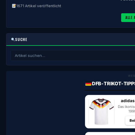
1671 Artikel veröffentlicht
ALLE 
SUCHE
WE
DFB-TRIKOT-TIPP
adidas
Das ikoni
199
Be