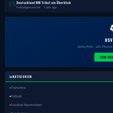
05
Deutschland WM Trikot ein Überblick
Fußballgeschichte
· 1 Jahr ago
HSV
Meine Perle – alle Theme
ZUM HS
KATEGORIEN
Transfers
Fußball
Fussball Nachrichten