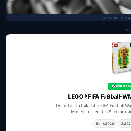
Farhat KSC – Fuss
WE
FÜR SAM
LEGO® FIFA Fußball-WM
Der offizielle Pokal der FIFA Fußball-W
Modell – ein echtes Schmuckstü
Set 43020
2.842 