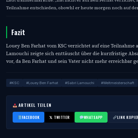
Laut transfermarkt.de: „hat nicht er auf Ben Ferhat verzichet,
Teilnahme entschieden, obowhl er heute morgen noch auf der L
Fazit
Louey Ben Farhat vom KSC verzichtet auf eine Teilnahme an
Lamouchi zeigte sich enttäuscht über die kurzfristige Abs
vor, da Ben Farhat und sein Vater nicht mehr erreichbar g
#KSC
#Louey Ben Farhat
#Sabri Lamouchi
#Weltmeisterschaft
ARTIKEL TEILEN
FACEBOOK
𝕏 TWITTER
WHATSAPP
LINK KOPIE