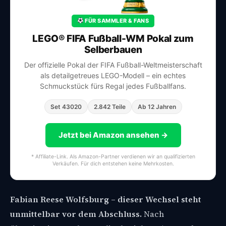
FÜR SAMMLER & FANS
LEGO® FIFA Fußball-WM Pokal zum
Selberbauen
Der offizielle Pokal der FIFA Fußball-Weltmeisterschaft
als detailgetreues LEGO-Modell – ein echtes
Schmuckstück fürs Regal jedes Fußballfans.
Set 43020
2.842 Teile
Ab 12 Jahren
Jetzt bei Amazon ansehen →
* Affiliate-Link. Als Amazon-Partner verdienen wir an qualifizierten
Verkäufen. Für dich entstehen keine Mehrkosten.
Fabian Reese Wolfsburg – dieser Wechsel steht
unmittelbar vor dem Abschluss.
Nach