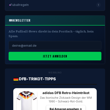
Fuballregeln
1
NEWSLETTER
Alle Fußball-News direkt in dein Postfach – täglich, kein
Spam.
JETZT ANMELDEN
WERBUNG
DFB-TRIKOT-TIPPS
adidas DFB Retro-Heimtrikot
Das ikonische Zickzack-Design der WM
1990 – Schwarz-Rot-Gold.
Bei Amazon ansehen →