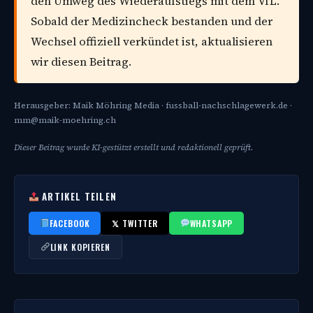
den Umweg des Wiederaufstiegs mit dem VfL.
Sobald der Medizincheck bestanden und der
Wechsel offiziell verkündet ist, aktualisieren
wir diesen Beitrag.
Herausgeber: Maik Möhring Media · fussball-nachschlagewerk.de ·
mm@maik-moehring.ch
Dieser Beitrag wurde KI-gestützt erstellt und redaktionell geprüft.
ARTIKEL TEILEN
FACEBOOK
𝕏 TWITTER
WHATSAPP
LINK KOPIEREN