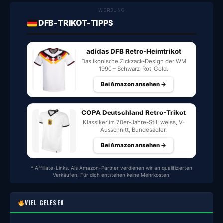
WERBUNG
DFB-TRIKOT-TIPPS
adidas DFB Retro-Heimtrikot
Das ikonische Zickzack-Design der WM
1990 – Schwarz-Rot-Gold.
Bei Amazon ansehen →
COPA Deutschland Retro-Trikot
Klassiker im 70er-Jahre-Stil: weiss, V-
Ausschnitt, Bundesadler.
Bei Amazon ansehen →
* Affiliate-Links. Als Amazon-Partner verdienen wir an qualifizierten
Verkäufen. Für dich entstehen keine Mehrkosten.
VIEL GELESEN