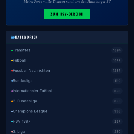
Meine Perle – alle Themen rund um den Hamburger SV
ZUM HSV-BEREICH
KATEGORIEN
Transfers
1694
Fußball
1477
Fussball Nachrichten
1237
Bundesliga
1119
Internationaler Fußball
858
2. Bundesliga
655
Champions League
336
HSV 1887
257
3. Liga
230