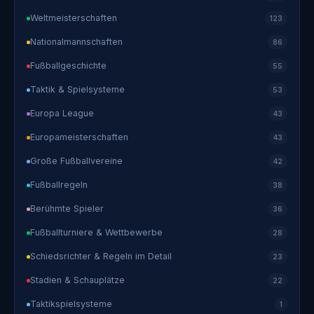
Weltmeisterschaften
123
Nationalmannschaften
86
Fußballgeschichte
55
Taktik & Spielsysteme
53
Europa League
43
Europameisterschaften
43
Große Fußballvereine
42
Fußballregeln
38
Berühmte Spieler
36
Fußballturniere & Wettbewerbe
28
Schiedsrichter & Regeln im Detail
23
Stadien & Schauplätze
22
Taktikspielsysteme
1