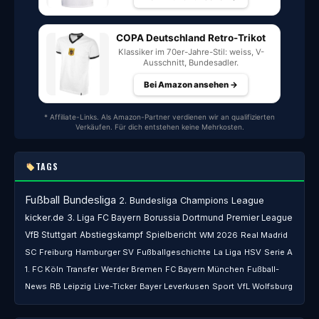
COPA Deutschland Retro-Trikot
Klassiker im 70er-Jahre-Stil: weiss, V-
Ausschnitt, Bundesadler.
Bei Amazon ansehen →
* Affiliate-Links. Als Amazon-Partner verdienen wir an qualifizierten
Verkäufen. Für dich entstehen keine Mehrkosten.
TAGS
Fußball
Bundesliga
2. Bundesliga
Champions League
kicker.de
3. Liga
FC Bayern
Borussia Dortmund
Premier League
VfB Stuttgart
Abstiegskampf
Spielbericht
WM 2026
Real Madrid
SC Freiburg
Hamburger SV
Fußballgeschichte
La Liga
HSV
Serie A
1. FC Köln
Transfer
Werder Bremen
FC Bayern München
Fußball-
News
RB Leipzig
Live-Ticker
Bayer Leverkusen
Sport
VfL Wolfsburg