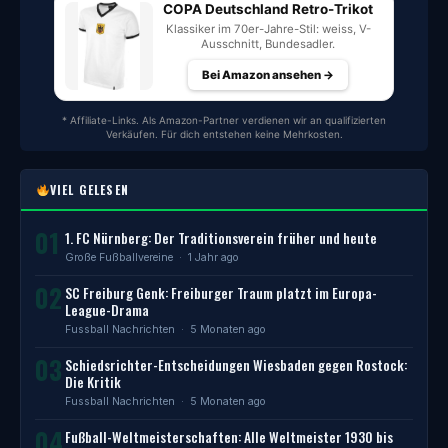
COPA Deutschland Retro-Trikot
Klassiker im 70er-Jahre-Stil: weiss, V-
Ausschnitt, Bundesadler.
Bei Amazon ansehen →
* Affiliate-Links. Als Amazon-Partner verdienen wir an qualifizierten
Verkäufen. Für dich entstehen keine Mehrkosten.
VIEL GELESEN
01
1. FC Nürnberg: Der Traditionsverein früher und heute
Große Fußballvereine
· 1 Jahr ago
02
SC Freiburg Genk: Freiburger Traum platzt im Europa-
League-Drama
Fussball Nachrichten
· 5 Monaten ago
03
Schiedsrichter-Entscheidungen Wiesbaden gegen Rostock:
Die Kritik
Fussball Nachrichten
· 5 Monaten ago
04
Fußball-Weltmeisterschaften: Alle Weltmeister 1930 bis