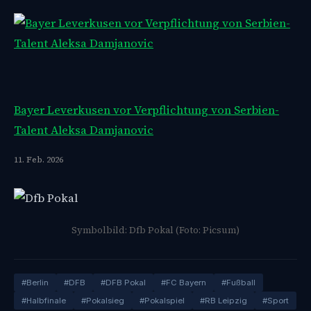
Bayer Leverkusen vor Verpflichtung von Serbien-
Talent Aleksa Damjanovic
11. Feb. 2026
Symbolbild: Dfb Pokal (Foto: Picsum)
#Berlin
#DFB
#DFB Pokal
#FC Bayern
#Fußball
#Halbfinale
#Pokalsieg
#Pokalspiel
#RB Leipzig
#Sport