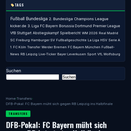
TAGS
Fußball
Bundesliga
2. Bundesliga
Champions League
kicker.de
3. Liga
FC Bayern
Borussia Dortmund
Premier League
VfB Stuttgart
Abstiegskampf
Spielbericht
WM 2026
Real Madrid
SC Freiburg
Hamburger SV
Fußballgeschichte
La Liga
HSV
Serie A
1. FC Köln
Transfer
Werder Bremen
FC Bayern München
Fußball-
News
RB Leipzig
Live-Ticker
Bayer Leverkusen
Sport
VfL Wolfsburg
Suchen
Suchen
Home
›
Transfers
›
DFB-Pokal: FC Bayern müht sich gegen RB Leipzig ins Halbfinale
TRANSFERS
DFB-Pokal: FC Bayern müht sich