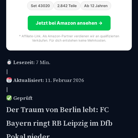
Set 43020
2.842 Teile
Ab 12 Jahren
Jetzt bei Amazon ansehen →
* Affiliate-Link. Als Amazon-Partner verdienen wir an qualifizierten
Verkäufen. Für dich entstehen keine Mehrkosten.
Lesezeit:
7 Min.
|
Aktualisiert:
11. Februar 2026
|
Geprüft
Der Traum von Berlin lebt: FC
Bayern ringt RB Leipzig im Dfb
Pokal nieder