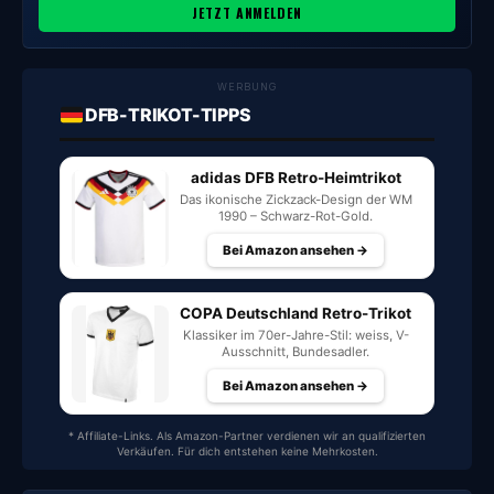
JETZT ANMELDEN
WERBUNG
DFB-TRIKOT-TIPPS
adidas DFB Retro-Heimtrikot
Das ikonische Zickzack-Design der WM
1990 – Schwarz-Rot-Gold.
Bei Amazon ansehen →
COPA Deutschland Retro-Trikot
Klassiker im 70er-Jahre-Stil: weiss, V-
Ausschnitt, Bundesadler.
Bei Amazon ansehen →
* Affiliate-Links. Als Amazon-Partner verdienen wir an qualifizierten
Verkäufen. Für dich entstehen keine Mehrkosten.