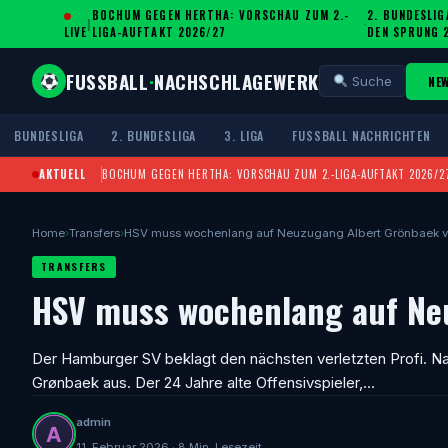
BOCHUM GEGEN HERTHA: VORSCHAU ZUM 2.-
2. BUNDESLIG
|
·
LIVE
LIGA-AUFTAKT 2026/27
DEN SPRUNG 
FUSSBALL
·
NACHSCHLAGEWERK
NE
Suche
BUNDESLIGA
2. BUNDESLIGA
3. LIGA
FUSSBALL NACHRICHTEN
AKTUELL
BOCHUM GEGEN HERTHA: VORSCHAU ZUM 2.-LIGA-AUFTAKT 2026/2
Home
›
Transfers
›
HSV muss wochenlang auf Neuzugang Albert Grönbaek v
TRANSFERS
HSV muss wochenlang auf Neu
Der Hamburger SV beklagt den nächsten verletzten Profi. Na
Grønbaek aus. Der 24 Jahre alte Offensivspieler,…
admin
11. Februar 2026 · 8 Min. Lesezeit