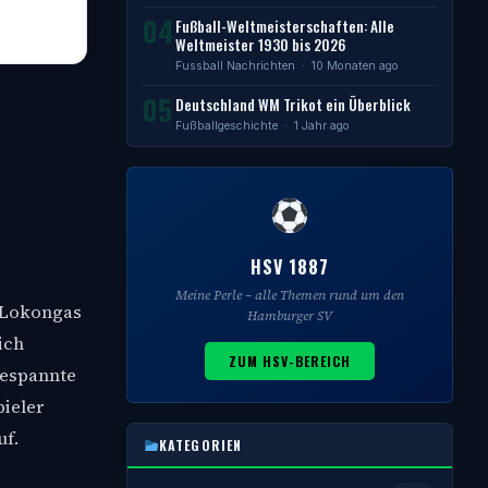
04
Fußball-Weltmeisterschaften: Alle
Weltmeister 1930 bis 2026
Fussball Nachrichten
· 10 Monaten ago
05
Deutschland WM Trikot ein Überblick
Fußballgeschichte
· 1 Jahr ago
HSV 1887
Meine Perle – alle Themen rund um den
i Lokongas
Hamburger SV
ich
ZUM HSV-BEREICH
gespannte
pieler
uf.
KATEGORIEN