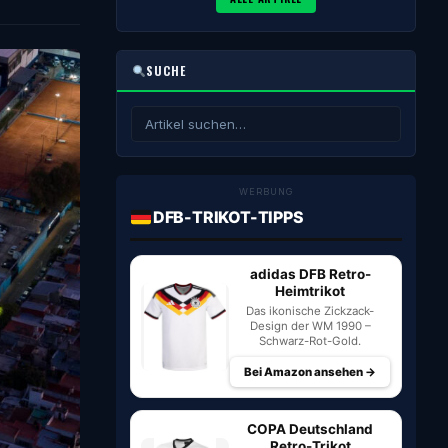
SUCHE
WERBUNG
DFB-TRIKOT-TIPPS
adidas DFB Retro-
Heimtrikot
Das ikonische Zickzack-
Design der WM 1990 –
Schwarz-Rot-Gold.
Bei Amazon ansehen →
COPA Deutschland
Retro-Trikot