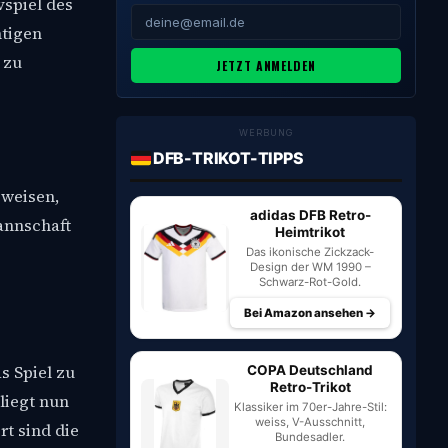
vspiel des
htigen
 zu
JETZT ANMELDEN
WERBUNG
DFB-TRIKOT-TIPPS
eweisen,
adidas DFB Retro-
annschaft
Heimtrikot
Das ikonische Zickzack-
Design der WM 1990 –
Schwarz-Rot-Gold.
Bei Amazon ansehen →
s Spiel zu
COPA Deutschland
Retro-Trikot
liegt nun
Klassiker im 70er-Jahre-Stil:
weiss, V-Ausschnitt,
t sind die
Bundesadler.