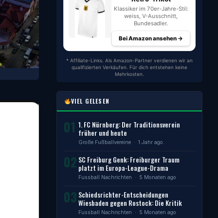
Klassiker im 70er-Jahre-Stil:
weiss, V-Ausschnitt,
Bundesadler.
Bei Amazon ansehen →
* Affiliate-Links. Als Amazon-Partner verdienen wir an
qualifizierten Verkäufen. Für dich entstehen keine
Mehrkosten.
VIEL GELESEN
01
1. FC Nürnberg: Der Traditionsverein
früher und heute
Große Fußballvereine
· 1 Jahr ago
02
SC Freiburg Genk: Freiburger Traum
platzt im Europa-League-Drama
Fussball Nachrichten
· 5 Monaten ago
03
Schiedsrichter-Entscheidungen
Wiesbaden gegen Rostock: Die Kritik
Fussball Nachrichten
· 5 Monaten ago