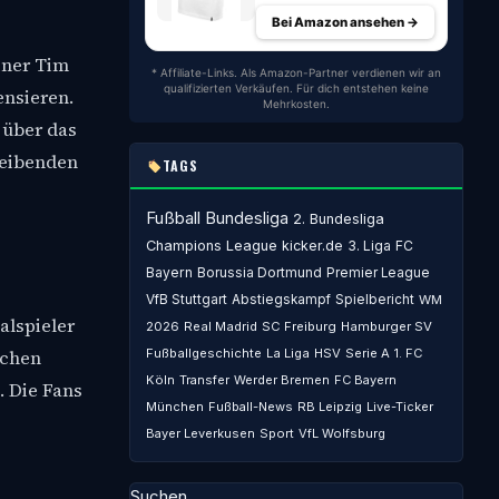
Bei Amazon ansehen →
iner Tim
* Affiliate-Links. Als Amazon-Partner verdienen wir an
qualifizierten Verkäufen. Für dich entstehen keine
nsieren.
Mehrkosten.
 über das
leibenden
TAGS
Fußball
Bundesliga
2. Bundesliga
Champions League
kicker.de
3. Liga
FC
Bayern
Borussia Dortmund
Premier League
VfB Stuttgart
Abstiegskampf
Spielbericht
WM
alspieler
2026
Real Madrid
SC Freiburg
Hamburger SV
Fußballgeschichte
La Liga
HSV
Serie A
1. FC
schen
Köln
Transfer
Werder Bremen
FC Bayern
. Die Fans
München
Fußball-News
RB Leipzig
Live-Ticker
Bayer Leverkusen
Sport
VfL Wolfsburg
Suchen