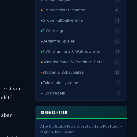
Europameisterschaften
43
Große Fußballvereine
42
Fußballregeln
38
Berühmte Spieler
36
Fußballturniere & Wettbewerbe
28
Schiedsrichter & Regeln im Detail
23
Stadien & Schauplätze
22
Taktikspielsysteme
1
 erst vor
Fuballregeln
1
elstil
NEWSLETTER
 aber
Alle Fußball-News direkt in dein Postfach –
täglich, kein Spam.