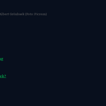
Albert Grönbaek (Foto: Picsum)
ng
aek?