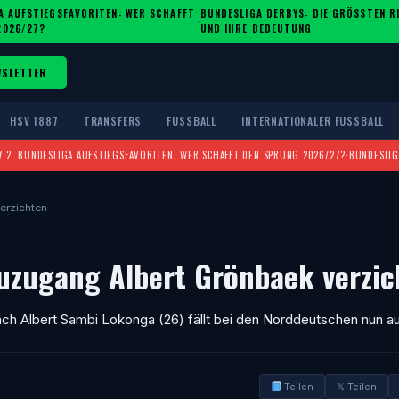
A AUFSTIEGSFAVORITEN: WER SCHAFFT
BUNDESLIGA DERBYS: DIE GRÖSSTEN RIV
·
2026/27?
ND IHRE BEDEUTUNG
WSLETTER
HSV 1887
TRANSFERS
FUSSBALL
INTERNATIONALER FUSSBALL
7
·
2. BUNDESLIGA AUFSTIEGSFAVORITEN: WER SCHAFFT DEN SPRUNG 2026/27?
·
BUNDESLIG
erzichten
zugang Albert Grönbaek verzic
ch Albert Sambi Lokonga (26) fällt bei den Norddeutschen nun au
Teilen
𝕏 Teilen