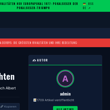
ALITÄTEN U
HSV EUROPAPOKAL 1977: POKALSIEGER DER
RSS
·
POKALSIEGER-TRIUMPH
DE
↗
A DERBYS: DIE GRÖSSTEN RIVALITÄTEN UND IHRE BEDEUTUNG
·
✍️ AUTOR
hten
ch Albert
admin
1709 Artikel veröffentlicht
Kopieren
ALLE ARTIKEL