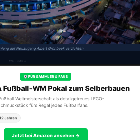
lang auf Neuzugang Albert Grönbaek verzichten
WERBUNG
FÜR SAMMLER & FANS
A Fußball-WM Pokal zum Selberbauen
A Fußball-Weltmeisterschaft als detailgetreues LEGO-
Schmuckstück fürs Regal jedes Fußballfans.
12 Jahren
Jetzt bei Amazon ansehen →