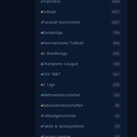
Transfers
1694
Fußball
1477
Fussball Nachrichten
1237
Bundesliga
1119
Internationaler Fußball
858
2. Bundesliga
655
Champions League
336
HSV 1887
257
3. Liga
230
Weltmeisterschaften
123
Nationalmannschaften
86
Fußballgeschichte
55
Taktik & Spielsysteme
53
Europa League
43