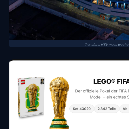
Transfers: HSV muss wochen
LEGO® FIF
Der offizielle Pokal der FIF
Modell – ein echtes 
Set 43020
2.842 Teile
Ab 