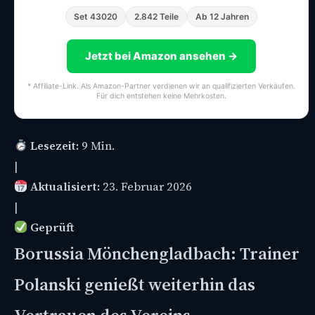
Set 43020
2.842 Teile
Ab 12 Jahren
Jetzt bei Amazon ansehen →
* Affiliate-Link. Als Amazon-Partner verdienen wir an qualifizierten Verkäufen.
Für dich entstehen keine Mehrkosten.
Lesezeit:
9 Min.
|
Aktualisiert:
23. Februar 2026
|
Geprüft
Borussia Mönchengladbach: Trainer
Polanski genießt weiterhin das