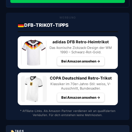
WERBUNG
DFB-TRIKOT-TIPPS
adidas DFB Retro-Heimtrikot
Das ikonische Zickzack-Design der WM
1990 – Schwarz-Rot-Gold.
Bei Amazon ansehen →
COPA Deutschland Retro-Trikot
Klassiker im 70er-Jahre-Stil: weiss, V-
Ausschnitt, Bundesadler.
Bei Amazon ansehen →
* Affiliate-Links. Als Amazon-Partner verdienen wir an qualifizierten
Verkäufen. Für dich entstehen keine Mehrkosten.
TAGS