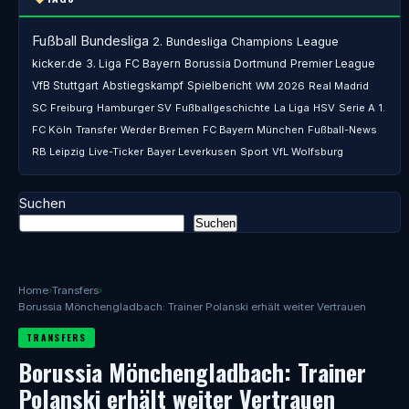
Fußball
Bundesliga
2. Bundesliga
Champions League
kicker.de
3. Liga
FC Bayern
Borussia Dortmund
Premier League
VfB Stuttgart
Abstiegskampf
Spielbericht
WM 2026
Real Madrid
SC Freiburg
Hamburger SV
Fußballgeschichte
La Liga
HSV
Serie A
1.
FC Köln
Transfer
Werder Bremen
FC Bayern München
Fußball-News
RB Leipzig
Live-Ticker
Bayer Leverkusen
Sport
VfL Wolfsburg
Suchen
Suchen
Home
›
Transfers
›
Borussia Mönchengladbach: Trainer Polanski erhält weiter Vertrauen
TRANSFERS
Borussia Mönchengladbach: Trainer
Polanski erhält weiter Vertrauen