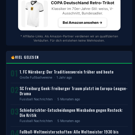
COPA Deutschland Retro-Trikot
Klassiker im 70er-Jahre-Stil: weiss, V-
Ausschnitt, Bundesadler.
Bei Amazon ansehen →
* Affiliate-Links. Als Amazon-Partner verdienen wir an qualifizierten
Verkäufen. Für dich entstehen keine Mehrkosten.
VIEL GELESEN
01
1. FC Nürnberg: Der Traditionsverein früher und heute
Große Fußballvereine
· 1 Jahr ago
02
SC Freiburg Genk: Freiburger Traum platzt im Europa-League-
Drama
Fussball Nachrichten
· 5 Monaten ago
03
Schiedsrichter-Entscheidungen Wiesbaden gegen Rostock:
Die Kritik
Fussball Nachrichten
· 5 Monaten ago
04
Fußball-Weltmeisterschaften: Alle Weltmeister 1930 bis