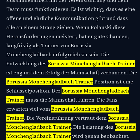
Zusammenarbeit mit der Vereinsführung und dem
Team muss funktionieren. Es ist wichtig, dass es eine
offene und ehrliche Kommunikation gibt und dass
alle an einem Strang ziehen. Wenn Polanski diese
Herausforderungen meistert, hat er gute Chancen,
langfristig als Trainer von Borussia
Mönchengladbach erfolgreich zu sein. Die
Entwicklung des
Borussia Mönchengladbach Trainer
ist eng mit dem Erfolg der Mannschaft verbunden. Die
Borussia Mönchengladbach Trainer
Position ist eine
Schlüsselposition. Der
Borussia Mönchengladbach
Trainer
muss die Mannschaft führen. Die Fans
erwarten viel vom
Borussia Mönchengladbach
Trainer
. Die Vereinsführung vertraut dem
Borussia
Mönchengladbach Trainer
. Die Leistung des
Borussia
Mönchengladbach Trainer
wird genau beobachtet.