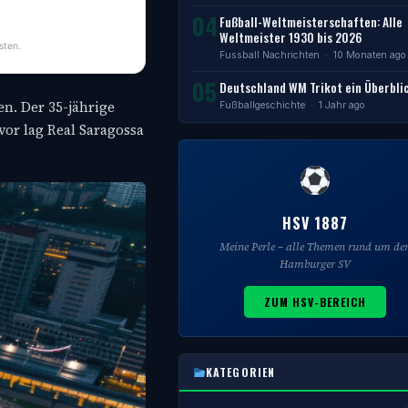
04
Fußball-Weltmeisterschaften: Alle
Weltmeister 1930 bis 2026
sten.
Fussball Nachrichten
· 10 Monaten ago
05
Deutschland WM Trikot ein Überbli
en. Der 35-jährige
Fußballgeschichte
· 1 Jahr ago
vor lag Real Saragossa
HSV 1887
Meine Perle – alle Themen rund um de
Hamburger SV
ZUM HSV-BEREICH
KATEGORIEN