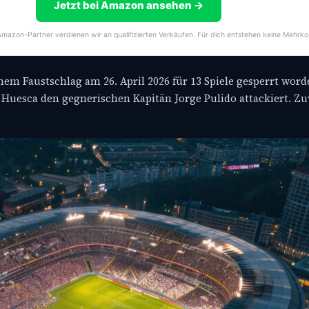
Jetzt bei Amazon ansehen →
s Amazon-Partner verdienen wir an qualifizierten Verkäufen. Für dich entstehen keine Mehrko
nem Faustschlag am 26. April 2026 für 13 Spiele gesperrt word
Huesca den gegnerischen Kapitän Jorge Pulido attackiert. Zu