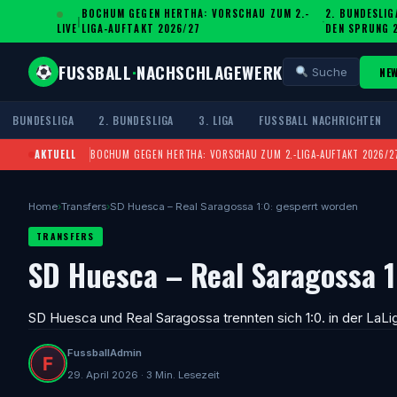
BOCHUM GEGEN HERTHA: VORSCHAU ZUM 2.-
2. BUNDESLIG
|
·
LIVE
LIGA-AUFTAKT 2026/27
DEN SPRUNG 
FUSSBALL
·
NACHSCHLAGEWERK
NE
Suche
BUNDESLIGA
2. BUNDESLIGA
3. LIGA
FUSSBALL NACHRICHTEN
AKTUELL
BOCHUM GEGEN HERTHA: VORSCHAU ZUM 2.-LIGA-AUFTAKT 2026/2
Home
›
Transfers
›
SD Huesca – Real Saragossa 1:0: gesperrt worden
TRANSFERS
SD Huesca – Real Saragossa 1
SD Huesca und Real Saragossa trennten sich 1:0. in der LaLi
FussballAdmin
29. April 2026 · 3 Min. Lesezeit