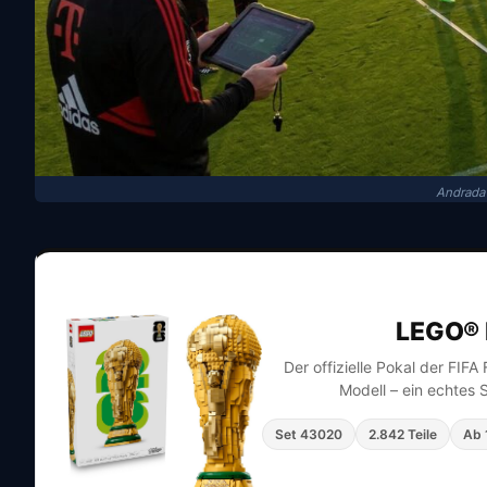
Andrada 
LEGO® 
Der offizielle Pokal der FIF
Modell – ein echtes 
Set 43020
2.842 Teile
Ab 