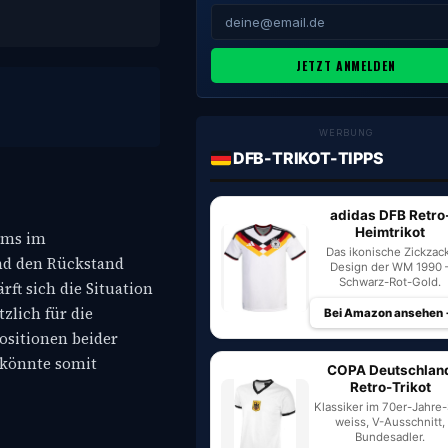
JETZT ANMELDEN
WERBUNG
DFB-TRIKOT-TIPPS
adidas DFB Retro
Heimtrikot
eams im
Das ikonische Zickzac
und den Rückstand
Design der WM 1990 
Schwarz-Rot-Gold.
ft sich die Situation
zlich für die
Bei Amazon ansehen
ositionen beider
 könnte somit
COPA Deutschlan
Retro-Trikot
Klassiker im 70er-Jahre-S
weiss, V-Ausschnitt,
Bundesadler.