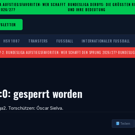
A AUFSTIEGSFAVORITEN: WER SCHAFFT
BUNDESLIGA DERBYS: DIE GRÖSSTEN RIV
·
2026/27?
ND IHRE BEDEUTUNG
WSLETTER
HSV 1887
TRANSFERS
FUSSBALL
INTERNATIONALER FUSSBALL
7
·
2. BUNDESLIGA AUFSTIEGSFAVORITEN: WER SCHAFFT DEN SPRUNG 2026/27?
·
BUNDESLIG
:0: gesperrt worden
ga2. Torschützen: Óscar Sielva.
Teilen