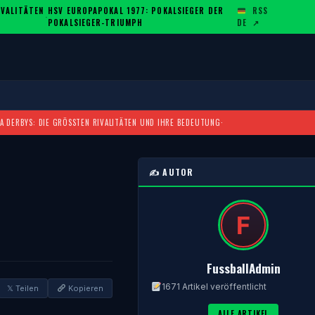
ALITÄTEN U
HSV EUROPAPOKAL 1977: POKALSIEGER DER
RSS
·
POKALSIEGER-TRIUMPH
DE
↗
A DERBYS: DIE GRÖSSTEN RIVALITÄTEN UND IHRE BEDEUTUNG
·
✍️ AUTOR
FussballAdmin
1671 Artikel veröffentlicht
𝕏 Teilen
Kopieren
ALLE ARTIKEL