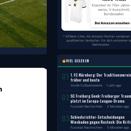
Klassiker im 70er-Jahre-S
weiss, V-Ausschnitt,
Bundesadler.
Bei Amazon ansehen
* Affiliate-Links. Als Amazon-Partner verdienen 
qualifizierten Verkäufen. Für dich entstehen k
Mehrkosten.
VIEL GELESEN
01
1. FC Nürnberg: Der Traditionsverei
früher und heute
Große Fußballvereine
· 1 Jahr ago
n
02
SC Freiburg Genk: Freiburger Trau
platzt im Europa-League-Drama
Fussball Nachrichten
· 5 Monaten ago
03
Schiedsrichter-Entscheidungen
Wiesbaden gegen Rostock: Die Kriti
Fussball Nachrichten
· 5 Monaten ago