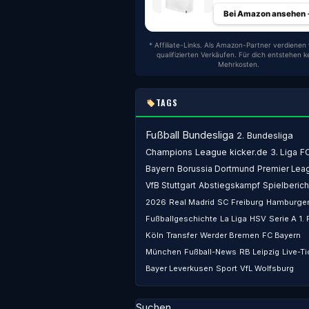
Bei Amazon ansehen
* Affiliate-Links. Als Amazon-Partner verdienen 
qualifizierten Verkäufen. Für dich entstehen k
Mehrkosten.
TAGS
Fußball
Bundesliga
2. Bundesliga
Champions League
kicker.de
3. Liga
F
Bayern
Borussia Dortmund
Premier Lea
VfB Stuttgart
Abstiegskampf
Spielberich
2026
Real Madrid
SC Freiburg
Hamburger
Fußballgeschichte
La Liga
HSV
Serie A
1.
Köln
Transfer
Werder Bremen
FC Bayern
München
Fußball-News
RB Leipzig
Live-Ti
Bayer Leverkusen
Sport
VfL Wolfsburg
Suchen