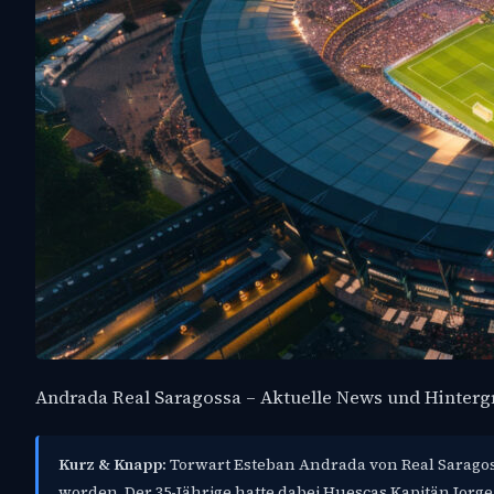
Andrada Real Saragossa – Aktuelle News und Hinter
Kurz & Knapp:
Torwart Esteban Andrada von Real Saragoss
worden. Der 35-Jährige hatte dabei Huescas Kapitän Jorge 