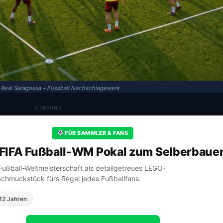
Real Saragossa – Fussball Nachschlagewerk
WERBUNG
FÜR SAMMLER & FANS
FIFA Fußball-WM Pokal zum Selberbaue
A Fußball-Weltmeisterschaft als detailgetreues LEGO-
Schmuckstück fürs Regal jedes Fußballfans.
12 Jahren