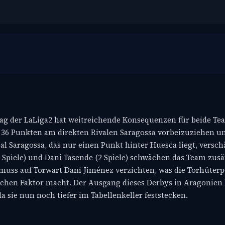
ltag der LaLiga2 hat weitreichende Konsequenzen für beide T
n 36 Punkten am direkten Rivalen Saragossa vorbeizuziehen 
l Saragossa, das nur einen Punkt hinter Huesca liegt, verschär
Spiele) und Dani Tasende (2 Spiele) schwächen das Team zusät
muss auf Torwart Dani Jiménez verzichten, was die Torhüterp
schen Faktor macht. Der Ausgang dieses Derbys in Aragonien
a sie nun noch tiefer im Tabellenkeller feststecken.