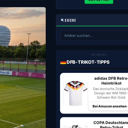
SUCHE
WERBUNG
DFB-TRIKOT-TIPPS
adidas DFB Retro
Heimtrikot
Das ikonische Zickzac
Design der WM 1990 
Schwarz-Rot-Gold.
Bei Amazon ansehen
COPA Deutschlan
Retro-Trikot