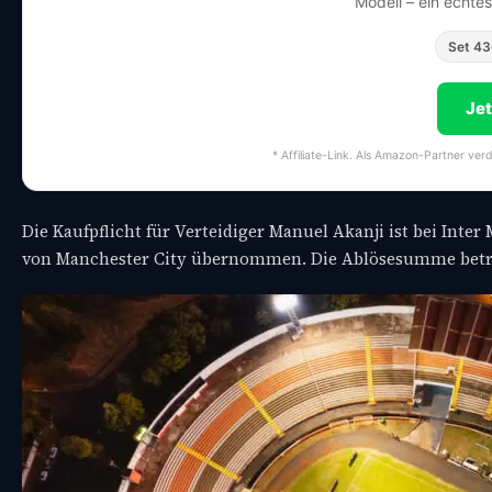
Modell – ein echte
Set 4
Je
* Affiliate-Link. Als Amazon-Partner ver
Die Kaufpflicht für Verteidiger Manuel Akanji ist bei Inter
von Manchester City übernommen. Die Ablösesumme beträgt