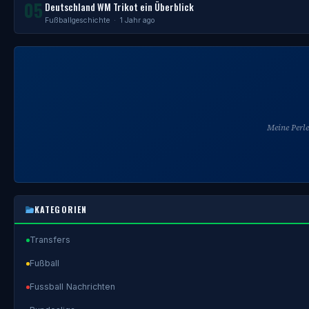
05
Deutschland WM Trikot ein Überblick
Fußballgeschichte
· 1 Jahr ago
Meine Perl
KATEGORIEN
Transfers
Fußball
Fussball Nachrichten