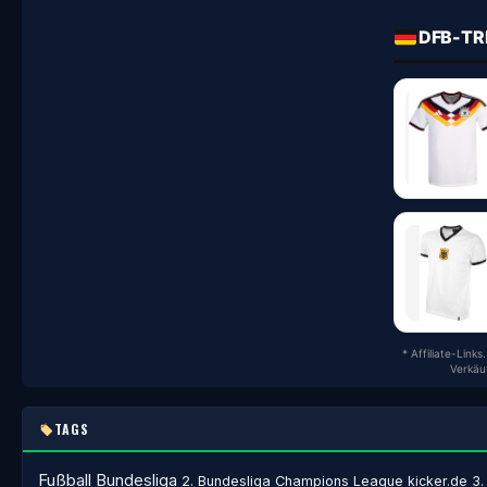
DFB-TR
* Affiliate-Link
Verkäu
TAGS
Fußball
Bundesliga
2. Bundesliga
Champions League
kicker.de
3.