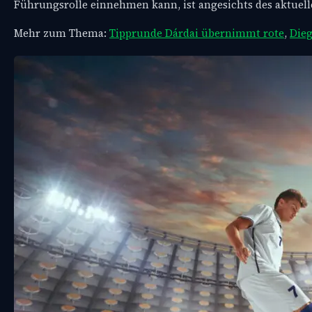
Führungsrolle einnehmen kann, ist angesichts des aktuel
Mehr zum Thema:
Tipprunde Dárdai übernimmt rote
,
Die