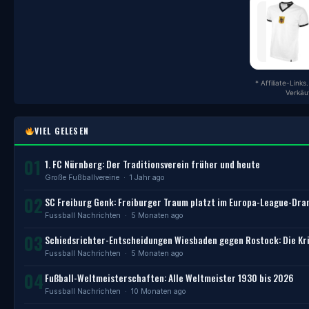
* Affiliate-Link
Verkäu
VIEL GELESEN
01
1. FC Nürnberg: Der Traditionsverein früher und heute
Große Fußballvereine
· 1 Jahr ago
02
SC Freiburg Genk: Freiburger Traum platzt im Europa-League-Dr
Fussball Nachrichten
· 5 Monaten ago
03
Schiedsrichter-Entscheidungen Wiesbaden gegen Rostock: Die Kri
Fussball Nachrichten
· 5 Monaten ago
04
Fußball-Weltmeisterschaften: Alle Weltmeister 1930 bis 2026
Fussball Nachrichten
· 10 Monaten ago