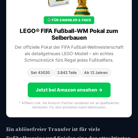
FÜR SAMMLER & FANS
LEGO® FIFA Fußball-WM Pokal zum
Selberbauen
Der offizielle Pokal der FIFA Fußball-Weltmeisterschaft
als detailgetreues LEGO-Modell – ein echtes
Schmuckstück fürs Regal jedes Fußballfans.
Set 43020
2.842 Teile
Ab 12 Jahren
Jetzt bei Amazon ansehen →
* Affiliate-Link. Als Amazon-Partner verdienen wir an qualifizierten
Verkäufen. Für dich entstehen keine Mehrkosten.
Ein ablösefreier Transfer ist für viele