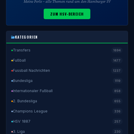
Meine Perle – alle Themen rund um den Hamburger SV
ZUM HSV-BEREICH
KATEGORIEN
Transfers
1694
Fußball
1477
Fussball Nachrichten
1237
Bundesliga
1119
Internationaler Fußball
858
2. Bundesliga
655
Champions League
336
HSV 1887
257
3. Liga
230