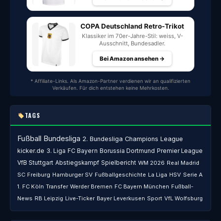
COPA Deutschland Retro-Trikot
Klassiker im 70er-Jahre-Stil: weiss, V-
Ausschnitt, Bundesadler.
Bei Amazon ansehen →
* Affiliate-Links. Als Amazon-Partner verdienen wir an qualifizierten
Verkäufen. Für dich entstehen keine Mehrkosten.
TAGS
Fußball
Bundesliga
2. Bundesliga
Champions League
kicker.de
3. Liga
FC Bayern
Borussia Dortmund
Premier League
VfB Stuttgart
Abstiegskampf
Spielbericht
WM 2026
Real Madrid
SC Freiburg
Hamburger SV
Fußballgeschichte
La Liga
HSV
Serie A
1. FC Köln
Transfer
Werder Bremen
FC Bayern München
Fußball-
News
RB Leipzig
Live-Ticker
Bayer Leverkusen
Sport
VfL Wolfsburg