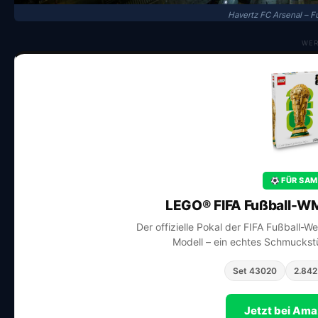
Havertz FC Arsenal – 
WE
FÜR SAM
LEGO® FIFA Fußball-WM
Der offizielle Pokal der FIFA Fußball-W
Modell – ein echtes Schmuckstü
Set 43020
2.842 
Jetzt bei Am