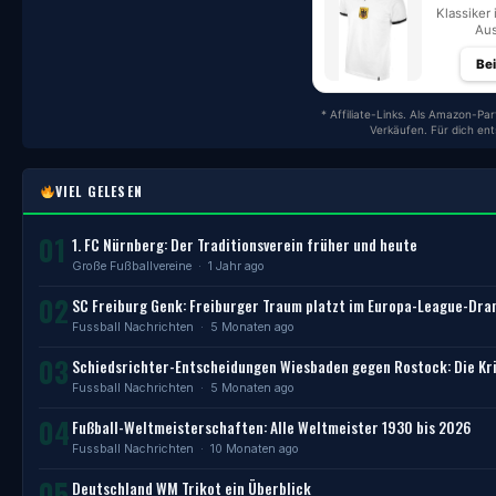
Klassiker 
Aus
Be
* Affiliate-Links. Als Amazon-Par
Verkäufen. Für dich en
VIEL GELESEN
01
1. FC Nürnberg: Der Traditionsverein früher und heute
Große Fußballvereine
· 1 Jahr ago
02
SC Freiburg Genk: Freiburger Traum platzt im Europa-League-Dr
Fussball Nachrichten
· 5 Monaten ago
03
Schiedsrichter-Entscheidungen Wiesbaden gegen Rostock: Die Kri
Fussball Nachrichten
· 5 Monaten ago
04
Fußball-Weltmeisterschaften: Alle Weltmeister 1930 bis 2026
Fussball Nachrichten
· 10 Monaten ago
05
Deutschland WM Trikot ein Überblick