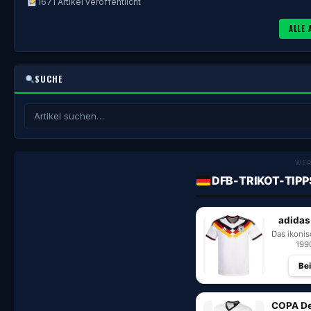
1671 Artikel veröffentlicht
ALLE 
SUCHE
WE
DFB-TRIKOT-TIPP
adidas
Das ikoni
199
Be
COPA De