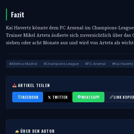
Fazit
Kai Havertz könnte dem FC Arsenal im Champions-League-S
Trainer Mikel Arteta äußerte sich zuversichtlich über das
sieben oder acht Monate aus und wird von Arteta als wichti
#Atletico Madrid
#Champions League
#FC Arsenal
#Kai Havertz
ARTIKEL TEILEN
FACEBOOK
𝕏 TWITTER
WHATSAPP
LINK KOPIE
ÜBER DEN AUTOR