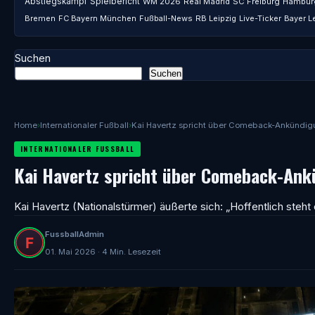
Abstiegskampf
Spielbericht
WM 2026
Real Madrid
SC Freiburg
Hambur
Bremen
FC Bayern München
Fußball-News
RB Leipzig
Live-Ticker
Bayer L
Suchen
Suchen
Home
›
Internationaler Fußball
›
Kai Havertz spricht über Comeback-Ankündi
INTERNATIONALER FUSSBALL
Kai Havertz spricht über Comeback-An
Kai Havertz (Nationalstürmer) äußerte sich: „Hoffentlich steht
FussballAdmin
01. Mai 2026 · 4 Min. Lesezeit