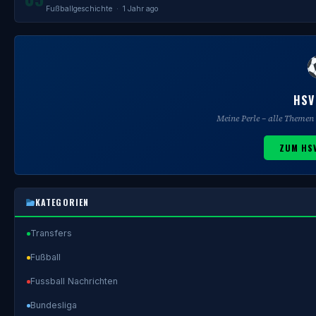
Fußballgeschichte
· 1 Jahr ago
HSV
Meine Perle – alle Theme
ZUM HS
KATEGORIEN
Transfers
Fußball
Fussball Nachrichten
Bundesliga