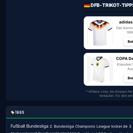
DFB-TRIKOT-TIPP
adidas
Das ikoni
199
Be
COPA De
Klassiker 
Aus
Be
* Affiliate-Links. Als Amazon-Par
Verkäufen. Für dich en
TAGS
Fußball
Bundesliga
2. Bundesliga
Champions League
kicker.de
3.