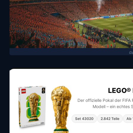
Ga
LEGO® 
Der offizielle Pokal der FIF
Modell – ein echtes 
Set 43020
2.842 Teile
Ab 