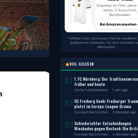
Klassiker im 70er-Jahre-S
weiss, V-Ausschnitt,
Bundesadler.
Bei Amazon ansehen
* Affiliate-Links. Als Amazon-Partner verdienen 
qualifizierten Verkäufen. Für dich entstehen k
Mehrkosten.
VIEL GELESEN
01
1. FC Nürnberg: Der Traditionsverei
früher und heute
Große Fußballvereine
· 1 Jahr ago
n
02
SC Freiburg Genk: Freiburger Trau
platzt im Europa-League-Drama
Fussball Nachrichten
· 5 Monaten ago
03
Schiedsrichter-Entscheidungen
Wiesbaden gegen Rostock: Die Kriti
Fussball Nachrichten
· 5 Monaten ago