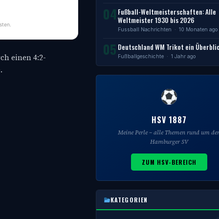
04
Fußball-Weltmeisterschaften: Alle
Weltmeister 1930 bis 2026
sten.
Fussball Nachrichten
· 10 Monaten ago
05
Deutschland WM Trikot ein Überbli
ch einen 4:2-
Fußballgeschichte
· 1 Jahr ago
.
HSV 1887
Meine Perle – alle Themen rund um de
Hamburger SV
ZUM HSV-BEREICH
KATEGORIEN