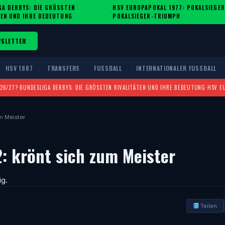
A DERBYS: DIE GRÖSSTEN R
HSV EUROPAPOKAL 1977: POKALSIEGER
·
EN UND IHRE BEDEUTUNG
POKALSIEGER-TRIUMPH
WSLETTER
HSV 1887
TRANSFERS
FUSSBALL
INTERNATIONALER FUSSBALL
026/27?
·
BUNDESLIGA DERBYS: DIE GRÖSSTEN RIVALITÄTEN UND IHRE BEDEUTUNG
·
HSV E
m Meister
2: krönt sich zum Meister
ig.
Teilen