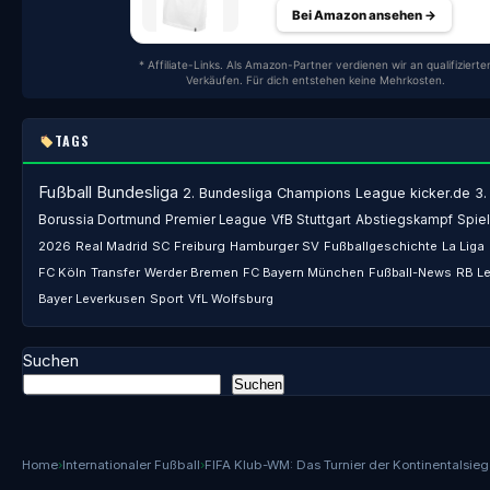
Bei Amazon ansehen →
* Affiliate-Links. Als Amazon-Partner verdienen wir an qualifizierte
Verkäufen. Für dich entstehen keine Mehrkosten.
TAGS
Fußball
Bundesliga
2. Bundesliga
Champions League
kicker.de
3.
Borussia Dortmund
Premier League
VfB Stuttgart
Abstiegskampf
Spiel
2026
Real Madrid
SC Freiburg
Hamburger SV
Fußballgeschichte
La Liga
FC Köln
Transfer
Werder Bremen
FC Bayern München
Fußball-News
RB Le
Bayer Leverkusen
Sport
VfL Wolfsburg
Suchen
Suchen
Home
›
Internationaler Fußball
›
FIFA Klub-WM: Das Turnier der Kontinentalsieg