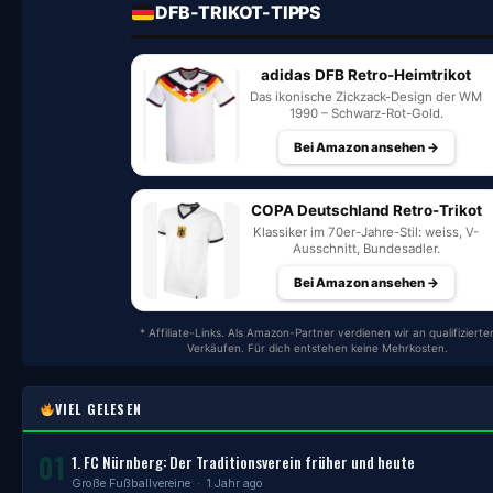
DFB-TRIKOT-TIPPS
adidas DFB Retro-Heimtrikot
Das ikonische Zickzack-Design der WM
1990 – Schwarz-Rot-Gold.
Bei Amazon ansehen →
COPA Deutschland Retro-Trikot
Klassiker im 70er-Jahre-Stil: weiss, V-
Ausschnitt, Bundesadler.
Bei Amazon ansehen →
* Affiliate-Links. Als Amazon-Partner verdienen wir an qualifizierte
Verkäufen. Für dich entstehen keine Mehrkosten.
VIEL GELESEN
01
1. FC Nürnberg: Der Traditionsverein früher und heute
Große Fußballvereine
· 1 Jahr ago