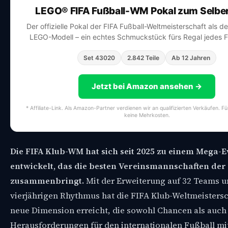
LEGO® FIFA Fußball-WM Pokal zum Selbe
Der offizielle Pokal der FIFA Fußball-Weltmeisterschaft als d
LEGO-Modell – ein echtes Schmuckstück fürs Regal jedes F
Set 43020
2.842 Teile
Ab 12 Jahren
Jetzt bei Amazon ansehen →
* Affiliate-Link. Als Amazon-Partner verdienen wir an qualifizierten Verkäufen. F
keine Mehrkosten.
Die FIFA Klub-WM hat sich seit 2025 zu einem Mega-E
entwickelt, das die besten Vereinsmannschaften der
zusammenbringt.
Mit der Erweiterung auf 32 Teams 
vierjährigen Rhythmus hat die FIFA Klub-Weltmeistersc
neue Dimension erreicht, die sowohl Chancen als auch
Herausforderungen für den internationalen Fußball mit