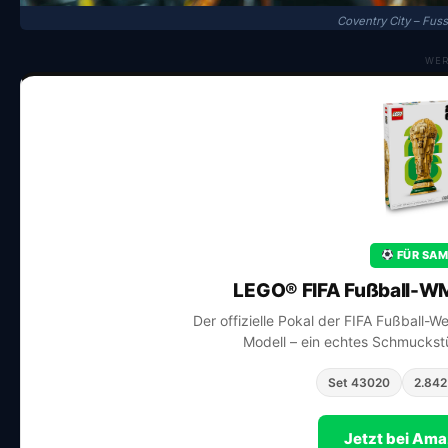
Coventry City – Fus
WE
FÜR SAM
LEGO® FIFA Fußball-WM
Der offizielle Pokal der FIFA Fußball-W
Modell – ein echtes Schmuckstü
Set 43020
2.842
Jetzt bei Am