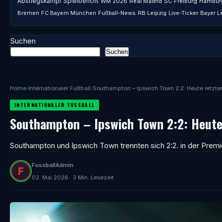
Abstiegskampf
Spielbericht
WM 2026
Real Madrid
SC Freiburg
Hambur
Bremen
FC Bayern München
Fußball-News
RB Leipzig
Live-Ticker
Bayer L
Suchen
Suchen
Home
›
Internationaler Fußball
›
Southampton – Ipswich Town 2:2: Heute letzte
INTERNATIONALER FUSSBALL
Southampton – Ipswich Town 2:2: Heute 
Southampton und Ipswich Town trennten sich 2:2. in der Premi
FussballAdmin
02. Mai 2026 · 3 Min. Lesezeit