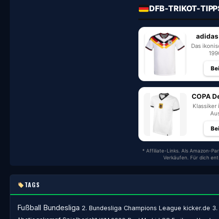
DFB-TRIKOT-TIPP
adidas
Das ikoni
199
Be
COPA De
Klassiker 
Aus
Be
* Affiliate-Links. Als Amazon-Par
Verkäufen. Für dich en
TAGS
Fußball
Bundesliga
2. Bundesliga
Champions League
kicker.de
3.