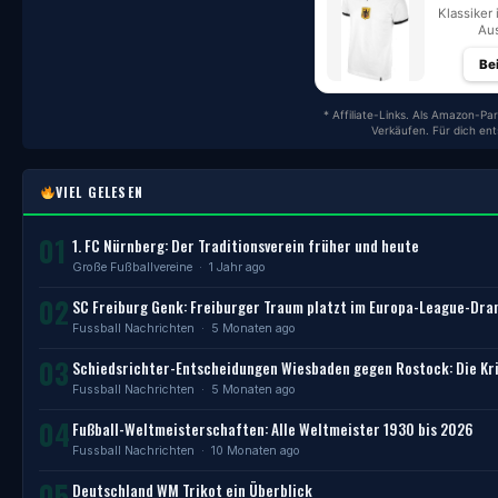
Klassiker 
Aus
Be
* Affiliate-Links. Als Amazon-Par
Verkäufen. Für dich en
VIEL GELESEN
01
1. FC Nürnberg: Der Traditionsverein früher und heute
Große Fußballvereine
· 1 Jahr ago
02
SC Freiburg Genk: Freiburger Traum platzt im Europa-League-Dr
Fussball Nachrichten
· 5 Monaten ago
03
Schiedsrichter-Entscheidungen Wiesbaden gegen Rostock: Die Kri
Fussball Nachrichten
· 5 Monaten ago
04
Fußball-Weltmeisterschaften: Alle Weltmeister 1930 bis 2026
Fussball Nachrichten
· 10 Monaten ago
05
Deutschland WM Trikot ein Überblick