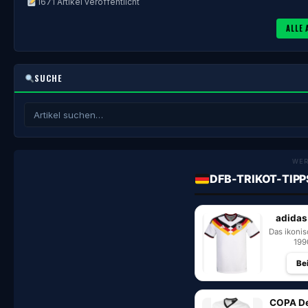
1671 Artikel veröffentlicht
ALLE 
SUCHE
WE
DFB-TRIKOT-TIPP
adidas
Das ikoni
199
Be
COPA De