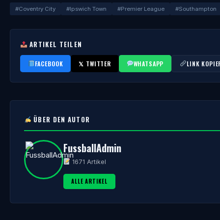
#Coventry City
#Ipswich Town
#Premier League
#Southampton
ARTIKEL TEILEN
FACEBOOK
𝕏 TWITTER
WHATSAPP
LINK KOPIE
ÜBER DEN AUTOR
FussballAdmin
1671 Artikel
ALLE ARTIKEL