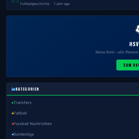
Fußballgeschichte
· 1 Jahr ago
HSV
Meine Perle – alle Theme
ZUM HS
KATEGORIEN
Transfers
Fußball
Fussball Nachrichten
Bundesliga