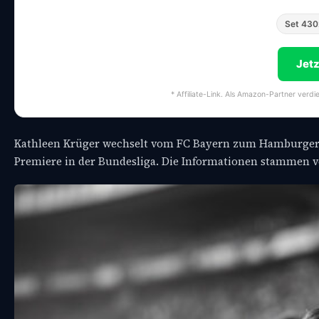
Set 430
Jet
* Affiliate-Link. Als Amazon-Partner verdi
Kathleen Krüger wechselt vom FC Bayern zum Hamburger SV 
Premiere in der Bundesliga. Die Informationen stammen v