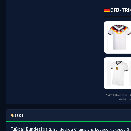
DFB-TRI
* Affiliate-Links.
Verkäufe
TAGS
Fußball
Bundesliga
2. Bundesliga
Champions League
kicker.de
3.