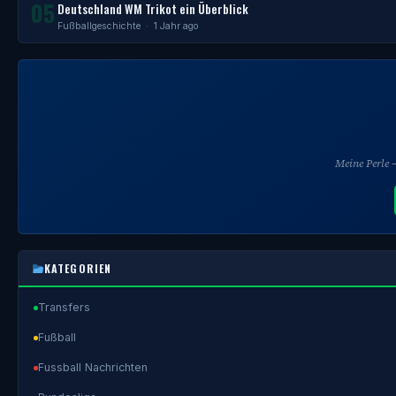
05
Deutschland WM Trikot ein Überblick
Fußballgeschichte
· 1 Jahr ago
Meine Perle
KATEGORIEN
Transfers
Fußball
Fussball Nachrichten