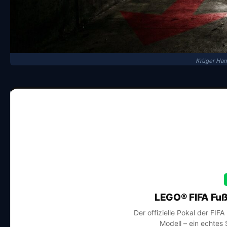
Krüger Ham
LEGO® FIFA Fuß
Der offizielle Pokal der FIF
Modell – ein echtes