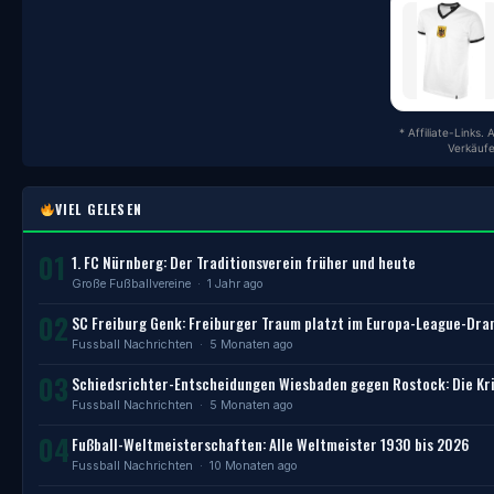
* Affiliate-Links.
Verkäufe
VIEL GELESEN
01
1. FC Nürnberg: Der Traditionsverein früher und heute
Große Fußballvereine
· 1 Jahr ago
02
SC Freiburg Genk: Freiburger Traum platzt im Europa-League-Dr
Fussball Nachrichten
· 5 Monaten ago
03
Schiedsrichter-Entscheidungen Wiesbaden gegen Rostock: Die Kri
Fussball Nachrichten
· 5 Monaten ago
04
Fußball-Weltmeisterschaften: Alle Weltmeister 1930 bis 2026
Fussball Nachrichten
· 10 Monaten ago