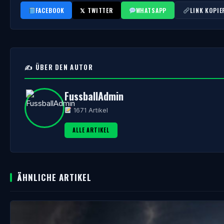
FACEBOOK
𝕏 TWITTER
WHATSAPP
LINK KOPIE
✍️ ÜBER DEN AUTOR
FussballAdmin
1671 Artikel
ALLE ARTIKEL
ÄHNLICHE ARTIKEL