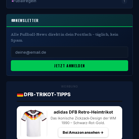
Fuballregeln
1
NEWSLETTER
Alle Fußball-News direkt in dein Postfach – täglich, kein
Spam.
JETZT ANMELDEN
WERBUNG
DFB-TRIKOT-TIPPS
adidas DFB Retro-Heimtrikot
Das ikonische Zickzack-Design der WM
1990 – Schwarz-Rot-Gold.
Bei Amazon ansehen →