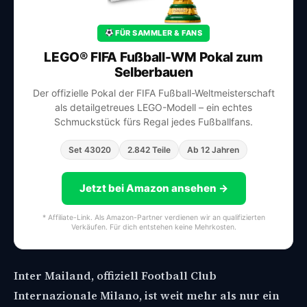
FÜR SAMMLER & FANS
LEGO® FIFA Fußball-WM Pokal zum
Selberbauen
Der offizielle Pokal der FIFA Fußball-Weltmeisterschaft
als detailgetreues LEGO-Modell – ein echtes
Schmuckstück fürs Regal jedes Fußballfans.
Set 43020
2.842 Teile
Ab 12 Jahren
Jetzt bei Amazon ansehen →
* Affiliate-Link. Als Amazon-Partner verdienen wir an qualifizierten
Verkäufen. Für dich entstehen keine Mehrkosten.
Inter Mailand, offiziell Football Club
Internazionale Milano, ist weit mehr als nur ein