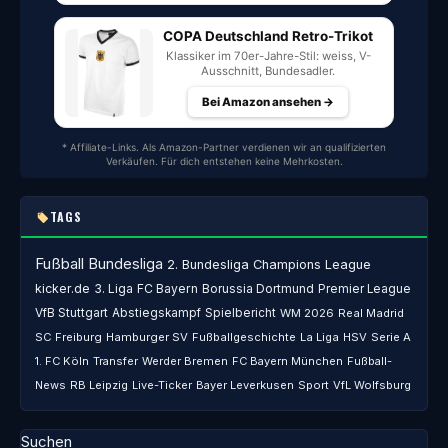
COPA Deutschland Retro-Trikot
Klassiker im 70er-Jahre-Stil: weiss, V-
Ausschnitt, Bundesadler.
Bei Amazon ansehen →
* Affiliate-Links. Als Amazon-Partner verdienen wir an qualifizierten
Verkäufen. Für dich entstehen keine Mehrkosten.
TAGS
Fußball
Bundesliga
2. Bundesliga
Champions League
kicker.de
3. Liga
FC Bayern
Borussia Dortmund
Premier League
VfB Stuttgart
Abstiegskampf
Spielbericht
WM 2026
Real Madrid
SC Freiburg
Hamburger SV
Fußballgeschichte
La Liga
HSV
Serie A
1. FC Köln
Transfer
Werder Bremen
FC Bayern München
Fußball-
News
RB Leipzig
Live-Ticker
Bayer Leverkusen
Sport
VfL Wolfsburg
Suchen