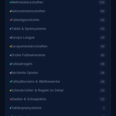
Weltmeisterschaften
123
Nationalmannschaften
86
Fußballgeschichte
55
Taktik & Spielsysteme
53
Europa League
43
Europameisterschaften
43
Große Fußballvereine
42
Fußballregeln
38
Berühmte Spieler
36
Fußballturniere & Wettbewerbe
28
Schiedsrichter & Regeln im Detail
23
Stadien & Schauplätze
22
Taktikspielsysteme
1