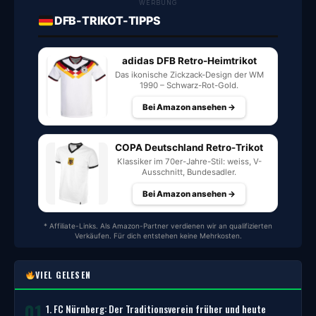
WERBUNG
DFB-TRIKOT-TIPPS
adidas DFB Retro-Heimtrikot
Das ikonische Zickzack-Design der WM
1990 – Schwarz-Rot-Gold.
Bei Amazon ansehen →
COPA Deutschland Retro-Trikot
Klassiker im 70er-Jahre-Stil: weiss, V-
Ausschnitt, Bundesadler.
Bei Amazon ansehen →
* Affiliate-Links. Als Amazon-Partner verdienen wir an qualifizierten
Verkäufen. Für dich entstehen keine Mehrkosten.
VIEL GELESEN
01
1. FC Nürnberg: Der Traditionsverein früher und heute