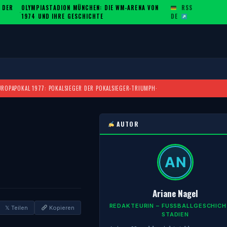
 DER
OLYMPIASTADION MÜNCHEN: DIE WM-ARENA VON
RSS
·
1974 UND IHRE GESCHICHTE
DE
UROPAPOKAL 1977: POKALSIEGER DER POKALSIEGER-TRIUMPH
·
AUTOR
Ariane Nagel
REDAKTEURIN – FUSSBALLGESCHICHTE
𝕏 Teilen
Kopieren
TADIEN