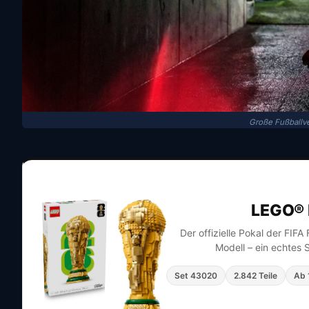
Große Fußballve
LEGO® 
Der offizielle Pokal der FIF
Modell – ein echtes 
Set 43020
2.842 Teile
Ab 