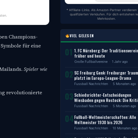
* Affiliate-Links. Als Amazon-Partner verdienen 
qualifizierten Verkäufen. Für dich entstehen k
sten.
Mehrkosten.
VIEL GELESEN
ieben Champions-
 Symbole für eine
01
1. FC Nürnberg: Der Traditionsverei
früher und heute
Große Fußballvereine
· 1 Jahr ago
 Mailands.
Spieler wie
02
SC Freiburg Genk: Freiburger Trau
platzt im Europa-League-Drama
Fussball Nachrichten
· 5 Monaten ago
ng revolutionierte
03
Schiedsrichter-Entscheidungen
Wiesbaden gegen Rostock: Die Kriti
Fussball Nachrichten
· 5 Monaten ago
04
Fußball-Weltmeisterschaften: Alle
Weltmeister 1930 bis 2026
Fussball Nachrichten
· 10 Monaten ago