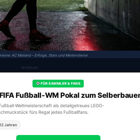
reine: AC Mailand – Erfolge, Stars und Meilensteine
WERBUNG
FÜR SAMMLER & FANS
FIFA Fußball-WM Pokal zum Selberbaue
A Fußball-Weltmeisterschaft als detailgetreues LEGO-
Schmuckstück fürs Regal jedes Fußballfans.
12 Jahren