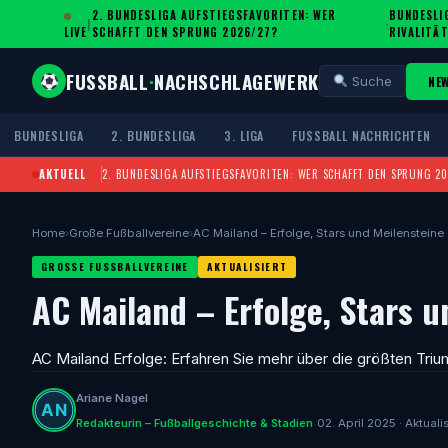
2. BUNDESLIGA AUFSTIEGSFAVORITEN: WER
BUNDESLIG
|
·
LIVE
SCHAFFT DEN SPRUNG 2026/27?
IVALITÄT
FUSSBALL
·
NACHSCHLAGEWERK
NE
Suche
BUNDESLIGA
2. BUNDESLIGA
3. LIGA
FUSSBALL NACHRICHTEN
AKTUELL
2. BUNDESLIGA AUFSTIEGSFAVORITEN: WER SCHAFFT DEN SPRUNG 2
Home
›
Große Fußballvereine
›
AC Mailand – Erfolge, Stars und Meilensteine
GROSSE FUSSBALLVEREINE
AKTUALISIERT
AC Mailand – Erfolge, Stars u
AC Mailand Erfolge: Erfahren Sie mehr über die größten Triu
Ariane Nagel
Redakteurin – Fußballgeschichte & Stadien
02. April 2025 · Aktuali