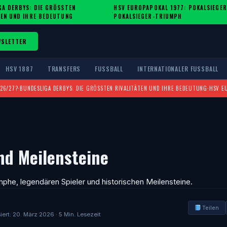
A DERBYS: DIE GRÖSSTEN R
HSV EUROPAPOKAL 1977: POKALSIEGER
·
EN UND IHRE BEDEUTUNG
POKALSIEGER-TRIUMPH
WSLETTER
HSV 1887
TRANSFERS
FUSSBALL
INTERNATIONALER FUSSBALL
026/27?
·
BUNDESLIGA DERBYS: DIE GRÖSSTEN RIVALITÄTEN UND IHRE BEDEUTUNG
·
HSV E
nd Meilensteine
mphe, legendären Spieler und historischen Meilensteine.
Teilen
siert: 20. März 2026 · 5 Min. Lesezeit