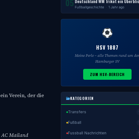
05
Deutschland WM Trikot ein Überbli
Fußballgeschichte
· 1 Jahr ago
HSV 1887
Meine Perle – alle Themen rund um de
Hamburger SV
ZUM HSV-BEREICH
in Verein, der die
KATEGORIEN
Transfers
Fußball
Fussball Nachrichten
e
AC Mailand