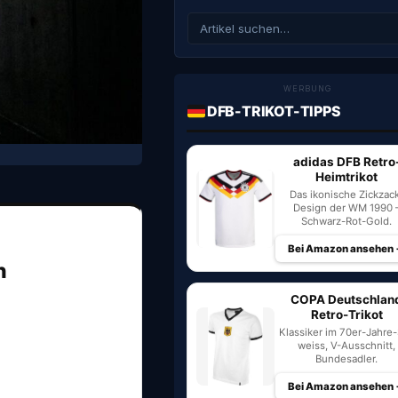
WERBUNG
DFB-TRIKOT-TIPPS
adidas DFB Retro
Heimtrikot
Das ikonische Zickzac
Design der WM 1990 
Schwarz-Rot-Gold.
Bei Amazon ansehen
n
COPA Deutschlan
Retro-Trikot
Klassiker im 70er-Jahre-S
weiss, V-Ausschnitt,
Bundesadler.
Bei Amazon ansehen