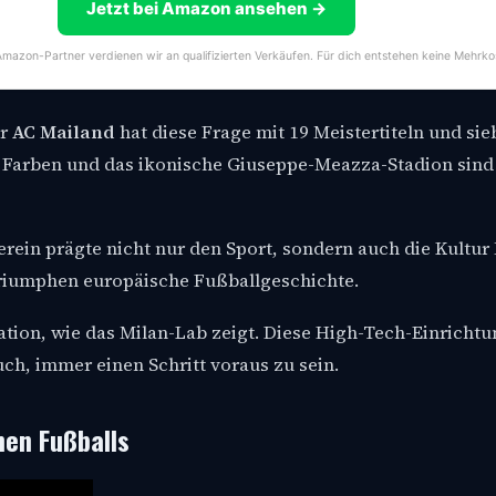
Jetzt bei Amazon ansehen →
s Amazon-Partner verdienen wir an qualifizierten Verkäufen. Für dich entstehen keine Mehrko
er
AC Mailand
hat diese Frage mit 19 Meistertiteln und s
Farben und das ikonische Giuseppe-Meazza-Stadion sind
rein prägte nicht nur den Sport, sondern auch die Kultur
riumphen europäische Fußballgeschichte.
ation, wie das Milan-Lab zeigt. Diese High-Tech-Einrichtu
h, immer einen Schritt voraus zu sein.
hen Fußballs