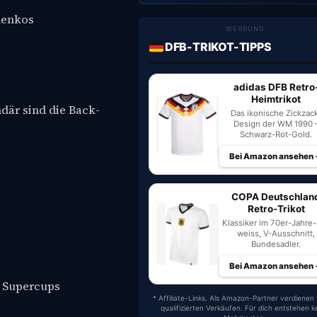
chenkos
WERBUNG
DFB-TRIKOT-TIPPS
adidas DFB Retro
Heimtrikot
är sind die Back-
Das ikonische Zickzac
Design der WM 1990 
Schwarz-Rot-Gold.
Bei Amazon ansehen
COPA Deutschlan
Retro-Trikot
Klassiker im 70er-Jahre-S
weiss, V-Ausschnitt,
Bundesadler.
Bei Amazon ansehen
e Supercups
* Affiliate-Links. Als Amazon-Partner verdienen 
qualifizierten Verkäufen. Für dich entstehen k