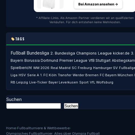
Bei Amazon ansehen →
* Affiliate-Links. Als Amazon-Partner verdienen wir an qualifizierten
Verkäufen. Für dich entstehen keine Mehrkosten.
TAGS
Fußball
Bundesliga
2. Bundesliga
Champions League
kicker.de
3.
Bayern
Borussia Dortmund
Premier League
VfB Stuttgart
Abstiegskam
Spielbericht
WM 2026
Real Madrid
SC Freiburg
Hamburger SV
Fußballg
Liga
HSV
Serie A
1. FC Köln
Transfer
Werder Bremen
FC Bayern München
RB Leipzig
Live-Ticker
Bayer Leverkusen
Sport
VfL Wolfsburg
Suchen
Suchen
Home
›
Fußballturniere & Wettbewerbe
›
Olympisches Fußballturnier: Alles über Olympia Fußball