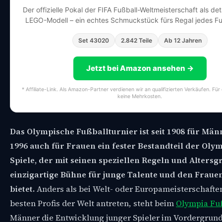
Der offizielle Pokal der FIFA Fußball-Weltmeisterschaft als de
LEGO-Modell – ein echtes Schmuckstück fürs Regal jedes Fu
Set 43020
2.842 Teile
Ab 12 Jahren
Jetzt bei Amazon ansehen →
* Affiliate-Link. Als Amazon-Partner verdienen wir an qualifizierten Verkäufen. Für
keine Mehrkosten.
Das Olympische Fußballturnier ist seit 1908 für Män
1996 auch für Frauen ein fester Bestandteil der Oly
Spiele, der mit seinen speziellen Regeln und Altersg
einzigartige Bühne für junge Talente und den Fraue
bietet.
Anders als bei Welt- oder Europameisterschafte
besten Profis der Welt antreten, steht beim
Olympia Fu
Männer die Entwicklung junger Spieler im Vordergrund