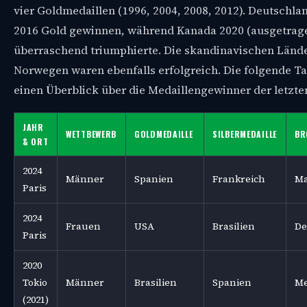
vier Goldmedaillen (1996, 2004, 2008, 2012). Deutschla
2016 Gold gewinnen, während Kanada 2020 (ausgetrag
überraschend triumphierte. Die skandinavischen Länd
Norwegen waren ebenfalls erfolgreich. Die folgende Ta
einen Überblick über die Medaillengewinner der letzte
JAHR
WETTBEWERB
GOLDMEDAILLE
SILBERMEDAILLE
BR
& ORT
2024
Männer
Spanien
Frankreich
Ma
Paris
2024
Frauen
USA
Brasilien
De
Paris
2020
Tokio
Männer
Brasilien
Spanien
Me
(2021)