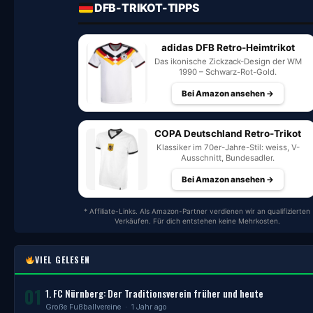
DFB-TRIKOT-TIPPS
adidas DFB Retro-Heimtrikot
Das ikonische Zickzack-Design der WM
1990 – Schwarz-Rot-Gold.
Bei Amazon ansehen →
COPA Deutschland Retro-Trikot
Klassiker im 70er-Jahre-Stil: weiss, V-
Ausschnitt, Bundesadler.
Bei Amazon ansehen →
* Affiliate-Links. Als Amazon-Partner verdienen wir an qualifizierten
Verkäufen. Für dich entstehen keine Mehrkosten.
VIEL GELESEN
01
1. FC Nürnberg: Der Traditionsverein früher und heute
Große Fußballvereine
· 1 Jahr ago