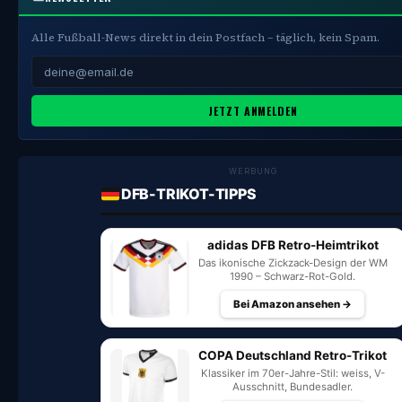
Alle Fußball-News direkt in dein Postfach – täglich, kein Spam.
JETZT ANMELDEN
WERBUNG
DFB-TRIKOT-TIPPS
adidas DFB Retro-Heimtrikot
Das ikonische Zickzack-Design der WM
1990 – Schwarz-Rot-Gold.
Bei Amazon ansehen →
COPA Deutschland Retro-Trikot
Klassiker im 70er-Jahre-Stil: weiss, V-
Ausschnitt, Bundesadler.