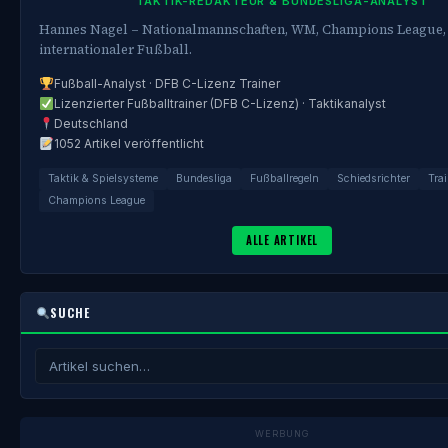
TAKTIK-REDAKTEUR & BUNDESLIGA-ANALYST
Hannes Nagel – Nationalmannschaften, WM, Champions League,
internationaler Fußball.
Fußball-Analyst · DFB C-Lizenz Trainer
Lizenzierter Fußballtrainer (DFB C-Lizenz) · Taktikanalyst
Deutschland
1052 Artikel veröffentlicht
Taktik & Spielsysteme
Bundesliga
Fußballregeln
Schiedsrichter
Trai
Champions League
ALLE ARTIKEL
SUCHE
WERBUNG