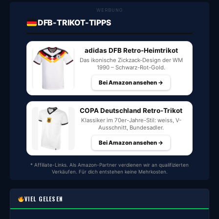
WERBUNG
DFB-TRIKOT-TIPPS
adidas DFB Retro-Heimtrikot
Das ikonische Zickzack-Design der WM
1990 – Schwarz-Rot-Gold.
Bei Amazon ansehen →
COPA Deutschland Retro-Trikot
Klassiker im 70er-Jahre-Stil: weiss, V-
Ausschnitt, Bundesadler.
Bei Amazon ansehen →
* Affiliate-Links. Als Amazon-Partner verdienen wir an qualifizierten
Verkäufen. Für dich entstehen keine Mehrkosten.
VIEL GELESEN