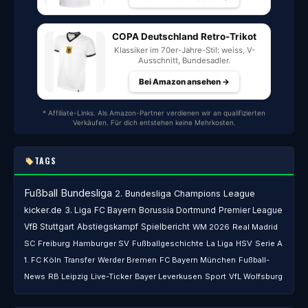
COPA Deutschland Retro-Trikot
Klassiker im 70er-Jahre-Stil: weiss, V-
Ausschnitt, Bundesadler.
Bei Amazon ansehen →
* Affiliate-Links. Als Amazon-Partner verdienen wir an qualifizierten
Verkäufen. Für dich entstehen keine Mehrkosten.
TAGS
Fußball
Bundesliga
2. Bundesliga
Champions League
kicker.de
3. Liga
FC Bayern
Borussia Dortmund
Premier League
VfB Stuttgart
Abstiegskampf
Spielbericht
WM 2026
Real Madrid
SC Freiburg
Hamburger SV
Fußballgeschichte
La Liga
HSV
Serie A
1. FC Köln
Transfer
Werder Bremen
FC Bayern München
Fußball-
News
RB Leipzig
Live-Ticker
Bayer Leverkusen
Sport
VfL Wolfsburg