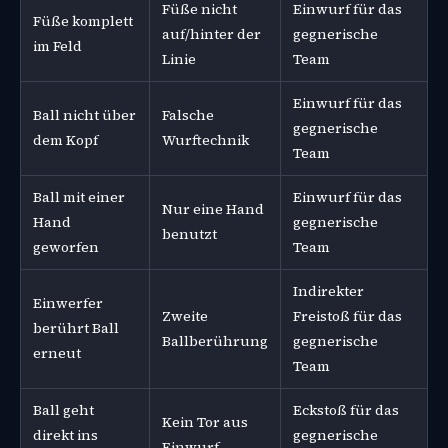
Füße nicht
Einwurf für das
Füße komplett
auf/hinter der
gegnerische
im Feld
Linie
Team
Einwurf für das
Ball nicht über
Falsche
gegnerische
dem Kopf
Wurftechnik
Team
Ball mit einer
Einwurf für das
Nur eine Hand
Hand
gegnerische
benutzt
geworfen
Team
Indirekter
Einwerfer
Zweite
Freistoß für das
berührt Ball
Ballberührung
gegnerische
erneut
Team
Ball geht
Eckstoß für das
Kein Tor aus
direkt ins
gegnerische
Einwurf