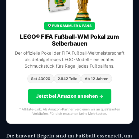
FÜR SAMMLER & FANS
LEGO® FIFA Fußball-WM Pokal zum
Selberbauen
Der offizielle Pokal der FIFA Fußball-Weltmeisterschaft
als detailgetreues LEGO-Modell – ein echtes
Schmuckstück fürs Regal jedes Fußballfans.
Set 43020
2.842 Teile
Ab 12 Jahren
Jetzt bei Amazon ansehen →
* Affiliate-Link. Als Amazon-Partner verdienen wir an qualifizierten
Verkäufen. Für dich entstehen keine Mehrkosten.
Die Einwurf Regeln sind im Fußball essenziell, um