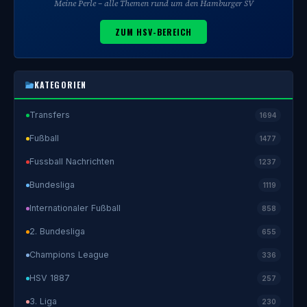
Meine Perle – alle Themen rund um den Hamburger SV
ZUM HSV-BEREICH
KATEGORIEN
Transfers
1694
Fußball
1477
Fussball Nachrichten
1237
Bundesliga
1119
Internationaler Fußball
858
2. Bundesliga
655
Champions League
336
HSV 1887
257
3. Liga
230