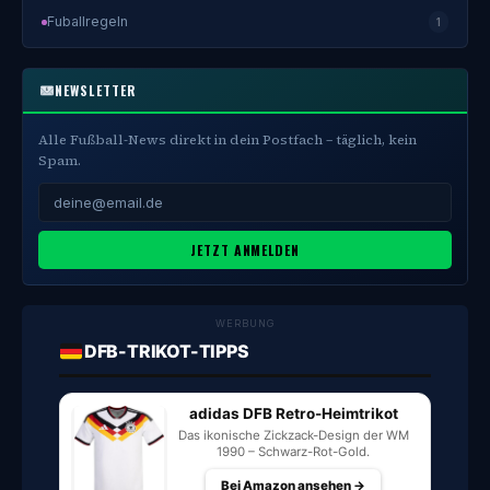
Fuballregeln
1
NEWSLETTER
Alle Fußball-News direkt in dein Postfach – täglich, kein
Spam.
JETZT ANMELDEN
WERBUNG
DFB-TRIKOT-TIPPS
adidas DFB Retro-Heimtrikot
Das ikonische Zickzack-Design der WM
1990 – Schwarz-Rot-Gold.
Bei Amazon ansehen →