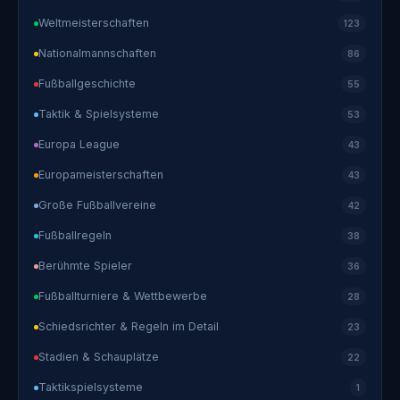
Weltmeisterschaften
123
Nationalmannschaften
86
Fußballgeschichte
55
Taktik & Spielsysteme
53
Europa League
43
Europameisterschaften
43
Große Fußballvereine
42
Fußballregeln
38
Berühmte Spieler
36
Fußballturniere & Wettbewerbe
28
Schiedsrichter & Regeln im Detail
23
Stadien & Schauplätze
22
Taktikspielsysteme
1