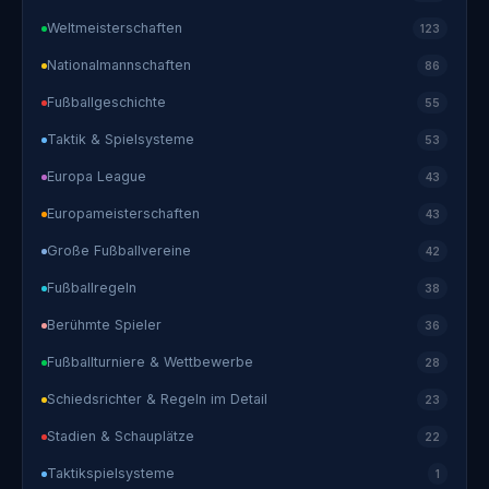
Weltmeisterschaften
123
Nationalmannschaften
86
Fußballgeschichte
55
Taktik & Spielsysteme
53
Europa League
43
Europameisterschaften
43
Große Fußballvereine
42
Fußballregeln
38
Berühmte Spieler
36
Fußballturniere & Wettbewerbe
28
Schiedsrichter & Regeln im Detail
23
Stadien & Schauplätze
22
Taktikspielsysteme
1