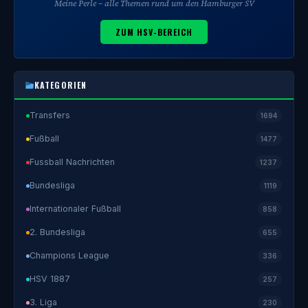
Meine Perle – alle Themen rund um den Hamburger SV
ZUM HSV-BEREICH
KATEGORIEN
Transfers
1694
Fußball
1477
Fussball Nachrichten
1237
Bundesliga
1119
Internationaler Fußball
858
2. Bundesliga
655
Champions League
336
HSV 1887
257
3. Liga
230