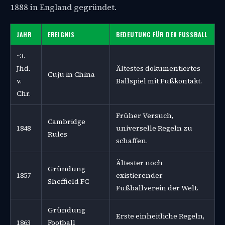
1888 in England gegründet.
JAHR
EREIGNIS
BEDEUTUNG FÜR DEN FUSSBALL
~3.
Jhd.
Ältestes dokumentiertes
Cuju in China
v.
Ballspiel mit Fußkontakt.
Chr.
Früher Versuch,
Cambridge
1848
universelle Regeln zu
Rules
schaffen.
Ältester noch
Gründung
1857
existierender
Sheffield FC
Fußballverein der Welt.
Gründung
Erste einheitliche Regeln,
1863
Football