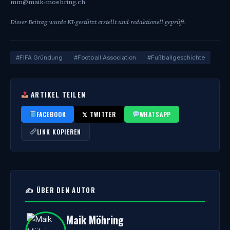
mm@maik-moehring.ch
Dieser Beitrag wurde KI-gestützt erstellt und redaktionell geprüft.
#FIFA Gründung
#Football Association
#Fußballgeschichte
ARTIKEL TEILEN
FACEBOOK
𝕏 TWITTER
WHATSAPP
LINK KOPIEREN
✍️ ÜBER DEN AUTOR
Maik Möhring