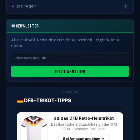
Fuballregeln
1
NEWSLETTER
Alle Fußball-News direkt in dein Postfach – täglich, kein
Spam.
JETZT ANMELDEN
WERBUNG
DFB-TRIKOT-TIPPS
adidas DFB Retro-Heimtrikot
Das ikonische Zickzack-Design der WM
1990 – Schwarz-Rot-Gold.
Bei Amazon ansehen →