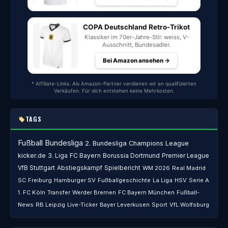
COPA Deutschland Retro-Trikot
Klassiker im 70er-Jahre-Stil: weiss, V-
Ausschnitt, Bundesadler.
Bei Amazon ansehen →
* Affiliate-Links. Als Amazon-Partner verdienen wir an qualifizierten
Verkäufen. Für dich entstehen keine Mehrkosten.
TAGS
Fußball
Bundesliga
2. Bundesliga
Champions League
kicker.de
3. Liga
FC Bayern
Borussia Dortmund
Premier League
VfB Stuttgart
Abstiegskampf
Spielbericht
WM 2026
Real Madrid
SC Freiburg
Hamburger SV
Fußballgeschichte
La Liga
HSV
Serie A
1. FC Köln
Transfer
Werder Bremen
FC Bayern München
Fußball-
News
RB Leipzig
Live-Ticker
Bayer Leverkusen
Sport
VfL Wolfsburg