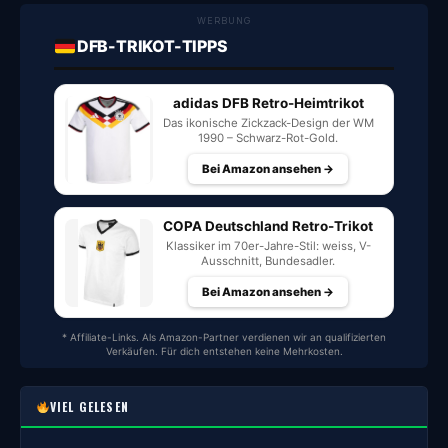
WERBUNG
DFB-TRIKOT-TIPPS
adidas DFB Retro-Heimtrikot
Das ikonische Zickzack-Design der WM
1990 – Schwarz-Rot-Gold.
Bei Amazon ansehen →
COPA Deutschland Retro-Trikot
Klassiker im 70er-Jahre-Stil: weiss, V-
Ausschnitt, Bundesadler.
Bei Amazon ansehen →
* Affiliate-Links. Als Amazon-Partner verdienen wir an qualifizierten
Verkäufen. Für dich entstehen keine Mehrkosten.
VIEL GELESEN