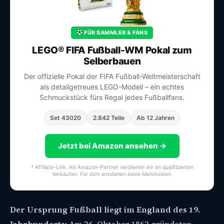
FÜR SAMMLER & FANS
LEGO® FIFA Fußball-WM Pokal zum
Selberbauen
Der offizielle Pokal der FIFA Fußball-Weltmeisterschaft
als detailgetreues LEGO-Modell – ein echtes
Schmuckstück fürs Regal jedes Fußballfans.
Set 43020
2.842 Teile
Ab 12 Jahren
Jetzt bei Amazon ansehen →
* Affiliate-Link. Als Amazon-Partner verdienen wir an qualifizierten
Verkäufen. Für dich entstehen keine Mehrkosten.
Der Ursprung Fußball liegt im England des 19.