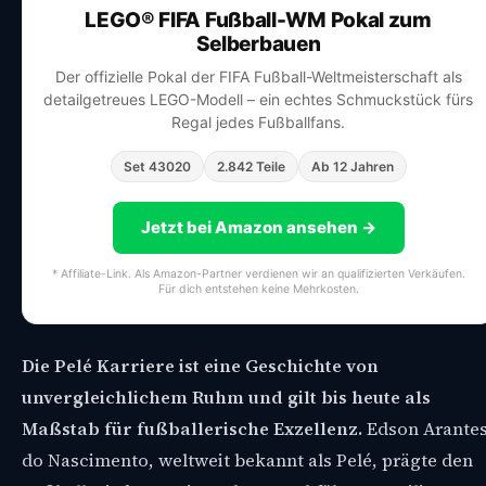
LEGO® FIFA Fußball-WM Pokal zum
Selberbauen
Der offizielle Pokal der FIFA Fußball-Weltmeisterschaft als
detailgetreues LEGO-Modell – ein echtes Schmuckstück fürs
Regal jedes Fußballfans.
Set 43020
2.842 Teile
Ab 12 Jahren
Jetzt bei Amazon ansehen →
* Affiliate-Link. Als Amazon-Partner verdienen wir an qualifizierten Verkäufen.
Für dich entstehen keine Mehrkosten.
Die Pelé Karriere ist eine Geschichte von
unvergleichlichem Ruhm und gilt bis heute als
Maßstab für fußballerische Exzellenz.
Edson Arante
do Nascimento, weltweit bekannt als Pelé, prägte den