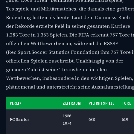
„über 1.000 Toren“ beinhaltet Freundschaftsspiele,
Testspiele und Militärmatches, die damals eine größer
Bedeutung hatten als heute. Laut dem Guinness-Buch
der Rekorde erzielte Pelé in seiner gesamten Karriere
1.283 Tore in 1.363 Spielen. Die FIFA erkennt 757 Tore i
offiziellen Wettbewerben an, während die RSSSF
(Rec.Sport.Soccer Statistics Foundation) ihm 767 Tore 
offiziellen Spielen zuschreibt. Unabhängig von der
genauen Zahl ist seine Torausbeute in allen
Wettbewerben, insbesondere in den wichtigen Spielen,
phänomenal und unterstreicht seine Ausnahmestellung
VEREIN
ZEITRAUM
PFLICHTSPIELE
TORE
1956–
FC Santos
638
619
1974