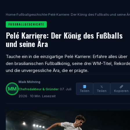
Home
›
Fußballgeschichte
›
Pelé Karriere: Der König des Fußballs und seine Ä
FUSSBALLGESCHICHTE
Pelé Karriere: Der König des Fußballs
und seine Ära
Tauche ein in die einzigartige Pelé Karriere: Erfahre alles über
den brasilianischen Fußballkönig, seine drei WM-Titel, Rekord
und die unvergessliche Ära, die er prägte.
Maik Möhring
𝕏
Chefredakteur & Gründer
07. Juli
Teilen
Teilen
Kopieren
2026 · 10 Min. Lesezeit