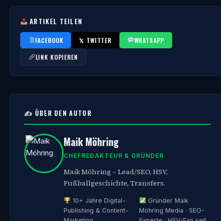
ARTIKEL TEILEN
FACEBOOK
𝕏 TWITTER
WHATSAPP
LINK KOPIEREN
✍️ ÜBER DEN AUTOR
Maik Möhring
CHEFREDAKTEUR & GRÜNDER
Maik Möhring – Lead/SEO, HSV,
Fußballgeschichte, Transfers.
10+ Jahre Digital-
Gründer Maik
Publishing & Content-
Möhring Media · SEO-
Marketing
Experte · HSV-Fan seit