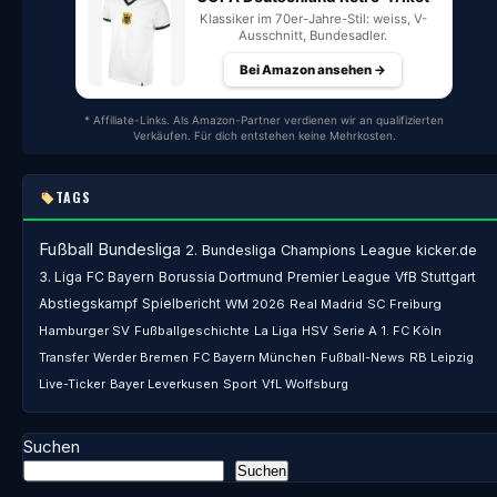
Klassiker im 70er-Jahre-Stil: weiss, V-
Ausschnitt, Bundesadler.
Bei Amazon ansehen →
* Affiliate-Links. Als Amazon-Partner verdienen wir an qualifizierten
Verkäufen. Für dich entstehen keine Mehrkosten.
TAGS
Fußball
Bundesliga
2. Bundesliga
Champions League
kicker.de
3. Liga
FC Bayern
Borussia Dortmund
Premier League
VfB Stuttgart
Abstiegskampf
Spielbericht
WM 2026
Real Madrid
SC Freiburg
Hamburger SV
Fußballgeschichte
La Liga
HSV
Serie A
1. FC Köln
Transfer
Werder Bremen
FC Bayern München
Fußball-News
RB Leipzig
Live-Ticker
Bayer Leverkusen
Sport
VfL Wolfsburg
Suchen
Suchen