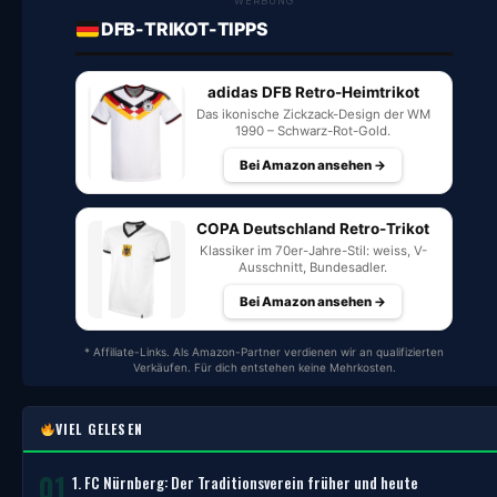
WERBUNG
DFB-TRIKOT-TIPPS
adidas DFB Retro-Heimtrikot
Das ikonische Zickzack-Design der WM
1990 – Schwarz-Rot-Gold.
Bei Amazon ansehen →
COPA Deutschland Retro-Trikot
Klassiker im 70er-Jahre-Stil: weiss, V-
Ausschnitt, Bundesadler.
Bei Amazon ansehen →
* Affiliate-Links. Als Amazon-Partner verdienen wir an qualifizierten
Verkäufen. Für dich entstehen keine Mehrkosten.
VIEL GELESEN
01
1. FC Nürnberg: Der Traditionsverein früher und heute