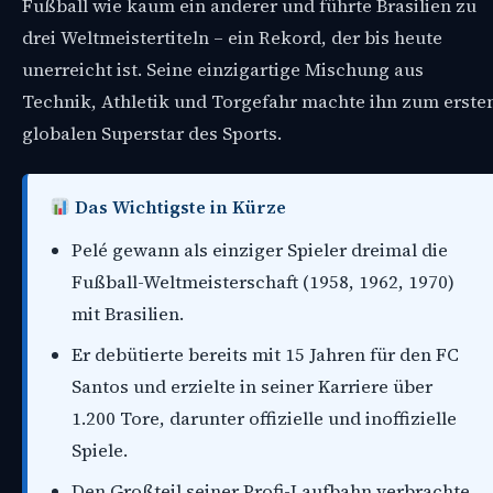
Fußball wie kaum ein anderer und führte Brasilien zu
drei Weltmeistertiteln – ein Rekord, der bis heute
unerreicht ist. Seine einzigartige Mischung aus
Technik, Athletik und Torgefahr machte ihn zum erste
globalen Superstar des Sports.
Das Wichtigste in Kürze
Pelé gewann als einziger Spieler dreimal die
Fußball-Weltmeisterschaft (1958, 1962, 1970)
mit Brasilien.
Er debütierte bereits mit 15 Jahren für den FC
Santos und erzielte in seiner Karriere über
1.200 Tore, darunter offizielle und inoffizielle
Spiele.
Den Großteil seiner Profi-Laufbahn verbrachte