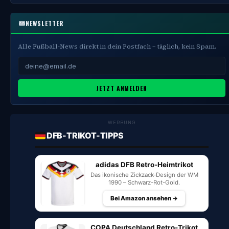
NEWSLETTER
Alle Fußball-News direkt in dein Postfach – täglich, kein Spam.
JETZT ANMELDEN
WERBUNG
DFB-TRIKOT-TIPPS
adidas DFB Retro-Heimtrikot
Das ikonische Zickzack-Design der WM
1990 – Schwarz-Rot-Gold.
Bei Amazon ansehen →
COPA Deutschland Retro-Trikot