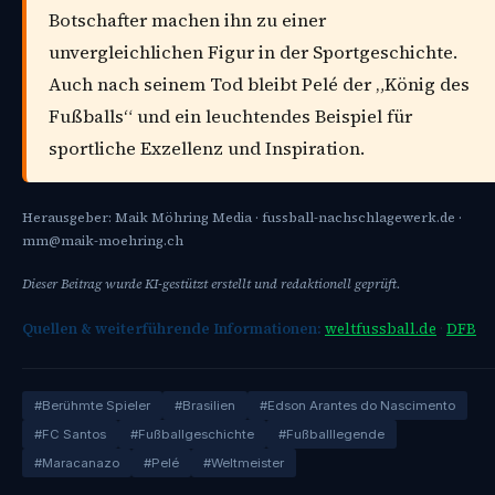
Botschafter machen ihn zu einer
unvergleichlichen Figur in der Sportgeschichte.
Auch nach seinem Tod bleibt Pelé der „König des
Fußballs“ und ein leuchtendes Beispiel für
sportliche Exzellenz und Inspiration.
Herausgeber: Maik Möhring Media · fussball-nachschlagewerk.de ·
mm@maik-moehring.ch
Dieser Beitrag wurde KI-gestützt erstellt und redaktionell geprüft.
Quellen & weiterführende Informationen:
weltfussball.de
·
DFB
#Berühmte Spieler
#Brasilien
#Edson Arantes do Nascimento
#FC Santos
#Fußballgeschichte
#Fußballlegende
#Maracanazo
#Pelé
#Weltmeister