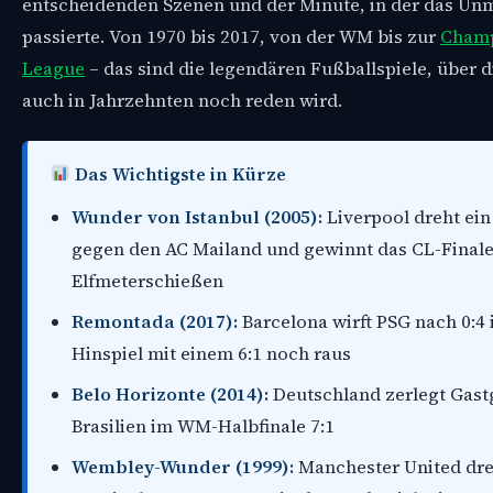
entscheidenden Szenen und der Minute, in der das Un
passierte. Von 1970 bis 2017, von der WM bis zur
Cham
League
– das sind die legendären Fußballspiele, über 
auch in Jahrzehnten noch reden wird.
Das Wichtigste in Kürze
Wunder von Istanbul (2005):
Liverpool dreht ein
gegen den AC Mailand und gewinnt das CL-Finale
Elfmeterschießen
Remontada (2017):
Barcelona wirft PSG nach 0:4
Hinspiel mit einem 6:1 noch raus
Belo Horizonte (2014):
Deutschland zerlegt Gast
Brasilien im WM-Halbfinale 7:1
Wembley-Wunder (1999):
Manchester United dre