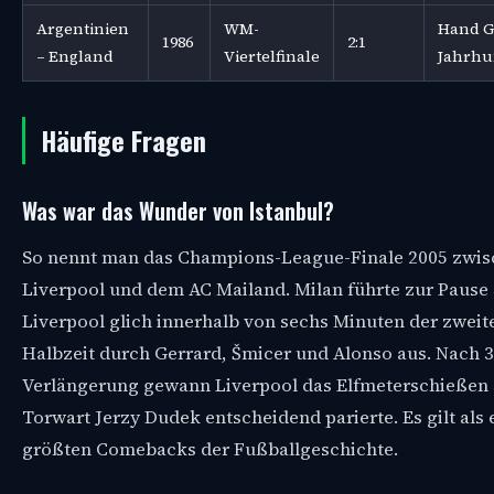
Argentinien
WM-
Hand G
1986
2:1
– England
Viertelfinale
Jahrhu
Häufige Fragen
Was war das Wunder von Istanbul?
So nennt man das Champions-League-Finale 2005 zwi
Liverpool und dem AC Mailand. Milan führte zur Pause 
Liverpool glich innerhalb von sechs Minuten der zweit
Halbzeit durch Gerrard, Šmicer und Alonso aus. Nach 3:
Verlängerung gewann Liverpool das Elfmeterschießen 3
Torwart Jerzy Dudek entscheidend parierte. Es gilt als 
größten Comebacks der Fußballgeschichte.