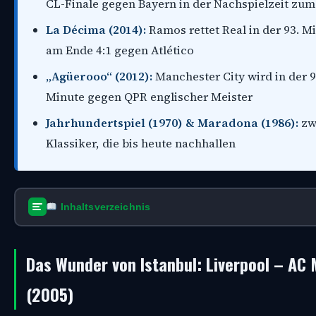
CL-Finale gegen Bayern in der Nachspielzeit zum
La Décima (2014):
Ramos rettet Real in der 93. M
am Ende 4:1 gegen Atlético
„Agüerooo“ (2012):
Manchester City wird in der 9
Minute gegen QPR englischer Meister
Jahrhundertspiel (1970) & Maradona (1986):
zw
Klassiker, die bis heute nachhallen
Inhaltsverzeichnis
Das Wunder von Istanbul: Liverpool – AC 
(2005)