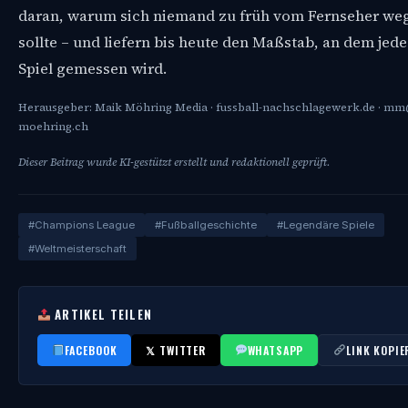
daran, warum sich niemand zu früh vom Fernseher we
sollte – und liefern bis heute den Maßstab, an dem jed
Spiel gemessen wird.
Herausgeber: Maik Möhring Media · fussball-nachschlagewerk.de · m
moehring.ch
Dieser Beitrag wurde KI-gestützt erstellt und redaktionell geprüft.
#Champions League
#Fußballgeschichte
#Legendäre Spiele
#Weltmeisterschaft
ARTIKEL TEILEN
FACEBOOK
𝕏 TWITTER
WHATSAPP
LINK KOPIE