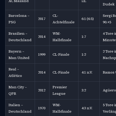
AC Mailand
i.E.
Dudek
Barcelona –
CL-
Sergi R
2017
6:1 (6:5)
PSG
Achtelfinale
90.+5
Brasilien –
WM-
4 Tore i
2014
1:7
Deutschland
Halbfinale
Minut
Bayern –
2 Tore 
1999
CL-Finale
1:2
Man United
Nachspi
Real –
2014
CL-Finale
4:1 n.V.
Ramos 9
Atlético
Man City –
Premier
2012
3:2
Agüero 
QPR
League
Italien –
WM-
5 Tore 
1970
4:3 n.V.
Deutschland
Halbfinale
Verlän