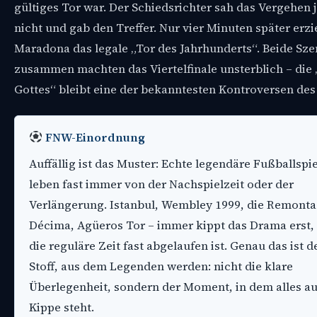
gültiges Tor war. Der Schiedsrichter sah das Vergehen 
nicht und gab den Treffer. Nur vier Minuten später erzi
Maradona das legale „Tor des Jahrhunderts“. Beide Sz
zusammen machten das Viertelfinale unsterblich – die
Gottes“ bleibt eine der bekanntesten Kontroversen des
FNW-Einordnung
Auffällig ist das Muster: Echte legendäre Fußballspi
leben fast immer von der Nachspielzeit oder der
Verlängerung. Istanbul, Wembley 1999, die Remonta
Décima, Agüeros Tor – immer kippt das Drama erst
die reguläre Zeit fast abgelaufen ist. Genau das ist d
Stoff, aus dem Legenden werden: nicht die klare
Überlegenheit, sondern der Moment, in dem alles au
Kippe steht.