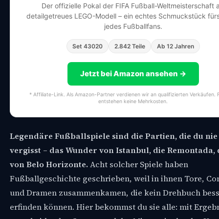
Der offizielle Pokal der FIFA Fußball-Weltmeisterschaft a
detailgetreues LEGO-Modell – ein echtes Schmuckstück für
jedes Fußballfans.
Set 43020
2.842 Teile
Ab 12 Jahren
Jetzt bei Amazon ansehen →
* Affiliate-Link. Als Amazon-Partner verdienen wir an qualifizierten Verkäufen. 
entstehen keine Mehrkosten.
Legendäre Fußballspiele sind die Partien, die du ni
vergisst – das Wunder von Istanbul, die Remontada, 
von Belo Horizonte.
Acht solcher Spiele haben
Fußballgeschichte geschrieben, weil in ihnen Tore, C
und Dramen zusammenkamen, die kein Drehbuch besse
erfinden können. Hier bekommst du sie alle: mit Ergeb