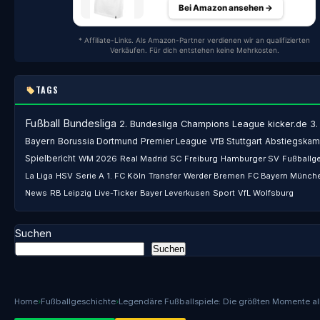
Bei Amazon ansehen →
* Affiliate-Links. Als Amazon-Partner verdienen wir an qualifizierten
Verkäufen. Für dich entstehen keine Mehrkosten.
TAGS
Fußball
Bundesliga
2. Bundesliga
Champions League
kicker.de
3.
Bayern
Borussia Dortmund
Premier League
VfB Stuttgart
Abstiegskam
Spielbericht
WM 2026
Real Madrid
SC Freiburg
Hamburger SV
Fußballg
La Liga
HSV
Serie A
1. FC Köln
Transfer
Werder Bremen
FC Bayern Münch
News
RB Leipzig
Live-Ticker
Bayer Leverkusen
Sport
VfL Wolfsburg
Suchen
Suchen
Home
›
Fußballgeschichte
›
Legendäre Fußballspiele: Die größten Momente all