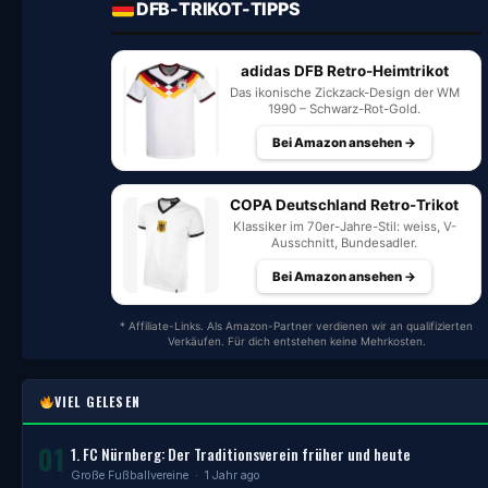
DFB-TRIKOT-TIPPS
adidas DFB Retro-Heimtrikot
Das ikonische Zickzack-Design der WM
1990 – Schwarz-Rot-Gold.
Bei Amazon ansehen →
COPA Deutschland Retro-Trikot
Klassiker im 70er-Jahre-Stil: weiss, V-
Ausschnitt, Bundesadler.
Bei Amazon ansehen →
* Affiliate-Links. Als Amazon-Partner verdienen wir an qualifizierten
Verkäufen. Für dich entstehen keine Mehrkosten.
VIEL GELESEN
01
1. FC Nürnberg: Der Traditionsverein früher und heute
Große Fußballvereine
· 1 Jahr ago