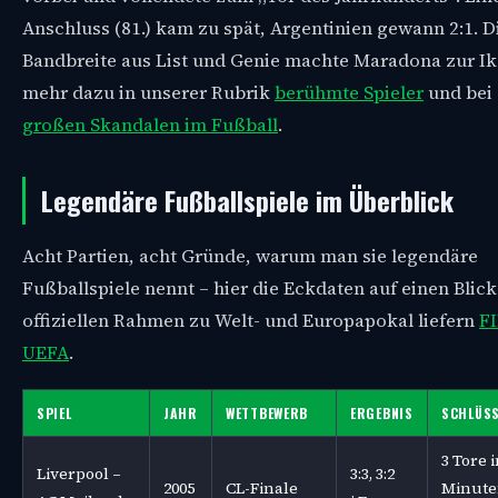
Anschluss (81.) kam zu spät, Argentinien gewann 2:1. D
Bandbreite aus List und Genie machte Maradona zur Ik
mehr dazu in unserer Rubrik
berühmte Spieler
und bei
großen Skandalen im Fußball
.
Legendäre Fußballspiele im Überblick
Acht Partien, acht Gründe, warum man sie legendäre
Fußballspiele nennt – hier die Eckdaten auf einen Blick
offiziellen Rahmen zu Welt- und Europapokal liefern
F
UEFA
.
SPIEL
JAHR
WETTBEWERB
ERGEBNIS
SCHLÜS
3 Tore i
Liverpool –
3:3, 3:2
2005
CL-Finale
Minute