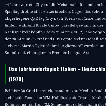
44 Jahre wartete City auf die Meisterschaft – und am le
Spieltag drohte alles zu zerbrechen. Gegen das schon
abgestiegene QPR lag City nach Toren von Cissé und M
hinten, während Rivale United parallel gewann. In der
Nachspielzeit köpfte Džeko zum 2:2 (90.+2), ehe Sergio
der 90.+4 zum 3:2 traf und Citys erste Meisterschaft sei
sicherte. Martin Tylers Schrei „Agüerooo!“ wurde zum
Soundtrack einer ganzen Premier-League-Ära.
Das Jahrhundertspiel: Italien – Deutschl
(1970)
Bei über 30 Grad im Aztekenstadion von Mexiko-Stadt l
sich beide Teams im WM-Halbfinale ein Drama für die 
Boninsegna traf früh (8.), Schnellinger glich erst in der 