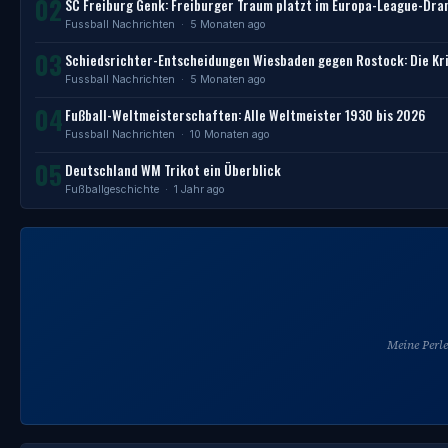
02
SC Freiburg Genk: Freiburger Traum platzt im Europa-League-Dr
Fussball Nachrichten
· 5 Monaten ago
03
Schiedsrichter-Entscheidungen Wiesbaden gegen Rostock: Die Kri
Fussball Nachrichten
· 5 Monaten ago
04
Fußball-Weltmeisterschaften: Alle Weltmeister 1930 bis 2026
Fussball Nachrichten
· 10 Monaten ago
05
Deutschland WM Trikot ein Überblick
Fußballgeschichte
· 1 Jahr ago
Meine Perl