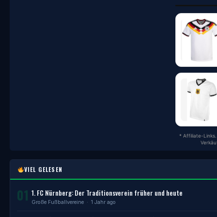
* Affiliate-Link
Verkäu
VIEL GELESEN
01
1. FC Nürnberg: Der Traditionsverein früher und heute
Große Fußballvereine
· 1 Jahr ago