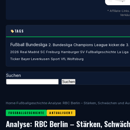
* Affiliate-Link
Verkäu
TAGS
Fußball
Bundesliga
2. Bundesliga
Champions League
kicker.de
3.
2026
Real Madrid
SC Freiburg
Hamburger SV
Fußballgeschichte
La Liga
Ticker
Bayer Leverkusen
Sport
VfL Wolfsburg
Suchen
Suchen
Home
›
Fußballgeschichte
›
Analyse: RBC Berlin – Stärken, Schwächen und Au
FUSSBALLGESCHICHTE
AKTUALISIERT
Analyse: RBC Berlin – Stärken, Schwäc