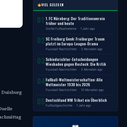
VIEL GELESEN
01
1. FC Nürnberg: Der Traditionsverein
früher und heute
Große Fußballvereine
· 1 Jahr ago
02
SC Freiburg Genk: Freiburger Traum
platzt im Europa-League-Drama
Fussball Nachrichten
· 5 Monaten ago
03
Schiedsrichter-Entscheidungen
Wiesbaden gegen Rostock: Die Kritik
Fussball Nachrichten
· 5 Monaten ago
04
Fußball-Weltmeisterschaften: Alle
Weltmeister 1930 bis 2026
Fussball Nachrichten
· 10 Monaten ago
v Duisburg
05
Deutschland WM Trikot ein Überblick
Fußballgeschichte
· 1 Jahr ago
Duelle
Nachmittag