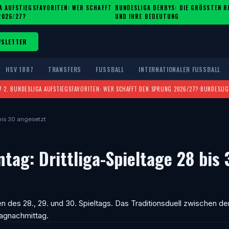
A AUFSTIEGSFAVORITEN: WER SCHAFFT
BUNDESLIGA DERBYS: DIE GRÖSSTEN RIV
·
2026/27?
ND IHRE BEDEUTUNG
WSLETTER
HSV 1887
TRANSFERS
FUSSBALL
INTERNATIONALER FUSSBALL
7
·
2. BUNDESLIGA AUFSTIEGSFAVORITEN: WER SCHAFFT DEN SPRUNG 2026/27?
·
BUNDESLIG
bis 30 angesetzt
ag: Drittliga-Spieltage 28 bis 
ten des 28., 29. und 30. Spieltags. Das Traditionsduell zwischen 
agnachmittag.