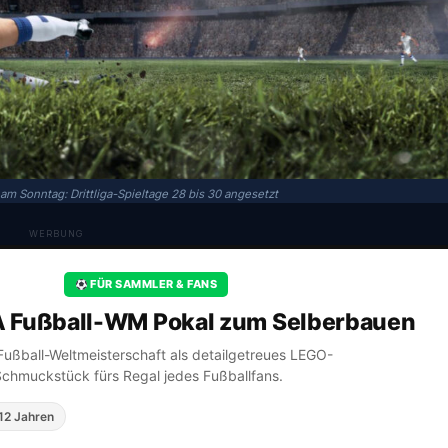
am Sonntag: Drittliga-Spieltage 28 bis 30 angesetzt
WERBUNG
FÜR SAMMLER & FANS
A Fußball-WM Pokal zum Selberbauen
A Fußball-Weltmeisterschaft als detailgetreues LEGO-
Schmuckstück fürs Regal jedes Fußballfans.
12 Jahren