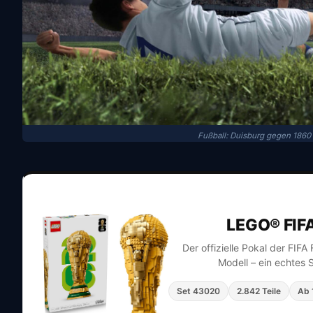
Fußball: Duisburg gegen 1860 
LEGO® FIF
Der offizielle Pokal der FIF
Modell – ein echtes 
Set 43020
2.842 Teile
Ab 