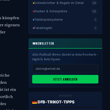
Schiedsrichter & Regeln im Detail
23
Stadien & Schauplätze
22
en kämpfen
Taktikspielsysteme
1
der eigenen
Fuballregeln
1
der
NEWSLETTER
Alle Fußball-News direkt in dein Postfach –
täglich, kein Spam.
eiche
JETZT ANMELDEN
rden
t ist ein
ortlich
WERBUNG
DFB-TRIKOT-TIPPS
 des