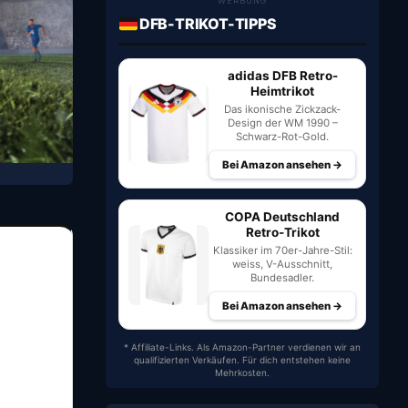
WERBUNG
DFB-TRIKOT-TIPPS
adidas DFB Retro-
Heimtrikot
Das ikonische Zickzack-
Design der WM 1990 –
Schwarz-Rot-Gold.
Bei Amazon ansehen →
COPA Deutschland
Retro-Trikot
Klassiker im 70er-Jahre-Stil:
weiss, V-Ausschnitt,
Bundesadler.
Bei Amazon ansehen →
* Affiliate-Links. Als Amazon-Partner verdienen wir an
qualifizierten Verkäufen. Für dich entstehen keine
Mehrkosten.