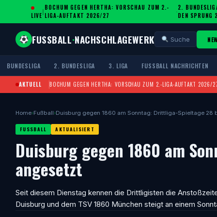
BOCHUM GEGEN HERTHA: VORSCHAU ZUM 2.-
2. BUNDESLIG
|
·
LIVE
LIGA-AUFTAKT 2026/27
DEN SPRUNG 
FUSSBALL
·
NACHSCHLAGEWERK
NE
Suche
BUNDESLIGA
2. BUNDESLIGA
3. LIGA
FUSSBALL NACHRICHTEN
AKTUELL
BOCHUM GEGEN HERTHA: VORSCHAU ZUM 2.-LIGA-AUFTAKT 2026/2
Home
›
Fußball
›
Duisburg gegen 1860 am Sonntag: Drittliga-Spieltage 28 
FUSSBALL
AKTUALISIERT
Duisburg gegen 1860 am Sonnt
angesetzt
Seit diesem Dienstag kennen die Drittligisten die Anstoßzei
Duisburg und dem TSV 1860 München steigt an einem Sonnt