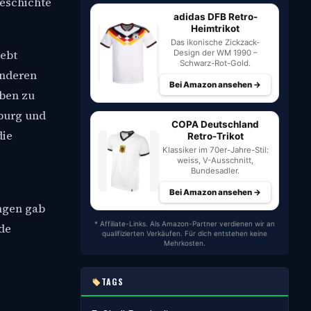
Geschichte
adidas DFB Retro-
Heimtrikot
Das ikonische Zickzack-
lebt
Design der WM 1990 –
Schwarz-Rot-Gold.
onderen
Bei Amazon ansehen →
eben zu
sburg und
COPA Deutschland
die
Retro-Trikot
Klassiker im 70er-Jahre-Stil:
weiss, V-Ausschnitt,
Bundesadler.
Bei Amazon ansehen →
ngen gab
* Affiliate-Links. Als Amazon-Partner verdienen wir an
de
qualifizierten Verkäufen. Für dich entstehen keine
Mehrkosten.
TAGS