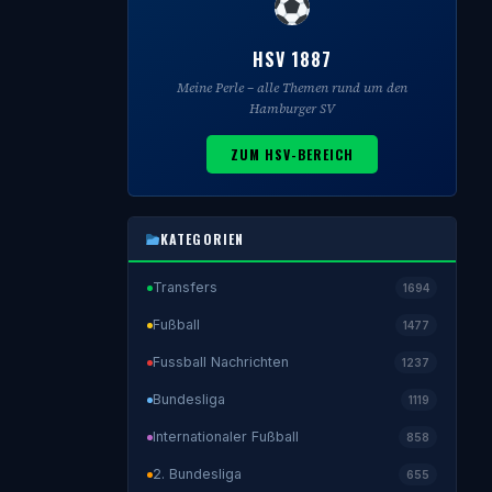
HSV 1887
Meine Perle – alle Themen rund um den
Hamburger SV
ZUM HSV-BEREICH
KATEGORIEN
Transfers
1694
Fußball
1477
Fussball Nachrichten
1237
Bundesliga
1119
Internationaler Fußball
858
2. Bundesliga
655