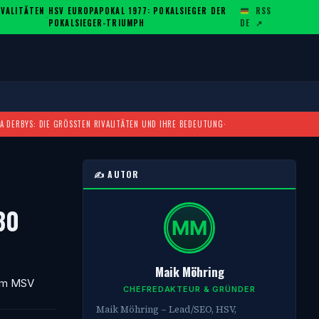
ALITÄTEN U
HSV EUROPAPOKAL 1977: POKALSIEGER DER
RSS
·
POKALSIEGER-TRIUMPH
DE
↗
A DERBYS: DIE GRÖSSTEN RIVALITÄTEN UND IHRE BEDEUTUNG
·
✍️ AUTOR
30
Maik Möhring
dem MSV
CHEFREDAKTEUR & GRÜNDER
Maik Möhring – Lead/SEO, HSV,