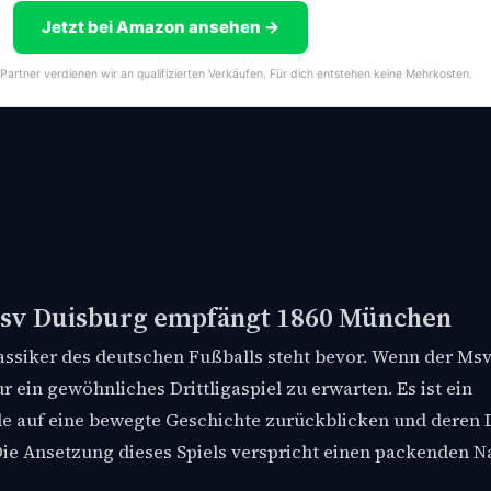
Jetzt bei Amazon ansehen →
-Partner verdienen wir an qualifizierten Verkäufen. Für dich entstehen keine Mehrkosten.
: Msv Duisburg empfängt 1860 München
Klassiker des deutschen Fußballs steht bevor. Wenn der Ms
 ein gewöhnliches Drittligaspiel zu erwarten. Es ist ein
ide auf eine bewegte Geschichte zurückblicken und deren 
Die Ansetzung dieses Spiels verspricht einen packenden 