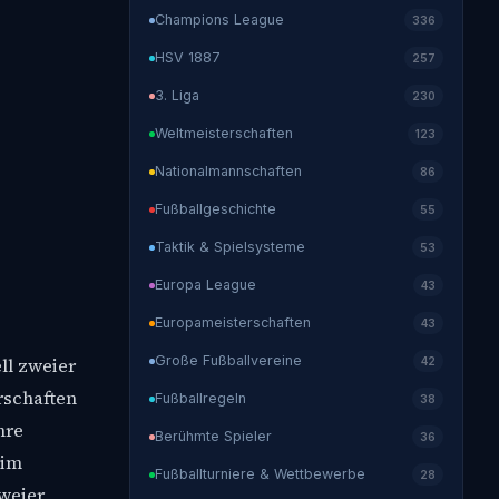
Champions League
336
HSV 1887
257
3. Liga
230
Weltmeisterschaften
123
Nationalmannschaften
86
Fußballgeschichte
55
Taktik & Spielsysteme
53
Europa League
43
Europameisterschaften
43
Große Fußballvereine
ll zweier
42
rschaften
Fußballregeln
38
hre
Berühmte Spieler
36
 im
Fußballturniere & Wettbewerbe
28
zweier