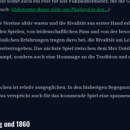
t somit auch ein Fest für alle Fußballliebhaber, die die 
 auch:
Globetrotter Bauer zieht von Thailand in den…
)
de Vereine aktiv waren und die Rivalität aus erster Hand er
en Spielen, von leidenschaftlichen Fans und von der bes
önlichen Erfahrungen tragen dazu bei, die Rivalität am L
s weiterzugeben. Das nächste Spiel zwischen dem Msv Dui
tkampf, sondern auch eine Hommage an die Tradition und 
hen ist relativ ausgeglichen. In den bisherigen Begegnu
 Das verspricht auch für das kommende Spiel eine spannen
g und 1860