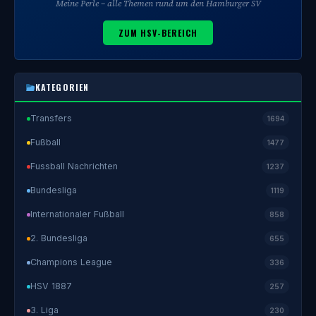
Meine Perle – alle Themen rund um den Hamburger SV
ZUM HSV-BEREICH
KATEGORIEN
Transfers
1694
Fußball
1477
Fussball Nachrichten
1237
Bundesliga
1119
Internationaler Fußball
858
2. Bundesliga
655
Champions League
336
HSV 1887
257
3. Liga
230