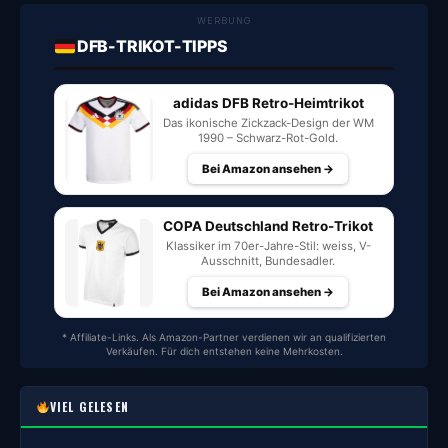
WERBUNG
DFB-TRIKOT-TIPPS
adidas DFB Retro-Heimtrikot
Das ikonische Zickzack-Design der WM
1990 – Schwarz-Rot-Gold.
Bei Amazon ansehen →
COPA Deutschland Retro-Trikot
Klassiker im 70er-Jahre-Stil: weiss, V-
Ausschnitt, Bundesadler.
Bei Amazon ansehen →
* Affiliate-Links. Als Amazon-Partner verdienen wir an qualifizierten
Verkäufen. Für dich entstehen keine Mehrkosten.
VIEL GELESEN