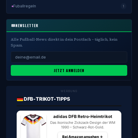
Fuballregeln
1
NEWSLETTER
Alle Fußball-News direkt in dein Postfach – täglich, kein
Spam.
JETZT ANMELDEN
WERBUNG
DFB-TRIKOT-TIPPS
adidas DFB Retro-Heimtrikot
Das ikonische Zickzack-Design der WM
1990 – Schwarz-Rot-Gold.
Bei Amazon ansehen →