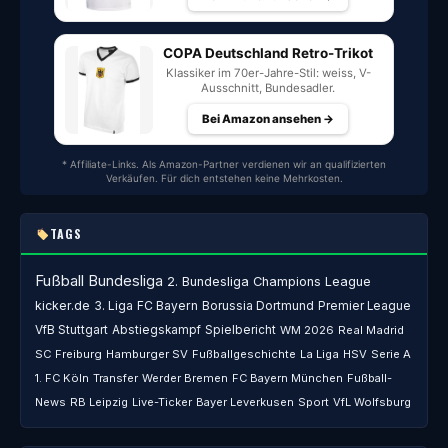
COPA Deutschland Retro-Trikot
Klassiker im 70er-Jahre-Stil: weiss, V-
Ausschnitt, Bundesadler.
Bei Amazon ansehen →
* Affiliate-Links. Als Amazon-Partner verdienen wir an qualifizierten
Verkäufen. Für dich entstehen keine Mehrkosten.
TAGS
Fußball
Bundesliga
2. Bundesliga
Champions League
kicker.de
3. Liga
FC Bayern
Borussia Dortmund
Premier League
VfB Stuttgart
Abstiegskampf
Spielbericht
WM 2026
Real Madrid
SC Freiburg
Hamburger SV
Fußballgeschichte
La Liga
HSV
Serie A
1. FC Köln
Transfer
Werder Bremen
FC Bayern München
Fußball-
News
RB Leipzig
Live-Ticker
Bayer Leverkusen
Sport
VfL Wolfsburg