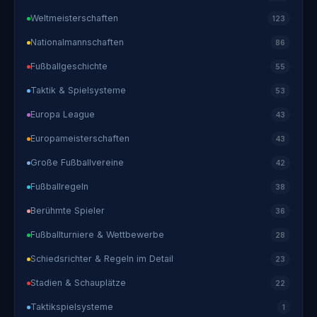
Weltmeisterschaften
123
Nationalmannschaften
86
Fußballgeschichte
55
Taktik & Spielsysteme
53
Europa League
43
Europameisterschaften
43
Große Fußballvereine
42
Fußballregeln
38
Berühmte Spieler
36
Fußballturniere & Wettbewerbe
28
Schiedsrichter & Regeln im Detail
23
Stadien & Schauplätze
22
Taktikspielsysteme
1