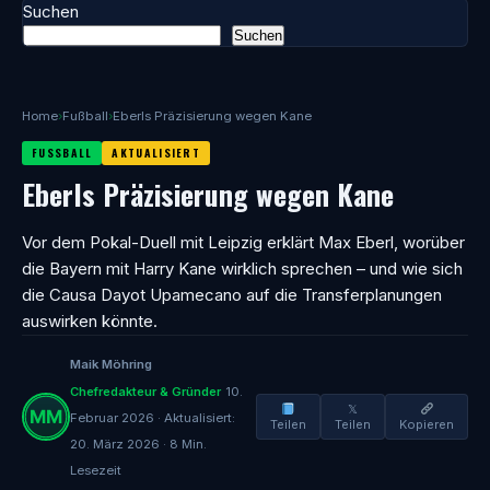
Suchen
Suchen
Home
›
Fußball
›
Eberls Präzisierung wegen Kane
FUSSBALL
AKTUALISIERT
Eberls Präzisierung wegen Kane
Vor dem Pokal-Duell mit Leipzig erklärt Max Eberl, worüber
die Bayern mit Harry Kane wirklich sprechen – und wie sich
die Causa Dayot Upamecano auf die Transferplanungen
auswirken könnte.
Maik Möhring
Chefredakteur & Gründer
10.
𝕏
Februar 2026 · Aktualisiert:
Teilen
Teilen
Kopieren
20. März 2026 · 8 Min.
Lesezeit