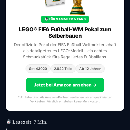
FÜR SAMMLER & FANS
LEGO® FIFA Fußball-WM Pokal zum
Selberbauen
Der offizielle Pokal der FIFA Fußball-Weltmeisterschaft
als detailgetreues LEGO-Modell – ein echtes
Schmuckstück fürs Regal jedes Fußballfans.
Set 43020
2.842 Teile
Ab 12 Jahren
Jetzt bei Amazon ansehen →
* Affiliate-Link. Als Amazon-Partner verdienen wir an qualifizierten
Verkäufen. Für dich entstehen keine Mehrkosten.
Lesezeit:
7 Min.