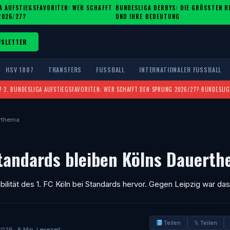
A AUFSTIEGSFAVORITEN: WER SCHAFFT
BUNDESLIGA DERBYS: DIE GRÖSSTEN RIV
·
2026/27?
ND IHRE BEDEUTUNG
WSLETTER
HSV 1887
TRANSFERS
FUSSBALL
INTERNATIONALER FUSSBALL
7
·
2. BUNDESLIGA AUFSTIEGSFAVORITEN: WER SCHAFFT DEN SPRUNG 2026/27?
·
BUNDESLIG
erthema
Standards bleiben Kölns Dauert
lität des 1. FC Köln bei Standards hervor. Gegen Leipzig war das
Teilen
𝕏 Teilen
2026 · 8 Min. Lesezeit