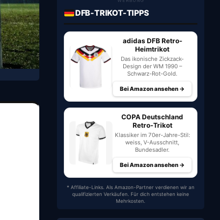
WERBUNG
DFB-TRIKOT-TIPPS
adidas DFB Retro-
Heimtrikot
Das ikonische Zickzack-
Design der WM 1990 –
Schwarz-Rot-Gold.
Bei Amazon ansehen →
COPA Deutschland
Retro-Trikot
Klassiker im 70er-Jahre-Stil:
weiss, V-Ausschnitt,
Bundesadler.
Bei Amazon ansehen →
* Affiliate-Links. Als Amazon-Partner verdienen wir an
qualifizierten Verkäufen. Für dich entstehen keine
Mehrkosten.