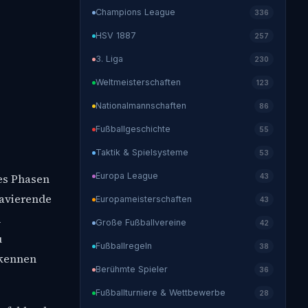
Champions League
336
HSV 1887
257
3. Liga
230
Weltmeisterschaften
123
Nationalmannschaften
86
Fußballgeschichte
55
Taktik & Spielsysteme
53
Europa League
 es Phasen
43
ravierende
Europameisterschaften
43
d
Große Fußballvereine
42
u
Fußballregeln
38
rkennen
Berühmte Spieler
36
Fußballturniere & Wettbewerbe
28