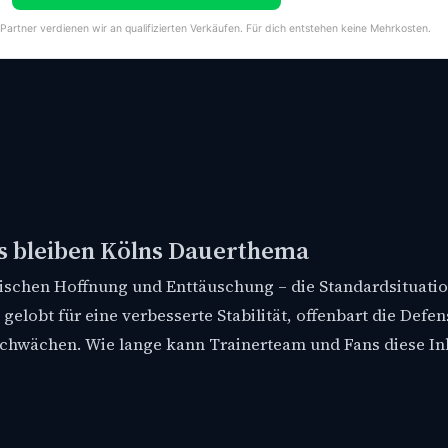
-Partner verdienen wir an qualifizierten Verkäufen. Für dich entstehen keine Mehrkosten.
ds bleiben Kölns Dauerthema
wischen Hoffnung und Enttäuschung – die Standardsituatio
elobt für eine verbesserte Stabilität, offenbart die Defen
 Schwächen. Wie lange kann Trainerteam und Fans diese I