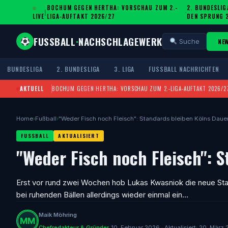
BOCHUM GEGEN HERTHA: VORSCHAU ZUM 2.-
2. BUNDESLIG
|
·
LIVE
LIGA-AUFTAKT 2026/27
DEN SPRUNG 
FUSSBALL
·
NACHSCHLAGEWERK
NE
Suche
BUNDESLIGA
2. BUNDESLIGA
3. LIGA
FUSSBALL NACHRICHTEN
AKTUELL
BOCHUM GEGEN HERTHA: VORSCHAU ZUM 2.-LIGA-AUFTAKT 2026/2
Home
›
Fußball
›
"Weder Fisch noch Fleisch": Standards bleiben Kölns Dau
FUSSBALL
AKTUALISIERT
"Weder Fisch noch Fleisch": 
Erst vor rund zwei Wochen hob Lukas Kwasniok die neue Stabi
bei ruhenden Bällen allerdings wieder einmal ein…
Maik Möhring
Chefredakteur & Gründer
10. Februar 2026 · Aktualisiert: 20. März 