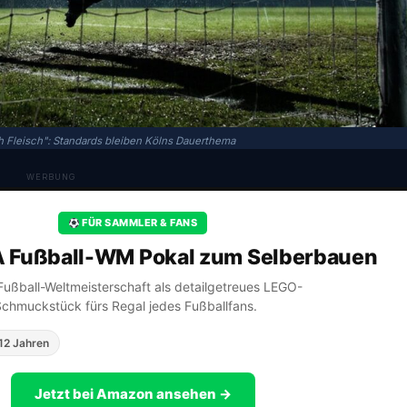
h Fleisch": Standards bleiben Kölns Dauerthema
WERBUNG
FÜR SAMMLER & FANS
A Fußball-WM Pokal zum Selberbauen
A Fußball-Weltmeisterschaft als detailgetreues LEGO-
Schmuckstück fürs Regal jedes Fußballfans.
12 Jahren
Jetzt bei Amazon ansehen →