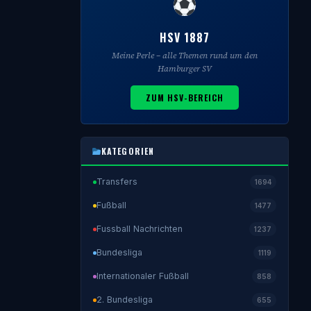
HSV 1887
Meine Perle – alle Themen rund um den
Hamburger SV
ZUM HSV-BEREICH
KATEGORIEN
Transfers
1694
Fußball
1477
Fussball Nachrichten
1237
Bundesliga
1119
Internationaler Fußball
858
2. Bundesliga
655