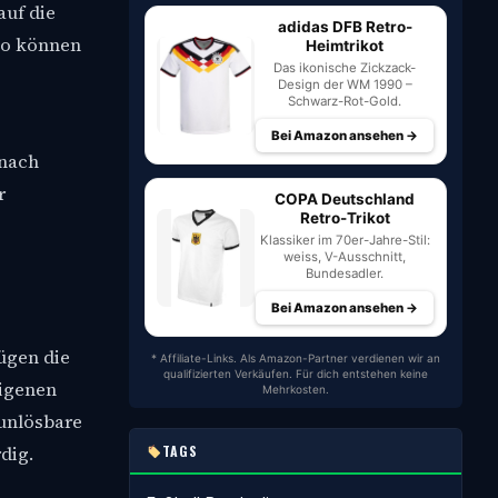
auf die
adidas DFB Retro-
 so können
Heimtrikot
Das ikonische Zickzack-
Design der WM 1990 –
Schwarz-Rot-Gold.
Bei Amazon ansehen →
 nach
r
COPA Deutschland
Retro-Trikot
Klassiker im 70er-Jahre-Stil:
weiss, V-Ausschnitt,
Bundesadler.
Bei Amazon ansehen →
ügen die
* Affiliate-Links. Als Amazon-Partner verdienen wir an
qualifizierten Verkäufen. Für dich entstehen keine
eigenen
Mehrkosten.
 unlösbare
TAGS
dig.