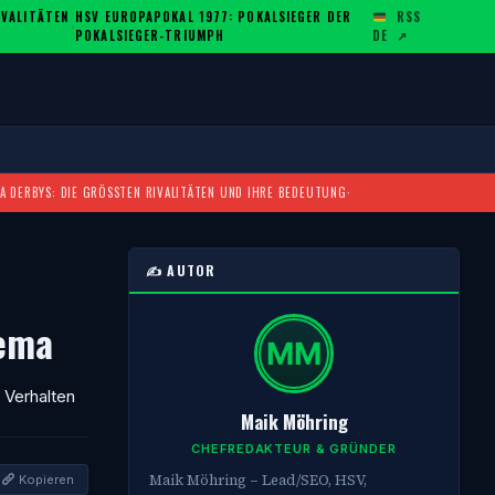
ALITÄTEN U
HSV EUROPAPOKAL 1977: POKALSIEGER DER
RSS
·
POKALSIEGER-TRIUMPH
DE
↗
A DERBYS: DIE GRÖSSTEN RIVALITÄTEN UND IHRE BEDEUTUNG
·
✍️ AUTOR
hema
 Verhalten
Maik Möhring
CHEFREDAKTEUR & GRÜNDER
Maik Möhring – Lead/SEO, HSV,
Kopieren