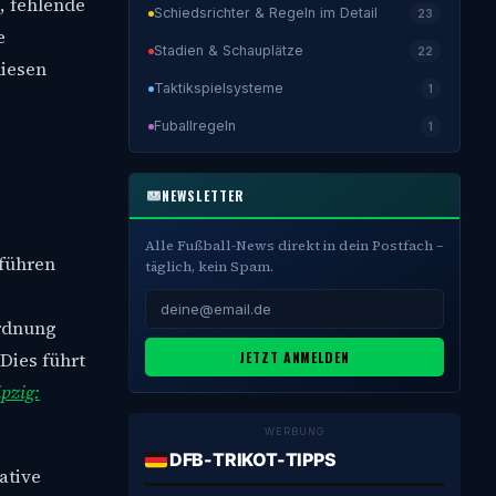
, fehlende
Schiedsrichter & Regeln im Detail
23
e
Stadien & Schauplätze
22
diesen
Taktikspielsysteme
1
Fuballregeln
1
NEWSLETTER
Alle Fußball-News direkt in dein Postfach –
 führen
täglich, kein Spam.
ordnung
JETZT ANMELDEN
Dies führt
pzig:
WERBUNG
DFB-TRIKOT-TIPPS
ative