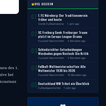
VIEL GELESEN
01
1. FC Nürnberg: Der Traditionsverein
früher und heute
Große Fußballvereine
· 1 Jahr ago
02
SC Freiburg Genk: Freiburger Traum
platzt im Europa-League-Drama
Fussball Nachrichten
· 5 Monaten ago
03
Schiedsrichter-Entscheidungen
Wiesbaden gegen Rostock: Die Kritik
Fussball Nachrichten
· 5 Monaten ago
04
Fußball-Weltmeisterschaften: Alle
nen des 1.
Weltmeister 1930 bis 2026
sive bei
Fussball Nachrichten
· 10 Monaten ago
nkonstanz
05
Deutschland WM Trikot ein Überblick
Fußballgeschichte
· 1 Jahr ago