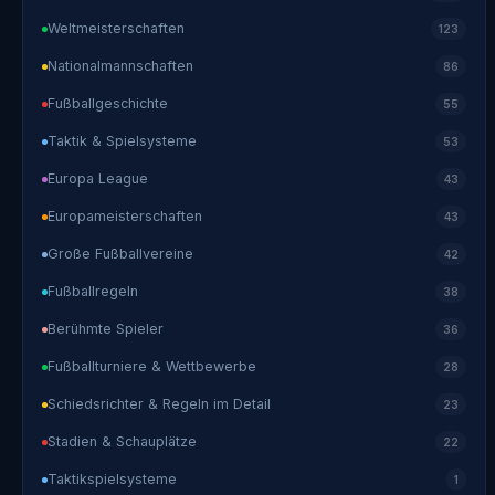
Weltmeisterschaften
123
Nationalmannschaften
86
Fußballgeschichte
55
Taktik & Spielsysteme
53
Europa League
43
Europameisterschaften
43
Große Fußballvereine
42
Fußballregeln
38
Berühmte Spieler
36
Fußballturniere & Wettbewerbe
28
Schiedsrichter & Regeln im Detail
23
Stadien & Schauplätze
22
Taktikspielsysteme
1