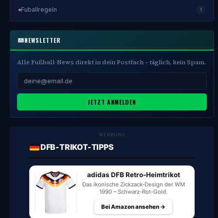
Fuballregeln
1
NEWSLETTER
Alle Fußball-News direkt in dein Postfach – täglich, kein Spam.
JETZT ANMELDEN
WERBUNG
DFB-TRIKOT-TIPPS
adidas DFB Retro-Heimtrikot
Das ikonische Zickzack-Design der WM
1990 – Schwarz-Rot-Gold.
Bei Amazon ansehen →