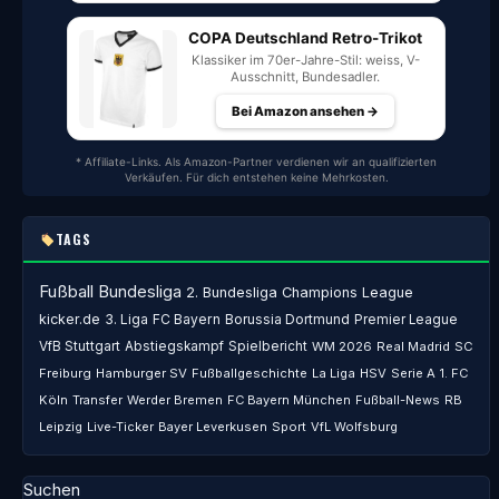
COPA Deutschland Retro-Trikot
Klassiker im 70er-Jahre-Stil: weiss, V-
Ausschnitt, Bundesadler.
Bei Amazon ansehen →
* Affiliate-Links. Als Amazon-Partner verdienen wir an qualifizierten
Verkäufen. Für dich entstehen keine Mehrkosten.
TAGS
Fußball
Bundesliga
2. Bundesliga
Champions League
kicker.de
3. Liga
FC Bayern
Borussia Dortmund
Premier League
VfB Stuttgart
Abstiegskampf
Spielbericht
WM 2026
Real Madrid
SC
Freiburg
Hamburger SV
Fußballgeschichte
La Liga
HSV
Serie A
1. FC
Köln
Transfer
Werder Bremen
FC Bayern München
Fußball-News
RB
Leipzig
Live-Ticker
Bayer Leverkusen
Sport
VfL Wolfsburg
Suchen