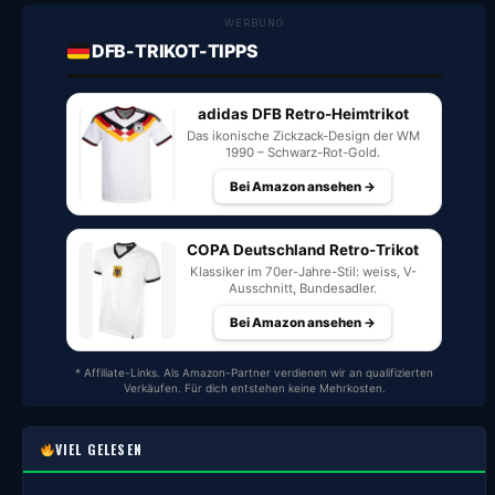
WERBUNG
DFB-TRIKOT-TIPPS
adidas DFB Retro-Heimtrikot
Das ikonische Zickzack-Design der WM
1990 – Schwarz-Rot-Gold.
Bei Amazon ansehen →
COPA Deutschland Retro-Trikot
Klassiker im 70er-Jahre-Stil: weiss, V-
Ausschnitt, Bundesadler.
Bei Amazon ansehen →
* Affiliate-Links. Als Amazon-Partner verdienen wir an qualifizierten
Verkäufen. Für dich entstehen keine Mehrkosten.
VIEL GELESEN