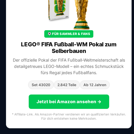
FÜR SAMMLER & FANS
LEGO® FIFA Fußball-WM Pokal zum
Selberbauen
Der offizielle Pokal der FIFA Fußball-Weltmeisterschaft als
detailgetreues LEGO-Modell – ein echtes Schmuckstück
fürs Regal jedes Fußballfans.
Set 43020
2.842 Teile
Ab 12 Jahren
Jetzt bei Amazon ansehen →
* Affiliate-Link. Als Amazon-Partner verdienen wir an qualifizierten Verkäufen.
Für dich entstehen keine Mehrkosten.