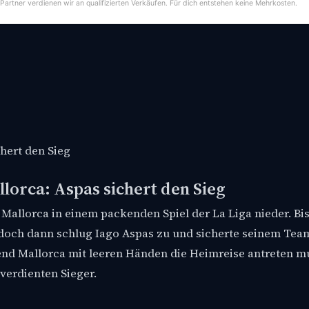
-Partner verdienen wir an qualifizierten Verkäufen. Für dich entstehen keine Mehrkosten.
hert den Sieg
llorca: Aspas sichert den Sieg
 Mallorca in einem packenden Spiel der La Liga nieder. Bis
, doch dann schlug Iago Aspas zu und sicherte seinem Tea
end Mallorca mit leeren Händen die Heimreise antreten mu
verdienten Sieger.