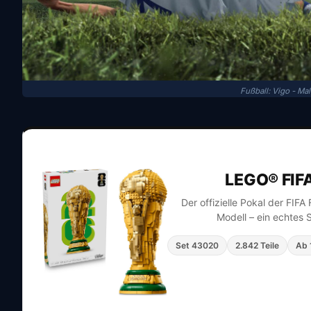
Fußball: Vigo - Ma
LEGO® FIF
Der offizielle Pokal der FIF
Modell – ein echtes 
Set 43020
2.842 Teile
Ab 