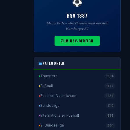
HSV 1887
Meine Perle – alle Themen rund um den
Hamburger SV
ZUM HSV-BEREICH
KATEGORIEN
Transfers
1694
Fußball
1477
Fussball Nachrichten
1237
Bundesliga
1119
Internationaler Fußball
858
2. Bundesliga
654