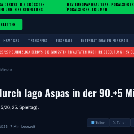
A DERBYS: DIE GRÖSSTEN R
HSV EUROPAPOKAL 1977: POKALSIEGER
·
EN UND IHRE BEDEUTUNG
POKALSIEGER-TRIUMPH
WSLETTER
HSV 1887
TRANSFERS
FUSSBALL
INTERNATIONALER FUSSBALL
026/27?
·
BUNDESLIGA DERBYS: DIE GRÖSSTEN RIVALITÄTEN UND IHRE BEDEUTUNG
·
HSV E
 Minute
durch Iago Aspas in der 90.+5 M
/26, 25. Spieltag).
Teilen
𝕏 Teilen
2026 · 7 Min. Lesezeit