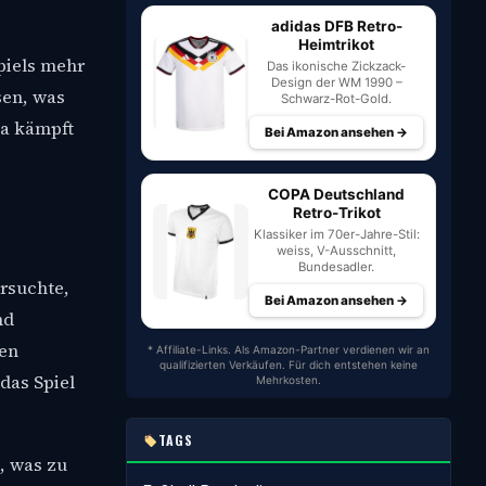
adidas DFB Retro-
Heimtrikot
Spiels mehr
Das ikonische Zickzack-
Design der WM 1990 –
sen, was
Schwarz-Rot-Gold.
ta kämpft
Bei Amazon ansehen →
COPA Deutschland
Retro-Trikot
Klassiker im 70er-Jahre-Stil:
weiss, V-Ausschnitt,
Bundesadler.
ersuchte,
Bei Amazon ansehen →
nd
hen
* Affiliate-Links. Als Amazon-Partner verdienen wir an
qualifizierten Verkäufen. Für dich entstehen keine
das Spiel
Mehrkosten.
TAGS
, was zu