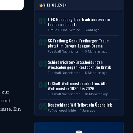
VIEL GELESEN
01
1. FC Nürnberg: Der Traditionsverein
früher und heute
Große Fußballvereine
· 1 Jahr ago
02
SC Freiburg Genk: Freiburger Traum
platzt im Europa-League-Drama
Fussball Nachrichten
· 5 Monaten ago
03
Schiedsrichter-Entscheidungen
Wiesbaden gegen Rostock: Die Kritik
Fussball Nachrichten
· 5 Monaten ago
04
Fußball-Weltmeisterschaften: Alle
Weltmeister 1930 bis 2026
 zur
Fussball Nachrichten
· 10 Monaten ago
m mit
05
Deutschland WM Trikot ein Überblick
sste. Ein
Fußballgeschichte
· 1 Jahr ago