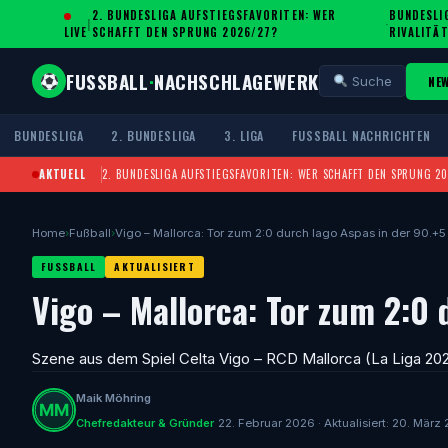
2. BUNDESLIGA AUFSTIEGSFAVORITEN: WER
BUNDESLIG
|
·
LIVE
SCHAFFT DEN SPRUNG 2026/27?
IVALITÄT
FUSSBALL
·
NACHSCHLAGEWERK
NE
Suche
BUNDESLIGA
2. BUNDESLIGA
3. LIGA
FUSSBALL NACHRICHTEN
AKTUELL
2. BUNDESLIGA AUFSTIEGSFAVORITEN: WER SCHAFFT DEN SPRUNG 2
Home
›
Fußball
›
Vigo – Mallorca: Tor zum 2:0 durch Iago Aspas in der 90.+5
FUSSBALL
AKTUALISIERT
Vigo – Mallorca: Tor zum 2:0 
Szene aus dem Spiel Celta Vigo – RCD Mallorca (La Liga 2025
Maik Möhring
Chefredakteur & Gründer
22. Februar 2026 · Aktualisiert: 20. März 