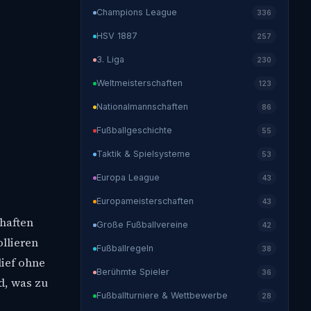
Champions League
336
HSV 1887
257
3. Liga
230
Weltmeisterschaften
123
Nationalmannschaften
86
Fußballgeschichte
55
Taktik & Spielsysteme
53
Europa League
43
Europameisterschaften
43
haften
Große Fußballvereine
42
ollieren
Fußballregeln
38
lief ohne
Berühmte Spieler
36
d, was zu
Fußballturniere & Wettbewerbe
28