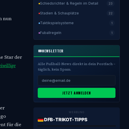
Schiedsrichter & Regeln im Detail
23
Stadien & Schauplätze
22
m nun
Taktikspielsysteme
1
Fuballregeln
1
NEWSLETTER
e Star der
Alle Fußball-News direkt in dein Postfach –
iwillige
täglich, kein Spam.
JETZT ANMELDEN
der
WERBUNG
igo
DFB-TRIKOT-TIPPS
nt für die