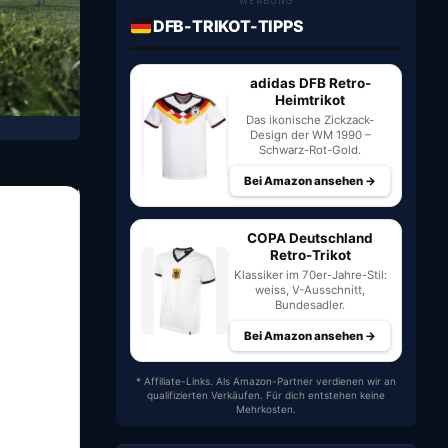
WERBUNG
DFB-TRIKOT-TIPPS
adidas DFB Retro-
Heimtrikot
Das ikonische Zickzack-
Design der WM 1990 –
Schwarz-Rot-Gold.
Bei Amazon ansehen →
COPA Deutschland
Retro-Trikot
Klassiker im 70er-Jahre-Stil:
weiss, V-Ausschnitt,
Bundesadler.
Bei Amazon ansehen →
* Affiliate-Links. Als Amazon-Partner verdienen wir an
qualifizierten Verkäufen. Für dich entstehen keine
Mehrkosten.