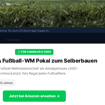
llorca: Tor zum 2:0 durch Iago Aspas in…
WERBUNG
FÜR SAMMLER & FANS
A Fußball-WM Pokal zum Selberbauen
A Fußball-Weltmeisterschaft als detailgetreues LEGO-
Schmuckstück fürs Regal jedes Fußballfans.
12 Jahren
Jetzt bei Amazon ansehen →