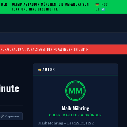
 DER
OLYMPIASTADION MÜNCHEN: DIE WM-ARENA VON
RSS
·
1974 UND IHRE GESCHICHTE
DE
UROPAPOKAL 1977: POKALSIEGER DER POKALSIEGER-TRIUMPH
·
AUTOR
inute
Maik Möhring
CHEFREDAKTEUR & GRÜNDER
Kopieren
Maik Möhring – Lead/SEO, HSV,