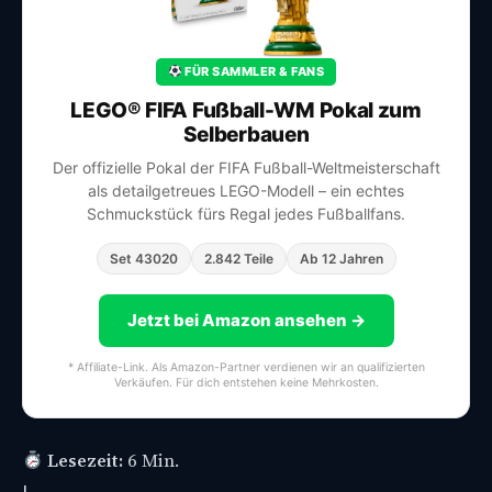
FÜR SAMMLER & FANS
LEGO® FIFA Fußball-WM Pokal zum
Selberbauen
Der offizielle Pokal der FIFA Fußball-Weltmeisterschaft
als detailgetreues LEGO-Modell – ein echtes
Schmuckstück fürs Regal jedes Fußballfans.
Set 43020
2.842 Teile
Ab 12 Jahren
Jetzt bei Amazon ansehen →
* Affiliate-Link. Als Amazon-Partner verdienen wir an qualifizierten
Verkäufen. Für dich entstehen keine Mehrkosten.
Lesezeit:
6 Min.