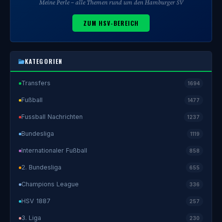
Meine Perle – alle Themen rund um den Hamburger SV
ZUM HSV-BEREICH
KATEGORIEN
Transfers
1694
Fußball
1477
Fussball Nachrichten
1237
Bundesliga
1119
Internationaler Fußball
858
2. Bundesliga
655
Champions League
336
HSV 1887
257
3. Liga
230