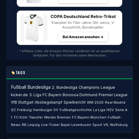
COPA Deutschland Retro-Trikot
Klassiker im 70er-Jahre-Stil: weiss, V-
Ausschnitt, Bundesadler.
Bei Amazon ansehen →
* Affiliate-Links. Als Amazon-Partner verdienen wir an qualifizierten
Verkäufen. Für dich entstehen keine Mehrkosten.
TAGS
Fußball
Bundesliga
2. Bundesliga
Champions League
kicker.de
3. Liga
FC Bayern
Borussia Dortmund
Premier League
VfB Stuttgart
Abstiegskampf
Spielbericht
WM 2026
Real Madrid
SC Freiburg
Hamburger SV
Fußballgeschichte
La Liga
HSV
Serie A
1. FC Köln
Transfer
Werder Bremen
FC Bayern München
Fußball-
News
RB Leipzig
Live-Ticker
Bayer Leverkusen
Sport
VfL Wolfsburg