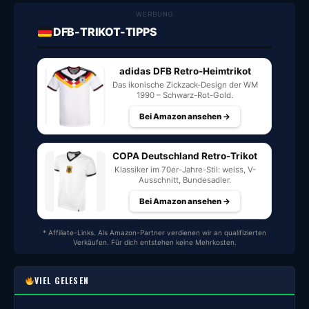
WERBUNG
DFB-TRIKOT-TIPPS
adidas DFB Retro-Heimtrikot
Das ikonische Zickzack-Design der WM
1990 – Schwarz-Rot-Gold.
Bei Amazon ansehen →
COPA Deutschland Retro-Trikot
Klassiker im 70er-Jahre-Stil: weiss, V-
Ausschnitt, Bundesadler.
Bei Amazon ansehen →
* Affiliate-Links. Als Amazon-Partner verdienen wir an qualifizierten
Verkäufen. Für dich entstehen keine Mehrkosten.
VIEL GELESEN