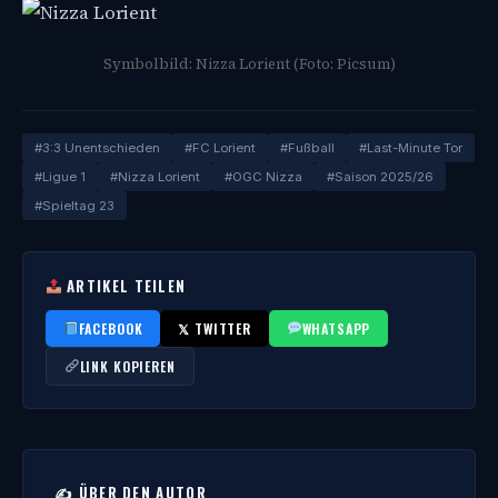
Symbolbild: Nizza Lorient (Foto: Picsum)
#3:3 Unentschieden
#FC Lorient
#Fußball
#Last-Minute Tor
#Ligue 1
#Nizza Lorient
#OGC Nizza
#Saison 2025/26
#Spieltag 23
ARTIKEL TEILEN
FACEBOOK
𝕏 TWITTER
WHATSAPP
LINK KOPIEREN
✍️ ÜBER DEN AUTOR