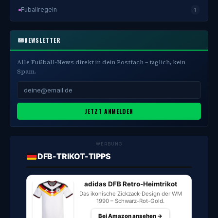
Fuballregeln
1
NEWSLETTER
Alle Fußball-News direkt in dein Postfach – täglich, kein
Spam.
JETZT ANMELDEN
WERBUNG
DFB-TRIKOT-TIPPS
adidas DFB Retro-Heimtrikot
Das ikonische Zickzack-Design der WM
1990 – Schwarz-Rot-Gold.
Bei Amazon ansehen →