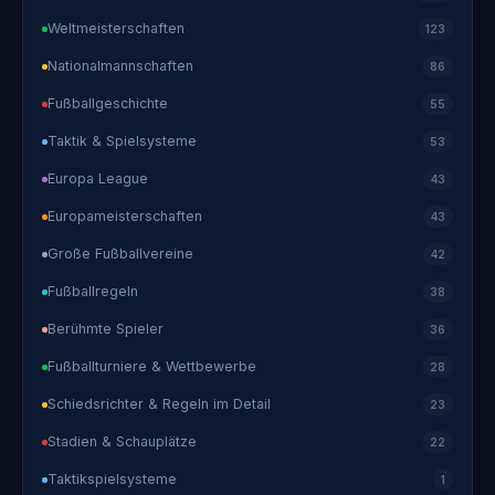
Weltmeisterschaften
123
Nationalmannschaften
86
Fußballgeschichte
55
Taktik & Spielsysteme
53
Europa League
43
Europameisterschaften
43
Große Fußballvereine
42
Fußballregeln
38
Berühmte Spieler
36
Fußballturniere & Wettbewerbe
28
Schiedsrichter & Regeln im Detail
23
Stadien & Schauplätze
22
Taktikspielsysteme
1