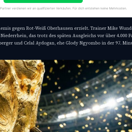
-Partner verdienen wir an qualifizierten Verkäufen. Für dich entstehen keine Mehrkosten.
-Remis gegen Rot-Weiß Oberhausen erzielt. Trainer Mike Wund
Niederrhein, das trotz des späten Ausgleichs vor über 4.000 F
hberger und Celal Aydogan, ehe Glody Ngyombo in der 97. Min