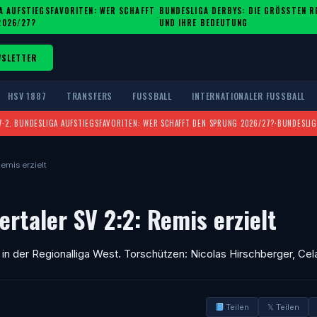
A AUFSTIEGSFAVORITEN: WER SCHAFFT
BUNDESLIGA DERBYS: DIE GRÖSSTEN RIV
·
2026/27?
ND IHRE BEDEUTUNG
WSLETTER
HSV 1887
TRANSFERS
FUSSBALL
INTERNATIONALER FUSSBALL
7
·
2. BUNDESLIGA AUFSTIEGSFAVORITEN: WER SCHAFFT DEN SPRUNG 2026/27?
·
BUNDESLIG
emis erzielt
taler SV 2:2: Remis erzielt
in der Regionalliga West. Torschützen: Nicolas Hirschberger, Cel
Teilen
𝕏 Teilen