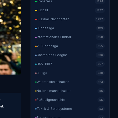
Transfers
1694
Fußball
1477
Fussball Nachrichten
1237
Bundesliga
1119
Internationaler Fußball
858
2. Bundesliga
655
Champions League
336
HSV 1887
257
3. Liga
230
Weltmeisterschaften
123
Nationalmannschaften
86
e
Fußballgeschichte
55
it.
Taktik & Spielsysteme
53
Europa League
43