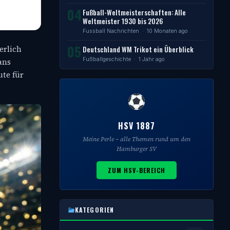
04
Fußball-Weltmeisterschaften: Alle
Weltmeister 1930 bis 2026
Fussball Nachrichten
· 10 Monaten ago
05
erlich
Deutschland WM Trikot ein Überblick
Fußballgeschichte
· 1 Jahr ago
ans
ute für
HSV 1887
Meine Perle – alle Themen rund um den
Hamburger SV
ZUM HSV-BEREICH
KATEGORIEN