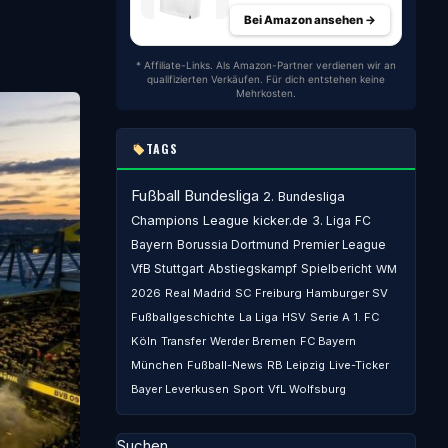
Bei Amazon ansehen →
* Affiliate-Links. Als Amazon-Partner verdienen wir an
qualifizierten Verkäufen. Für dich entstehen keine
Mehrkosten.
TAGS
Fußball
Bundesliga
2. Bundesliga
Champions League
kicker.de
3. Liga
FC
Bayern
Borussia Dortmund
Premier League
VfB Stuttgart
Abstiegskampf
Spielbericht
WM
2026
Real Madrid
SC Freiburg
Hamburger SV
Fußballgeschichte
La Liga
HSV
Serie A
1. FC
Köln
Transfer
Werder Bremen
FC Bayern
München
Fußball-News
RB Leipzig
Live-Ticker
Bayer Leverkusen
Sport
VfL Wolfsburg
Suchen