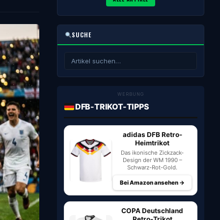
SUCHE
WERBUNG
DFB-TRIKOT-TIPPS
adidas DFB Retro-
Heimtrikot
Das ikonische Zickzack-
Design der WM 1990 –
Schwarz-Rot-Gold.
Bei Amazon ansehen →
COPA Deutschland
Retro-Trikot