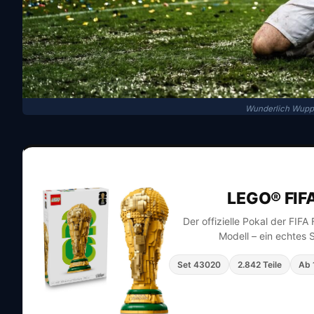
Wunderlich Wuppe
LEGO® FIF
Der offizielle Pokal der FIF
Modell – ein echtes 
Set 43020
2.842 Teile
Ab 