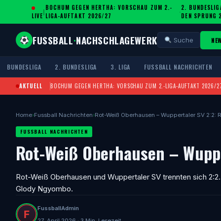
BOCHUM GEGEN HERTHA: VORSCHAU ZUM 2.-
2. BUNDESLIG
|
·
LIVE
LIGA-AUFTAKT 2026/27
DEN SPRUNG 
FUSSBALL
·
NACHSCHLAGEWERK
NE
Suche
BUNDESLIGA
2. BUNDESLIGA
3. LIGA
FUSSBALL NACHRICHTEN
AKTUELL
BOCHUM GEGEN HERTHA: VORSCHAU ZUM 2.-LIGA-AUFTAKT 2026/2
Home
›
Fussball Nachrichten
›
Rot-Weiß Oberhausen – Wuppertaler SV 2:2: R
FUSSBALL NACHRICHTEN
Rot-Weiß Oberhausen – Wupper
Rot-Weiß Oberhausen und Wuppertaler SV trennten sich 2:2. 
Glody Ngyombo.
FussballAdmin
27. April 2026 · 3 Min. Lesezeit