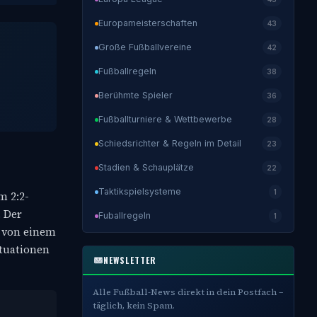
Europameisterschaften
43
Große Fußballvereine
42
Fußballregeln
38
Berühmte Spieler
36
Fußballturniere & Wettbewerbe
28
Schiedsrichter & Regeln im Detail
23
Stadien & Schauplätze
22
Taktikspielsysteme
1
m 2:2-
. Der
Fuballregeln
1
h von einem
ituationen
NEWSLETTER
Alle Fußball-News direkt in dein Postfach –
täglich, kein Spam.