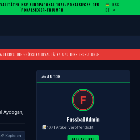
ALITÄTEN U
HSV EUROPAPOKAL 1977: POKALSIEGER DER
RSS
·
POKALSIEGER-TRIUMPH
DE
↗
A DERBYS: DIE GRÖSSTEN RIVALITÄTEN UND IHRE BEDEUTUNG
·
✍️ AUTOR
al Aydogan,
FussballAdmin
1671 Artikel veröffentlicht
Kopieren
ALLE ARTIKEL