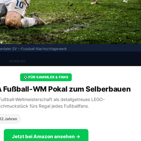
rtaler SV – Fussball Nachschlagewerk
WERBUNG
FÜR SAMMLER & FANS
A Fußball-WM Pokal zum Selberbauen
A Fußball-Weltmeisterschaft als detailgetreues LEGO-
Schmuckstück fürs Regal jedes Fußballfans.
12 Jahren
Jetzt bei Amazon ansehen →