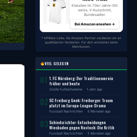
Klassiker im 70er-Jahre-Stil:
weiss, V-Ausschnitt,
Bundesadler.
Bei Amazon ansehen →
* Affiliate-Links. Als Amazon-Partner verdienen wir an
qualifizierten Verkäufen. Für dich entstehen keine
Mehrkosten.
VIEL GELESEN
01
1. FC Nürnberg: Der Traditionsverein
früher und heute
Große Fußballvereine
· 1 Jahr ago
02
SC Freiburg Genk: Freiburger Traum
platzt im Europa-League-Drama
Fussball Nachrichten
· 5 Monaten ago
03
Schiedsrichter-Entscheidungen
Wiesbaden gegen Rostock: Die Kritik
Fussball Nachrichten
· 5 Monaten ago