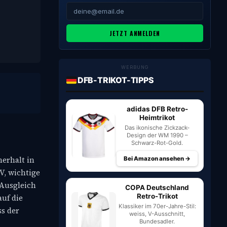
JETZT ANMELDEN
WERBUNG
DFB-TRIKOT-TIPPS
adidas DFB Retro-
Heimtrikot
Das ikonische Zickzack-
Design der WM 1990 –
Schwarz-Rot-Gold.
erhalt in
Bei Amazon ansehen →
V, wichtige
 Ausgleich
COPA Deutschland
Retro-Trikot
uf die
Klassiker im 70er-Jahre-Stil:
ss der
weiss, V-Ausschnitt,
Bundesadler.