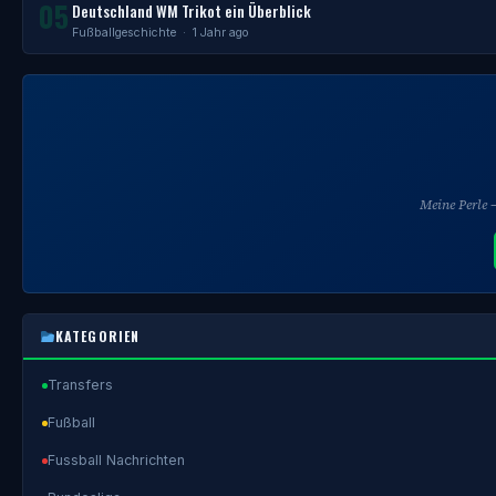
05
Deutschland WM Trikot ein Überblick
Fußballgeschichte
· 1 Jahr ago
Meine Perle
KATEGORIEN
Transfers
Fußball
Fussball Nachrichten