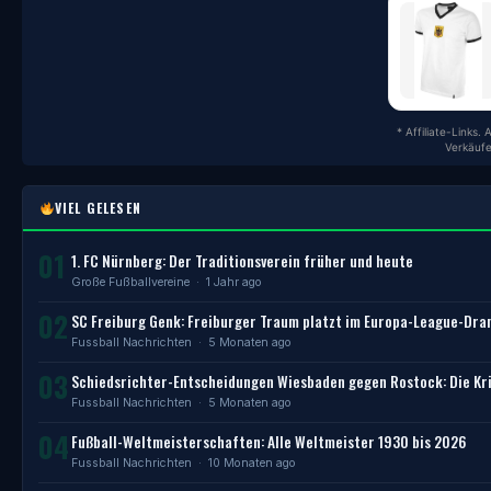
* Affiliate-Links.
Verkäufe
VIEL GELESEN
01
1. FC Nürnberg: Der Traditionsverein früher und heute
Große Fußballvereine
· 1 Jahr ago
02
SC Freiburg Genk: Freiburger Traum platzt im Europa-League-Dr
Fussball Nachrichten
· 5 Monaten ago
03
Schiedsrichter-Entscheidungen Wiesbaden gegen Rostock: Die Kri
Fussball Nachrichten
· 5 Monaten ago
04
Fußball-Weltmeisterschaften: Alle Weltmeister 1930 bis 2026
Fussball Nachrichten
· 10 Monaten ago