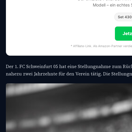
Modell – ein echtes
Set 430
Jet
* Affiliate-Link. Als Amazon-Partner verdi
Der 1. FC Schweinfurt 05 hat eine Stellungnahme zum Rü
nahezu zwei Jahrzehnte für den Verein tätig. Die Stellung