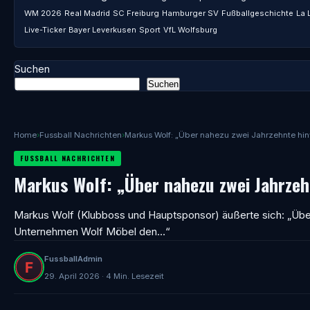
WM 2026
Real Madrid
SC Freiburg
Hamburger SV
Fußballgeschichte
La 
Live-Ticker
Bayer Leverkusen
Sport
VfL Wolfsburg
Suchen
Suchen
Home
›
Fussball Nachrichten
›
Markus Wolf: „Über nahezu zwei Jahrzehnte hi
FUSSBALL NACHRICHTEN
Markus Wolf: „Über nahezu zwei Jahrze
Markus Wolf (Klubboss und Hauptsponsor) äußerte sich: „Üb
Unternehmen Wolf Möbel den…“
FussballAdmin
29. April 2026 · 4 Min. Lesezeit