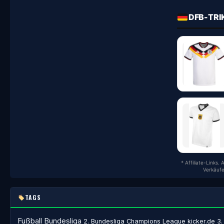
DFB-TRI
* Affiliate-Links.
Verkäufe
TAGS
Fußball
Bundesliga
2. Bundesliga
Champions League
kicker.de
3.