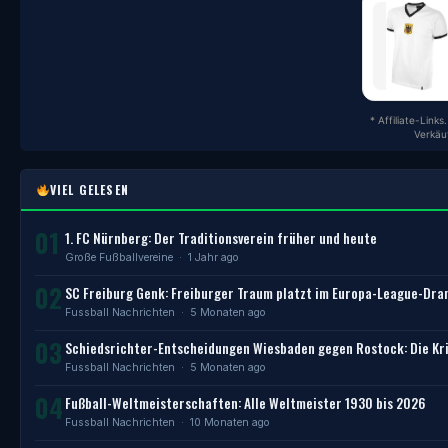
* Affiliate-Link
Verkäu
VIEL GELESEN
01
1. FC Nürnberg: Der Traditionsverein früher und heute
Große Fußballvereine
· 1 Jahr ago
02
SC Freiburg Genk: Freiburger Traum platzt im Europa-League-Dr
Fussball Nachrichten
· 5 Monaten ago
03
Schiedsrichter-Entscheidungen Wiesbaden gegen Rostock: Die Kri
Fussball Nachrichten
· 5 Monaten ago
04
Fußball-Weltmeisterschaften: Alle Weltmeister 1930 bis 2026
Fussball Nachrichten
· 10 Monaten ago