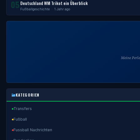
05
Deutschland WM Trikot ein Überblick
Fußballgeschichte
· 1 Jahr ago
Meine Perl
KATEGORIEN
Transfers
Fußball
Fussball Nachrichten