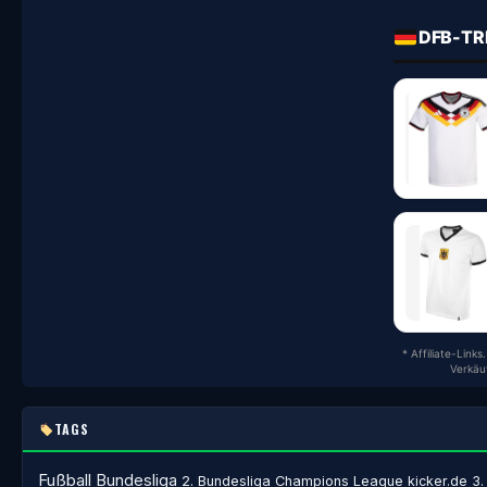
DFB-TR
* Affiliate-Link
Verkäu
TAGS
Fußball
Bundesliga
2. Bundesliga
Champions League
kicker.de
3.