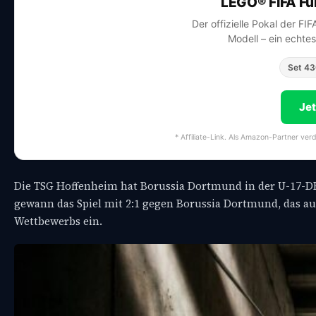
LEGO® FIFA Fu
Der offizielle Pokal der FI
Modell – ein echte
Set 4
Je
* Affiliate-Link. Als Amazon-Partner ver
Die TSG Hoffenheim hat Borussia Dortmund in der U-17-
gewann das Spiel mit 2:1 gegen Borussia Dortmund, das au
Wettbewerbs ein.