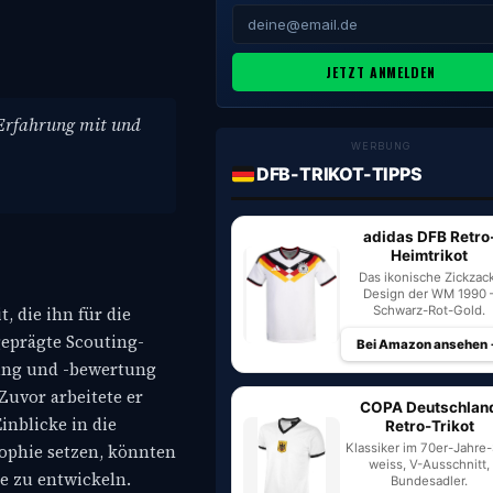
JETZT ANMELDEN
 Erfahrung mit und
WERBUNG
DFB-TRIKOT-TIPPS
adidas DFB Retro
Heimtrikot
Das ikonische Zickzac
Design der WM 1990 
Schwarz-Rot-Gold.
, die ihn für die
geprägte Scouting-
Bei Amazon ansehen
tung und -bewertung
Zuvor arbeitete er
COPA Deutschlan
nblicke in die
Retro-Trikot
Klassiker im 70er-Jahre-S
sophie setzen, könnten
weiss, V-Ausschnitt,
e zu entwickeln.
Bundesadler.