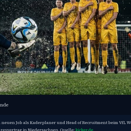
ünde
inen neuen Job als Kaderplaner und Head of Recruitment beim VfL W
resvertrag in Niedersachsen. Quelle:
kicker.de