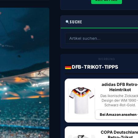
SUCHE
WERBUNG
DFB-TRIKOT-TIPPS
adidas DFB Retro
Heimtrikot
Das ikonische Zickzac
Design der WM 1990 
Schwarz-Rot-Gold.
Bei Amazon ansehen
COPA Deutschlan
Retro-Trikot