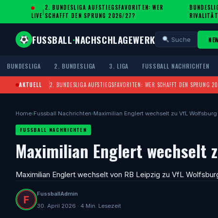
2. BUNDESLIGA AUFSTIEGSFAVORITEN: WER
BUNDESLIG
|
·
LIVE
SCHAFFT DEN SPRUNG 2026/27?
IVALITÄT
FUSSBALL
·
NACHSCHLAGEWERK
NE
Suche
BUNDESLIGA
2. BUNDESLIGA
3. LIGA
FUSSBALL NACHRICHTEN
AKTUELL
2. BUNDESLIGA AUFSTIEGSFAVORITEN: WER SCHAFFT DEN SPRUNG 2
Home
›
Fussball Nachrichten
›
Maximilian Englert wechselt zu VfL Wolfsburg
FUSSBALL NACHRICHTEN
Maximilian Englert wechselt 
Maximilian Englert wechselt von RB Leipzig zu VfL Wolfsbur
FussballAdmin
30. April 2026 · 4 Min. Lesezeit