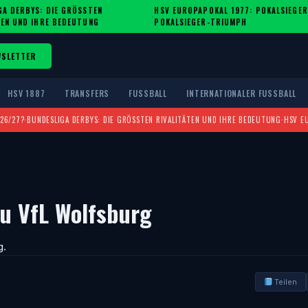
A DERBYS: DIE GRÖSSTEN R
HSV EUROPAPOKAL 1977: POKALSIEGER
·
EN UND IHRE BEDEUTUNG
POKALSIEGER-TRIUMPH
WSLETTER
HSV 1887
TRANSFERS
FUSSBALL
INTERNATIONALER FUSSBALL
026/27?
·
BUNDESLIGA DERBYS: DIE GRÖSSTEN RIVALITÄTEN UND IHRE BEDEUTUNG
·
HSV E
zu VfL Wolfsburg
g.
Teilen