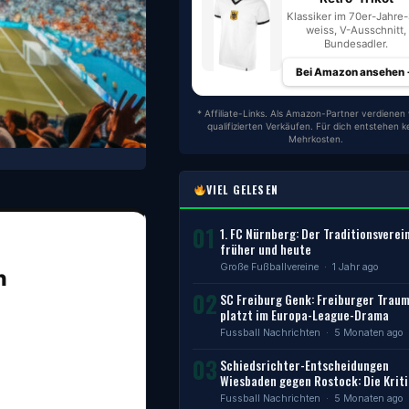
Klassiker im 70er-Jahre-S
weiss, V-Ausschnitt,
Bundesadler.
Bei Amazon ansehen
* Affiliate-Links. Als Amazon-Partner verdienen 
qualifizierten Verkäufen. Für dich entstehen k
Mehrkosten.
VIEL GELESEN
01
1. FC Nürnberg: Der Traditionsverei
früher und heute
Große Fußballvereine
· 1 Jahr ago
n
02
SC Freiburg Genk: Freiburger Trau
platzt im Europa-League-Drama
Fussball Nachrichten
· 5 Monaten ago
03
Schiedsrichter-Entscheidungen
Wiesbaden gegen Rostock: Die Kriti
Fussball Nachrichten
· 5 Monaten ago