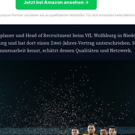
Jetzt bei Amazon ansehen →
s Amazon-Partner verdienen wir an qualifizierten Verkäufen. Für dich entstehen keine Mehrko
aderplaner und Head of Recruitment beim VfL Wolfsburg in Nied
rg und hat dort einen Zwei-Jahres-Vertrag unterschrieben. S
ammenarbeit kennt, schätzt dessen Qualitäten und Netzwerk.