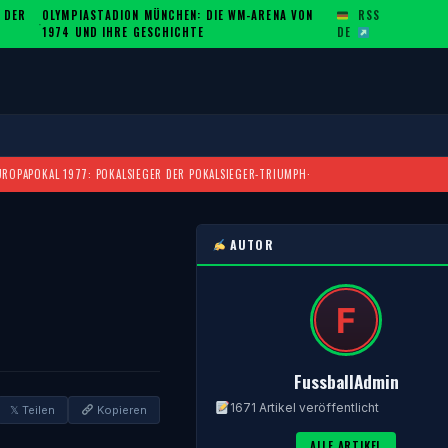
 DER
OLYMPIASTADION MÜNCHEN: DIE WM-ARENA VON
RSS
·
1974 UND IHRE GESCHICHTE
DE
UROPAPOKAL 1977: POKALSIEGER DER POKALSIEGER-TRIUMPH
·
AUTOR
FussballAdmin
1671 Artikel veröffentlicht
𝕏 Teilen
Kopieren
ALLE ARTIKEL