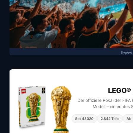
Englert
LEGO® 
Der offizielle Pokal der FIF
Modell – ein echtes 
Set 43020
2.842 Teile
Ab 