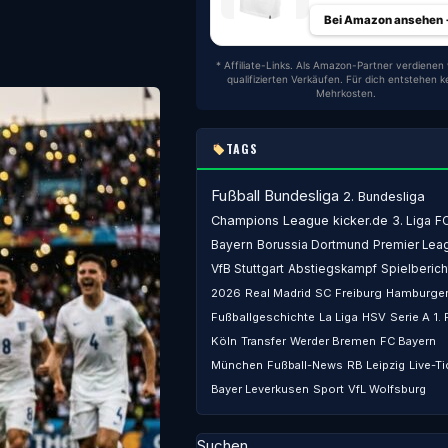
Bei Amazon ansehen
* Affiliate-Links. Als Amazon-Partner verdienen 
qualifizierten Verkäufen. Für dich entstehen k
Mehrkosten.
TAGS
Fußball
Bundesliga
2. Bundesliga
Champions League
kicker.de
3. Liga
F
Bayern
Borussia Dortmund
Premier Lea
VfB Stuttgart
Abstiegskampf
Spielberich
2026
Real Madrid
SC Freiburg
Hamburger
Fußballgeschichte
La Liga
HSV
Serie A
1.
Köln
Transfer
Werder Bremen
FC Bayern
München
Fußball-News
RB Leipzig
Live-Ti
Bayer Leverkusen
Sport
VfL Wolfsburg
Suchen