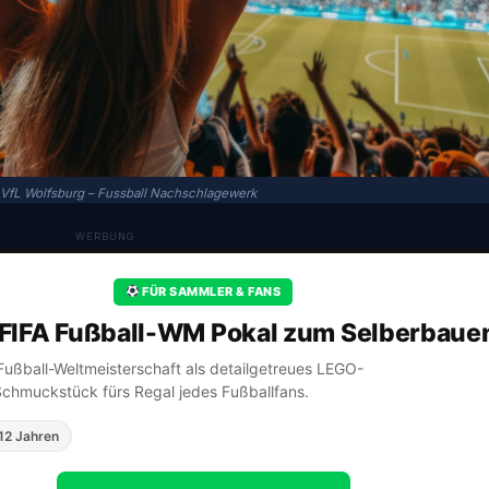
 VfL Wolfsburg – Fussball Nachschlagewerk
WERBUNG
FÜR SAMMLER & FANS
FIFA Fußball-WM Pokal zum Selberbaue
A Fußball-Weltmeisterschaft als detailgetreues LEGO-
Schmuckstück fürs Regal jedes Fußballfans.
12 Jahren