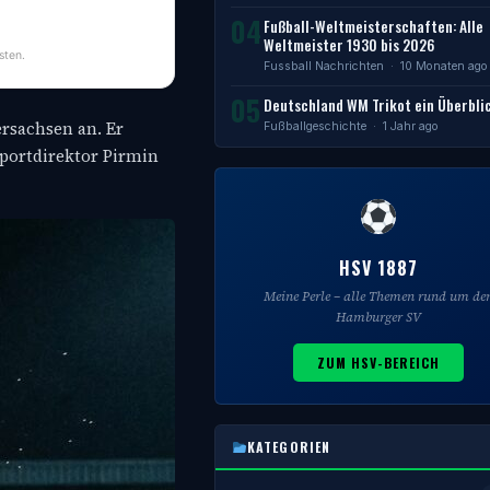
04
Fußball-Weltmeisterschaften: Alle
Weltmeister 1930 bis 2026
sten.
Fussball Nachrichten
· 10 Monaten ago
05
Deutschland WM Trikot ein Überbli
ersachsen an. Er
Fußballgeschichte
· 1 Jahr ago
portdirektor Pirmin
HSV 1887
Meine Perle – alle Themen rund um de
Hamburger SV
ZUM HSV-BEREICH
KATEGORIEN