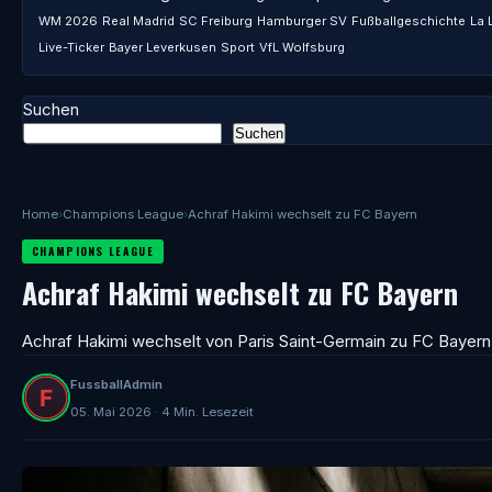
WM 2026
Real Madrid
SC Freiburg
Hamburger SV
Fußballgeschichte
La 
Live-Ticker
Bayer Leverkusen
Sport
VfL Wolfsburg
Suchen
Suchen
Home
›
Champions League
›
Achraf Hakimi wechselt zu FC Bayern
CHAMPIONS LEAGUE
Achraf Hakimi wechselt zu FC Bayern
Achraf Hakimi wechselt von Paris Saint-Germain zu FC Bayern
FussballAdmin
05. Mai 2026 · 4 Min. Lesezeit