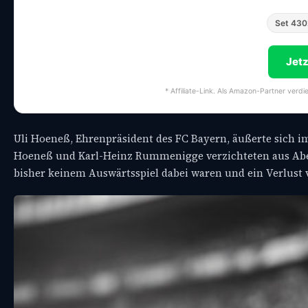
Set 430
Jet
* Affiliate-Link. Als Amazon-Partner verdi
Uli Hoeneß, Ehrenpräsident des FC Bayern, äußerte sich 
Hoeneß und Karl-Heinz Rummenigge verzichteten aus Abergl
bisher keinem Auswärtsspiel dabei waren und ein Verlust 