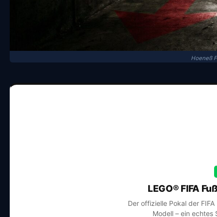
Hoeneß F
LEGO® FIFA Fuß
Der offizielle Pokal der FIF
Modell – ein echtes