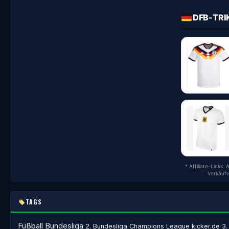
DFB-TRI
* Affiliate-Links.
Verkäufe
TAGS
Fußball
Bundesliga
2. Bundesliga
Champions League
kicker.de
3.