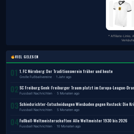
* Affiliate-Links.
Verkäufe
VIEL GELESEN
01
1. FC Nürnberg: Der Traditionsverein früher und heute
Große Fußballvereine
· 1 Jahr ago
02
SC Freiburg Genk: Freiburger Traum platzt im Europa-League-Dr
Fussball Nachrichten
· 5 Monaten ago
03
Schiedsrichter-Entscheidungen Wiesbaden gegen Rostock: Die Kri
Fussball Nachrichten
· 5 Monaten ago
04
Fußball-Weltmeisterschaften: Alle Weltmeister 1930 bis 2026
Fussball Nachrichten
· 10 Monaten ago