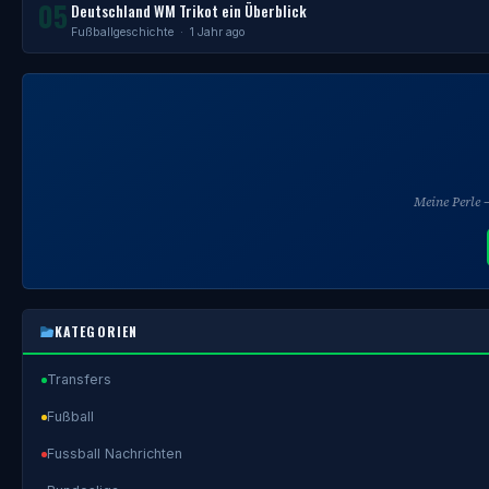
05
Deutschland WM Trikot ein Überblick
Fußballgeschichte
· 1 Jahr ago
Meine Perle
KATEGORIEN
Transfers
Fußball
Fussball Nachrichten