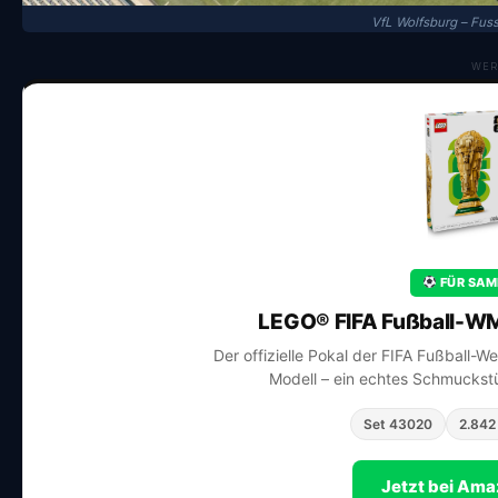
VfL Wolfsburg – Fus
WER
FÜR SAM
LEGO® FIFA Fußball-WM
Der offizielle Pokal der FIFA Fußball-W
Modell – ein echtes Schmuckstü
Set 43020
2.842 
Jetzt bei Am