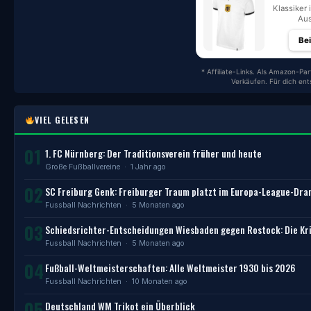
Klassiker 
Aus
Be
* Affiliate-Links. Als Amazon-Par
Verkäufen. Für dich en
VIEL GELESEN
01
1. FC Nürnberg: Der Traditionsverein früher und heute
Große Fußballvereine
· 1 Jahr ago
02
SC Freiburg Genk: Freiburger Traum platzt im Europa-League-Dr
Fussball Nachrichten
· 5 Monaten ago
03
Schiedsrichter-Entscheidungen Wiesbaden gegen Rostock: Die Kri
Fussball Nachrichten
· 5 Monaten ago
04
Fußball-Weltmeisterschaften: Alle Weltmeister 1930 bis 2026
Fussball Nachrichten
· 10 Monaten ago
05
Deutschland WM Trikot ein Überblick