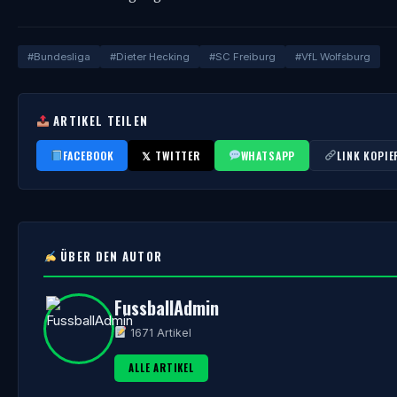
#Bundesliga
#Dieter Hecking
#SC Freiburg
#VfL Wolfsburg
ARTIKEL TEILEN
FACEBOOK
𝕏 TWITTER
WHATSAPP
LINK KOPIE
ÜBER DEN AUTOR
FussballAdmin
1671 Artikel
ALLE ARTIKEL