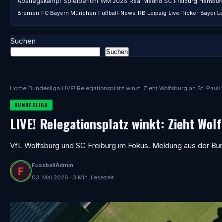
Abstiegskampf
Spielbericht
WM 2026
Real Madrid
SC Freiburg
Hambur
Bremen
FC Bayern München
Fußball-News
RB Leipzig
Live-Ticker
Bayer L
Suchen
Suchen
Home
›
Bundesliga
›
LIVE! Relegationsplatz winkt: Zieht Wolfsburg an St. Pauli
BUNDESLIGA
LIVE! Relegationsplatz winkt: Zieht Wolf
VfL Wolfsburg und SC Freiburg im Fokus. Meldung aus der Bun
FussballAdmin
03. Mai 2026 · 3 Min. Lesezeit