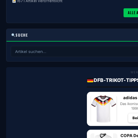
1671 Artikel veröffentlicht
ALLE 
SUCHE
WER
DFB-TRIKOT-TIPP
adidas
Das ikoni
199
Be
COPA De