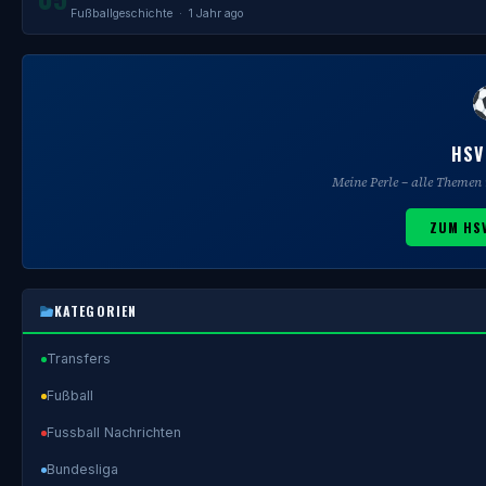
Fußballgeschichte
· 1 Jahr ago
HSV
Meine Perle – alle Theme
ZUM HSV
KATEGORIEN
Transfers
Fußball
Fussball Nachrichten
Bundesliga