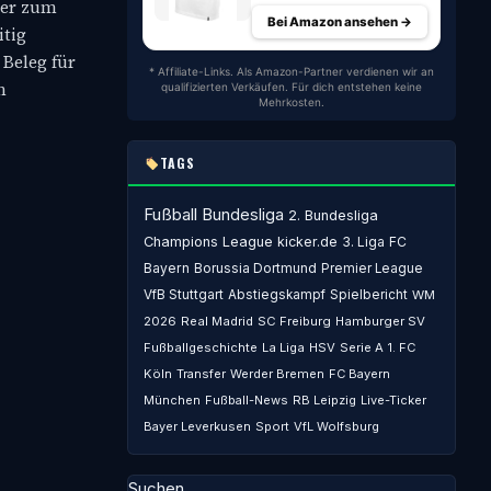
 er zum
Bei Amazon ansehen →
itig
 Beleg für
* Affiliate-Links. Als Amazon-Partner verdienen wir an
n
qualifizierten Verkäufen. Für dich entstehen keine
Mehrkosten.
TAGS
Fußball
Bundesliga
2. Bundesliga
Champions League
kicker.de
3. Liga
FC
Bayern
Borussia Dortmund
Premier League
VfB Stuttgart
Abstiegskampf
Spielbericht
WM
2026
Real Madrid
SC Freiburg
Hamburger SV
Fußballgeschichte
La Liga
HSV
Serie A
1. FC
Köln
Transfer
Werder Bremen
FC Bayern
München
Fußball-News
RB Leipzig
Live-Ticker
Bayer Leverkusen
Sport
VfL Wolfsburg
Suchen