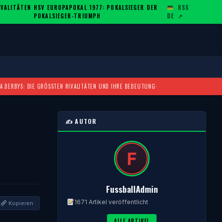
ALITÄTEN U
HSV EUROPAPOKAL 1977: POKALSIEGER DER
RSS
·
POKALSIEGER-TRIUMPH
DE
↗
A DERBYS: DIE GRÖSSTEN RIVALITÄTEN UND IHRE BEDEUTUNG
·
✍️ AUTOR
FussballAdmin
1671 Artikel veröffentlicht
Kopieren
ALLE ARTIKEL