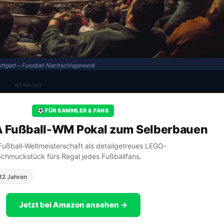
ttgart – Fussball Nachschlagewerk
WERBUNG
FÜR SAMMLER & FANS
A Fußball-WM Pokal zum Selberbauen
A Fußball-Weltmeisterschaft als detailgetreues LEGO-
Schmuckstück fürs Regal jedes Fußballfans.
12 Jahren
Jetzt bei Amazon ansehen →