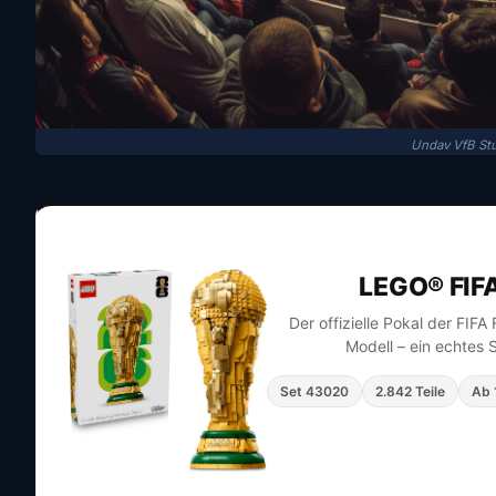
Undav VfB Stu
LEGO® FIF
Der offizielle Pokal der FIF
Modell – ein echtes 
Set 43020
2.842 Teile
Ab 