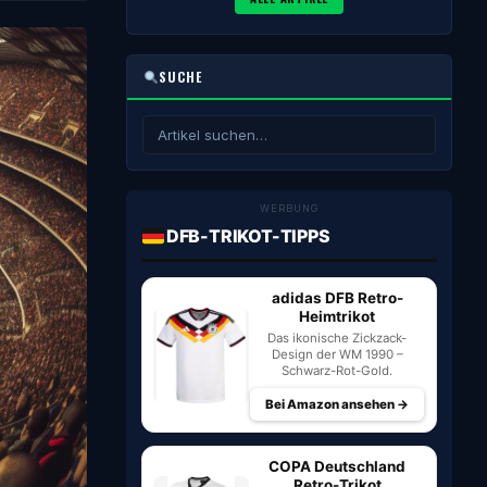
SUCHE
WERBUNG
DFB-TRIKOT-TIPPS
adidas DFB Retro-
Heimtrikot
Das ikonische Zickzack-
Design der WM 1990 –
Schwarz-Rot-Gold.
Bei Amazon ansehen →
COPA Deutschland
Retro-Trikot