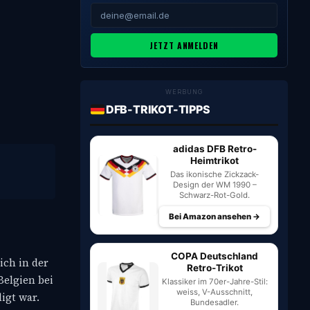
JETZT ANMELDEN
WERBUNG
DFB-TRIKOT-TIPPS
adidas DFB Retro-
Heimtrikot
Das ikonische Zickzack-
Design der WM 1990 –
Schwarz-Rot-Gold.
Bei Amazon ansehen →
COPA Deutschland
ich in der
Retro-Trikot
Belgien bei
Klassiker im 70er-Jahre-Stil:
weiss, V-Ausschnitt,
igt war.
Bundesadler.