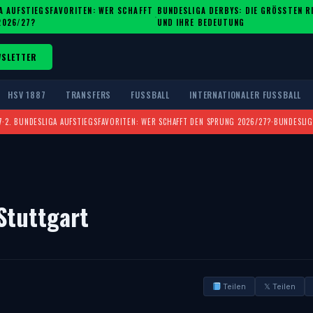
A AUFSTIEGSFAVORITEN: WER SCHAFFT
BUNDESLIGA DERBYS: DIE GRÖSSTEN RIV
·
2026/27?
ND IHRE BEDEUTUNG
WSLETTER
HSV 1887
TRANSFERS
FUSSBALL
INTERNATIONALER FUSSBALL
7
·
2. BUNDESLIGA AUFSTIEGSFAVORITEN: WER SCHAFFT DEN SPRUNG 2026/27?
·
BUNDESLIG
Stuttgart
Teilen
𝕏 Teilen