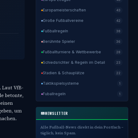
Europameisterschaften
43
Große Fußballvereine
42
Fußballregeln
38
Berühmte Spieler
36
Fußballturniere & Wettbewerbe
28
Schiedsrichter & Regeln im Detail
23
Stadien & Schauplätze
22
Taktikspielsysteme
1
. Laut VfB-
Fuballregeln
e betonte,
1
 einen
 geben, um
NEWSLETTER
machen.
Alle Fußball-News direkt in dein Postfach –
täglich, kein Spam.