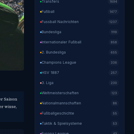
Transfers
1694
Fußball
1477
Fussball Nachrichten
1237
Bundesliga
1119
Internationaler Fußball
858
2. Bundesliga
655
Champions League
336
HSV 1887
257
3. Liga
230
Weltmeisterschaften
123
er Saison
Nationalmannschaften
86
r wisse,
Fußballgeschichte
55
Taktik & Spielsysteme
53
Europa League
43