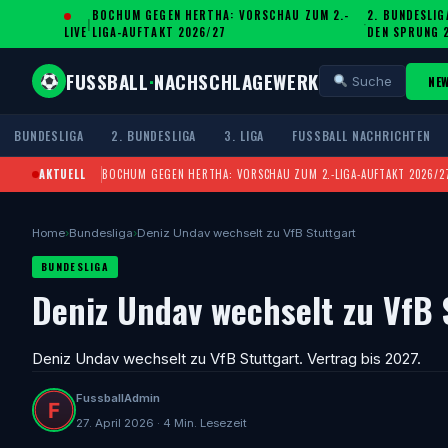
BOCHUM GEGEN HERTHA: VORSCHAU ZUM 2.-
2. BUNDESLIG
|
·
LIVE
LIGA-AUFTAKT 2026/27
DEN SPRUNG 
FUSSBALL
·
NACHSCHLAGEWERK
NE
Suche
BUNDESLIGA
2. BUNDESLIGA
3. LIGA
FUSSBALL NACHRICHTEN
AKTUELL
BOCHUM GEGEN HERTHA: VORSCHAU ZUM 2.-LIGA-AUFTAKT 2026/2
Home
›
Bundesliga
›
Deniz Undav wechselt zu VfB Stuttgart
BUNDESLIGA
Deniz Undav wechselt zu VfB 
Deniz Undav wechselt zu VfB Stuttgart. Vertrag bis 2027.
FussballAdmin
27. April 2026 · 4 Min. Lesezeit