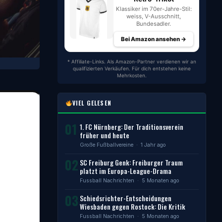
Klassiker im 70er-Jahre-Stil:
weiss, V-Ausschnitt,
Bundesadler.
Bei Amazon ansehen →
* Affiliate-Links. Als Amazon-Partner verdienen wir an
qualifizierten Verkäufen. Für dich entstehen keine
Mehrkosten.
VIEL GELESEN
01
1. FC Nürnberg: Der Traditionsverein
früher und heute
Große Fußballvereine
· 1 Jahr ago
02
SC Freiburg Genk: Freiburger Traum
platzt im Europa-League-Drama
Fussball Nachrichten
· 5 Monaten ago
03
Schiedsrichter-Entscheidungen
Wiesbaden gegen Rostock: Die Kritik
Fussball Nachrichten
· 5 Monaten ago