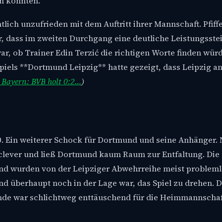
en konnten.
lich unzufrieden mit dem Auftritt ihrer Mannschaft. Pfiff
lar, dass im zweiten Durchgang eine deutliche Leistungsst
ar, ob Trainer Edin Terzić die richtigen Worte finden wür
Spiels **Dortmund Leipzig** hatte gezeigt, dass Leipzig a
t Bayern: BVB holt 0:2…
)
:0. Ein weiterer Schock für Dortmund und seine Anhänger.
te clever und ließ Dortmund kaum Raum zur Entfaltung. Die
d wurden von der Leipziger Abwehrreihe meist problem
d überhaupt noch in der Lage war, das Spiel zu drehen. D
unde war schlichtweg enttäuschend für die Heimmannschaf