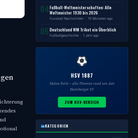
04
Fußball-Weltmeisterschaften: Alle
Weltmeister 1930 bis 2026
Fussball Nachrichten
· 10 Monaten ago
05
Deutschland WM Trikot ein Überblick
Fußballgeschichte
· 1 Jahr ago
HSV 1887
egen
Meine Perle – alle Themen rund um den
Hamburger SV
eichterung
ZUM HSV-BEREICH
ckendes
end
KATEGORIEN
otional