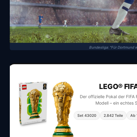
Bundesliga: "Für Dortmund wi
LEGO® FIF
Der offizielle Pokal der FIF
Modell – ein echtes 
Set 43020
2.842 Teile
Ab 