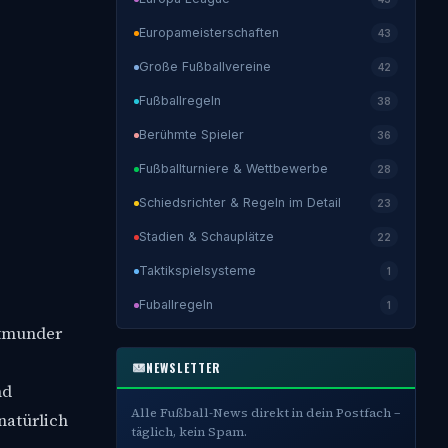
Europameisterschaften
43
Große Fußballvereine
42
Fußballregeln
38
Berühmte Spieler
36
Fußballturniere & Wettbewerbe
28
Schiedsrichter & Regeln im Detail
23
Stadien & Schauplätze
22
Taktikspielsysteme
1
Fuballregeln
1
rtmunder
NEWSLETTER
nd
Alle Fußball-News direkt in dein Postfach –
natürlich
täglich, kein Spam.