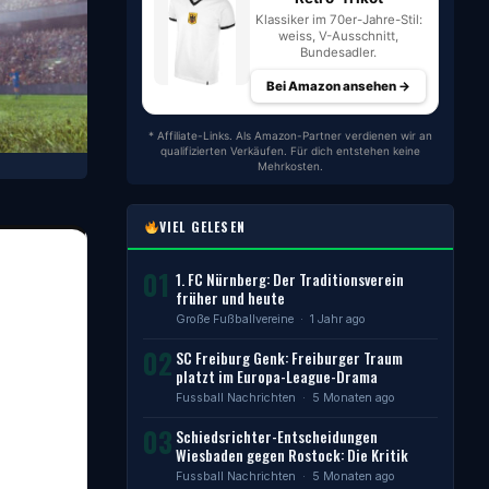
Klassiker im 70er-Jahre-Stil:
weiss, V-Ausschnitt,
Bundesadler.
Bei Amazon ansehen →
* Affiliate-Links. Als Amazon-Partner verdienen wir an
qualifizierten Verkäufen. Für dich entstehen keine
Mehrkosten.
VIEL GELESEN
01
1. FC Nürnberg: Der Traditionsverein
früher und heute
Große Fußballvereine
· 1 Jahr ago
02
SC Freiburg Genk: Freiburger Traum
platzt im Europa-League-Drama
Fussball Nachrichten
· 5 Monaten ago
03
Schiedsrichter-Entscheidungen
Wiesbaden gegen Rostock: Die Kritik
Fussball Nachrichten
· 5 Monaten ago