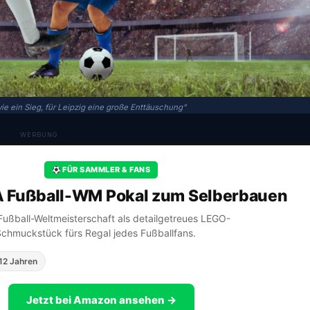
e ein Sieg, für Leipzig eine große Enttäuschung"
WERBUNG
FÜR SAMMLER & FANS
A Fußball-WM Pokal zum Selberbauen
A Fußball-Weltmeisterschaft als detailgetreues LEGO-
Schmuckstück fürs Regal jedes Fußballfans.
12 Jahren
Jetzt bei Amazon ansehen →