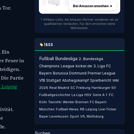
Bei Amazon ansehen →
 Tor.
* Affiliate-Links. Als Amazon-Partner verdienen wir an
qualifizierten Verkäufen. Für dich entstehen keine
Mehrkosten.
TAGS
 Ein
Fußball
Bundesliga
2. Bundesliga
r Feuer in
Champions League
kicker.de
3. Liga
FC
teidigen.
Bayern
Borussia Dortmund
Premier League
Die Partie
VfB Stuttgart
Abstiegskampf
Spielbericht
WM
 Leipzig
2026
Real Madrid
SC Freiburg
Hamburger SV
Fußballgeschichte
La Liga
HSV
Serie A
1. FC
Köln
Transfer
Werder Bremen
FC Bayern
vität.
München
Fußball-News
RB Leipzig
Live-Ticker
Bayer Leverkusen
Sport
VfL Wolfsburg
ie
de.
Suchen