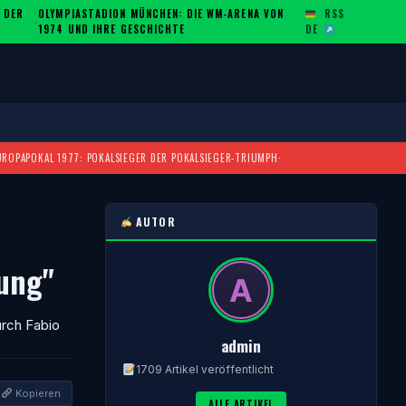
 DER
OLYMPIASTADION MÜNCHEN: DIE WM-ARENA VON
RSS
·
1974 UND IHRE GESCHICHTE
DE
UROPAPOKAL 1977: POKALSIEGER DER POKALSIEGER-TRIUMPH
·
AUTOR
hung"
urch Fabio
admin
1709 Artikel veröffentlicht
Kopieren
ALLE ARTIKEL