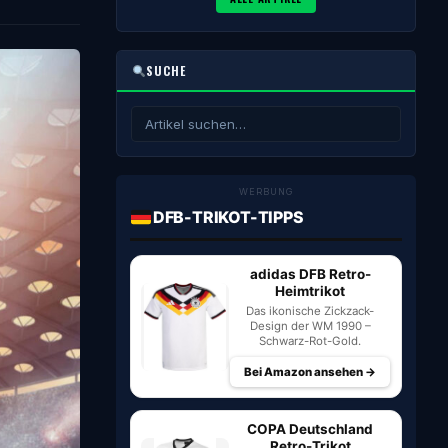
SUCHE
WERBUNG
DFB-TRIKOT-TIPPS
adidas DFB Retro-
Heimtrikot
Das ikonische Zickzack-
Design der WM 1990 –
Schwarz-Rot-Gold.
Bei Amazon ansehen →
COPA Deutschland
Retro-Trikot