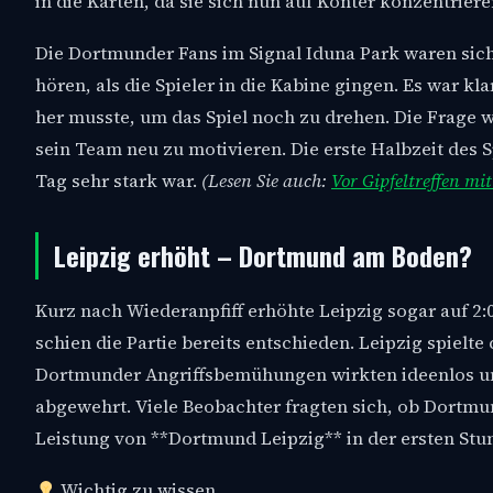
in die Karten, da sie sich nun auf Konter konzentrier
Die Dortmunder Fans im Signal Iduna Park waren sicht
hören, als die Spieler in die Kabine gingen. Es war k
her musste, um das Spiel noch zu drehen. Die Frage w
sein Team neu zu motivieren. Die erste Halbzeit des 
Tag sehr stark war.
(Lesen Sie auch:
Vor Gipfeltreffen mi
Leipzig erhöht – Dortmund am Boden?
Kurz nach Wiederanpfiff erhöhte Leipzig sogar auf 2
schien die Partie bereits entschieden. Leipzig spiel
Dortmunder Angriffsbemühungen wirkten ideenlos un
abgewehrt. Viele Beobachter fragten sich, ob Dortmun
Leistung von **Dortmund Leipzig** in der ersten St
Wichtig zu wissen