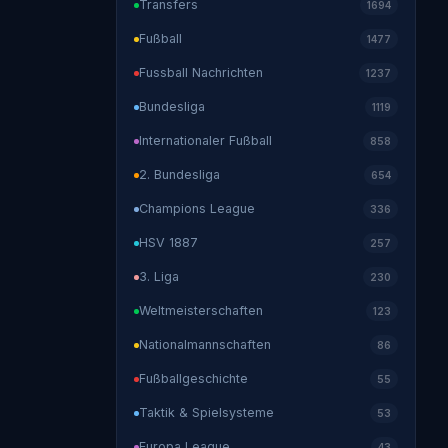
Transfers
1694
Fußball
1477
Fussball Nachrichten
1237
Bundesliga
1119
Internationaler Fußball
858
2. Bundesliga
654
Champions League
336
HSV 1887
257
3. Liga
230
Weltmeisterschaften
123
Nationalmannschaften
86
Fußballgeschichte
55
Taktik & Spielsysteme
53
Europa League
43