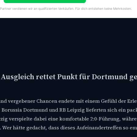
-Partner verdienen wir an qualifizierten Verkäufen. Für dich entstehen keine Mehrkosten.
 Ausgleich rettet Punkt für Dortmund g
nd vergebener Chancen endete mit einem Gefühl der Erl
n. Borussia Dortmund und RB Leipzig lieferten sich ein pa
pzig verspielte dabei eine komfortable 2:0-Führung, währ
 Wer hätte gedacht, dass dieses Aufeinandertreffen so em