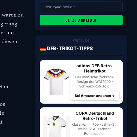
e waren zu
JETZT ANMELDEN
eigerung
de, um
n diesem
WERBUNG
DFB-TRIKOT-TIPPS
adidas DFB Retro-
Heimtrikot
Das ikonische Zickzack-
Design der WM 1990 –
 Nun
Schwarz-Rot-Gold.
Bei Amazon ansehen →
los
ie
COPA Deutschland
Retro-Trikot
t.
Klassiker im 70er-Jahre-Stil:
weiss, V-Ausschnitt,
Bundesadler.