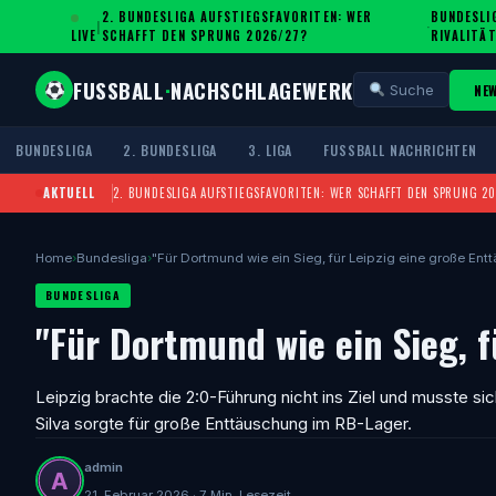
2. BUNDESLIGA AUFSTIEGSFAVORITEN: WER
BUNDESLIG
|
·
LIVE
SCHAFFT DEN SPRUNG 2026/27?
IVALITÄT
FUSSBALL
·
NACHSCHLAGEWERK
NE
Suche
BUNDESLIGA
2. BUNDESLIGA
3. LIGA
FUSSBALL NACHRICHTEN
AKTUELL
2. BUNDESLIGA AUFSTIEGSFAVORITEN: WER SCHAFFT DEN SPRUNG 2
Home
›
Bundesliga
›
"Für Dortmund wie ein Sieg, für Leipzig eine große En
BUNDESLIGA
"Für Dortmund wie ein Sieg, 
Leipzig brachte die 2:0-Führung nicht ins Ziel und musste s
Silva sorgte für große Enttäuschung im RB-Lager.
admin
21. Februar 2026 · 7 Min. Lesezeit