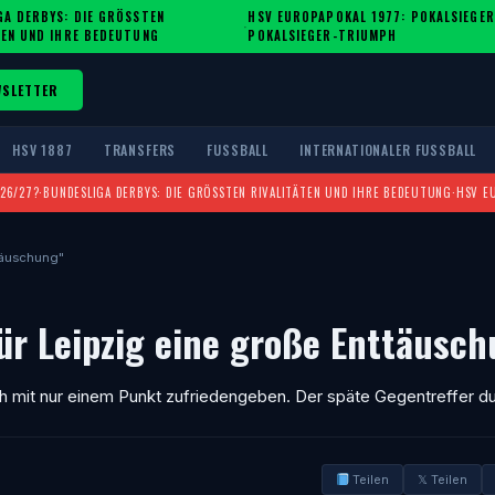
A DERBYS: DIE GRÖSSTEN R
HSV EUROPAPOKAL 1977: POKALSIEGER
·
EN UND IHRE BEDEUTUNG
POKALSIEGER-TRIUMPH
WSLETTER
HSV 1887
TRANSFERS
FUSSBALL
INTERNATIONALER FUSSBALL
026/27?
·
BUNDESLIGA DERBYS: DIE GRÖSSTEN RIVALITÄTEN UND IHRE BEDEUTUNG
·
HSV E
ttäuschung"
für Leipzig eine große Enttäusc
ich mit nur einem Punkt zufriedengeben. Der späte Gegentreffer d
Teilen
𝕏 Teilen