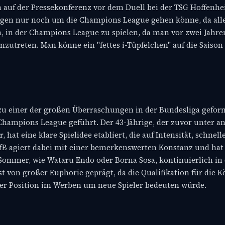
h auf der Pressekonferenz vor dem Duell bei der TSG Hoffenhe
eltagen nur noch um die Champions League gehen könne, da all
, in der Champions League zu spielen, da man vor zwei Jahren
anzutreten. Man könne ein "fettes i-Tüpfelchen" auf die Saison
n zu einer der großen Überraschungen in der Bundesliga gefo
Champions League geführt. Der 43-Jährige, der zuvor unter a
at eine klare Spielidee etabliert, die auf Intensität, schnel
VfB agiert dabei mit einer bemerkenswerten Konstanz und hat 
Sommer, wie Wataru Endo oder Borna Sosa, kontinuierlich in
ist von großer Euphorie geprägt, da die Qualifikation für die 
er Position im Werben um neue Spieler bedeuten würde.