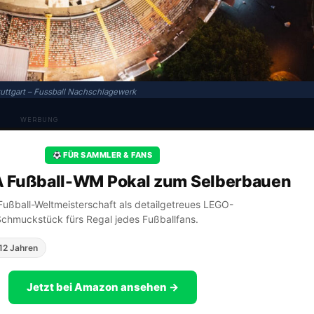
uttgart – Fussball Nachschlagewerk
WERBUNG
FÜR SAMMLER & FANS
A Fußball-WM Pokal zum Selberbauen
A Fußball-Weltmeisterschaft als detailgetreues LEGO-
Schmuckstück fürs Regal jedes Fußballfans.
12 Jahren
Jetzt bei Amazon ansehen →