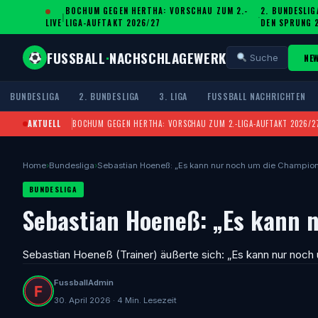
BOCHUM GEGEN HERTHA: VORSCHAU ZUM 2.-
2. BUNDESLIG
|
·
LIVE
LIGA-AUFTAKT 2026/27
DEN SPRUNG 
FUSSBALL
·
NACHSCHLAGEWERK
NE
Suche
BUNDESLIGA
2. BUNDESLIGA
3. LIGA
FUSSBALL NACHRICHTEN
AKTUELL
BOCHUM GEGEN HERTHA: VORSCHAU ZUM 2.-LIGA-AUFTAKT 2026/2
Home
›
Bundesliga
›
Sebastian Hoeneß: „Es kann nur noch um die Champi
BUNDESLIGA
Sebastian Hoeneß: „Es kann 
Sebastian Hoeneß (Trainer) äußerte sich: „Es kann nur noch
FussballAdmin
30. April 2026 · 4 Min. Lesezeit