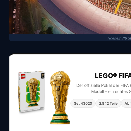
Hoeneß VfB St
LEGO® FIF
Der offizielle Pokal der FIF
Modell – ein echtes 
Set 43020
2.842 Teile
Ab 