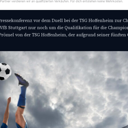
-Partner verdienen wir an qualifizierten Verkäufen. Für dich entstehen keine Mehrkosten.
r Pressekonferenz vor dem Duell bei der TSG Hoffenheim zur 
n VfB Stuttgart nur noch um die Qualifikation für die Champi
 Prömel von der TSG Hoffenheim, der aufgrund seiner fünften