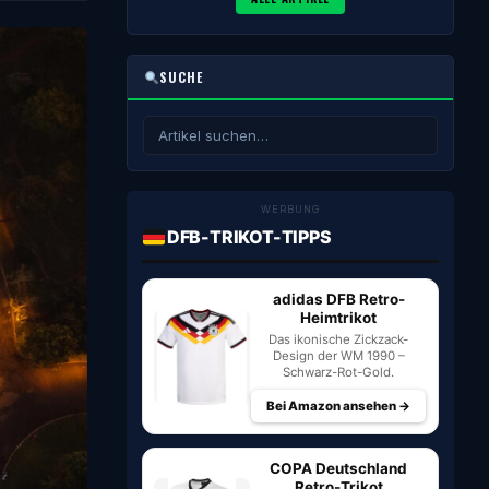
SUCHE
WERBUNG
DFB-TRIKOT-TIPPS
adidas DFB Retro-
Heimtrikot
Das ikonische Zickzack-
Design der WM 1990 –
Schwarz-Rot-Gold.
Bei Amazon ansehen →
COPA Deutschland
Retro-Trikot