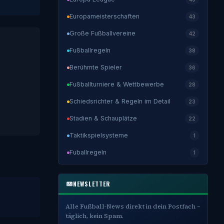
Europameisterschaften
43
Große Fußballvereine
42
Fußballregeln
38
Berühmte Spieler
36
Fußballturniere & Wettbewerbe
28
Schiedsrichter & Regeln im Detail
23
Stadien & Schauplätze
22
Taktikspielsysteme
1
Fuballregeln
1
NEWSLETTER
Alle Fußball-News direkt in dein Postfach –
täglich, kein Spam.