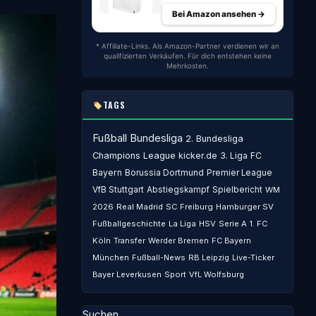
Bei Amazon ansehen →
* Affiliate-Links. Als Amazon-Partner verdienen wir an
qualifizierten Verkäufen. Für dich entstehen keine
Mehrkosten.
TAGS
Fußball
Bundesliga
2. Bundesliga
Champions League
kicker.de
3. Liga
FC
Bayern
Borussia Dortmund
Premier League
VfB Stuttgart
Abstiegskampf
Spielbericht
WM
2026
Real Madrid
SC Freiburg
Hamburger SV
Fußballgeschichte
La Liga
HSV
Serie A
1. FC
Köln
Transfer
Werder Bremen
FC Bayern
München
Fußball-News
RB Leipzig
Live-Ticker
Bayer Leverkusen
Sport
VfL Wolfsburg
Suchen