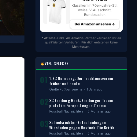
Klassiker im 70er-Jahre-Stil:
weiss, V-Ausschnitt,
Bundesadler.
Bei Amazon ansehen →
* Affiliate-Links. Als Amazon-Partner verdienen wir an
qualifizierten Verkäufen. Für dich entstehen keine
Mehrkosten.
VIEL GELESEN
01
1. FC Nürnberg: Der Traditionsverein
früher und heute
Große Fußballvereine
· 1 Jahr ago
02
SC Freiburg Genk: Freiburger Traum
platzt im Europa-League-Drama
Fussball Nachrichten
· 5 Monaten ago
03
Schiedsrichter-Entscheidungen
Wiesbaden gegen Rostock: Die Kritik
Fussball Nachrichten
· 5 Monaten ago