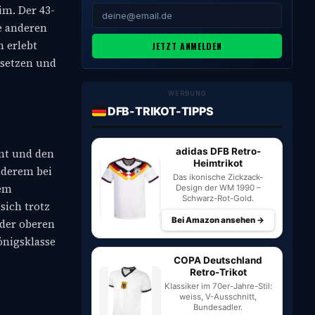
im. Der 43-
e anderen
 erlebt
JETZT ANMELDEN
 setzen und
WERBUNG
DFB-TRIKOT-TIPPS
adidas DFB Retro-
rmt und den
Heimtrikot
nderem bei
Das ikonische Zickzack-
lem
Design der WM 1990 –
Schwarz-Rot-Gold.
sich trotz
Bei Amazon ansehen →
 der oberen
Königsklasse
COPA Deutschland
Retro-Trikot
Klassiker im 70er-Jahre-Stil:
weiss, V-Ausschnitt,
Bundesadler.