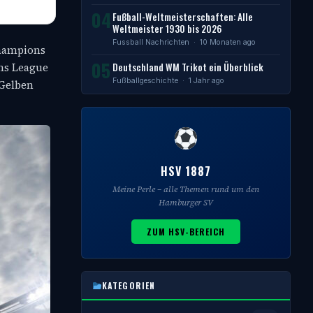
04
Fußball-Weltmeisterschaften: Alle
Weltmeister 1930 bis 2026
Fussball Nachrichten
· 10 Monaten ago
Champions
05
Deutschland WM Trikot ein Überblick
ons League
Fußballgeschichte
· 1 Jahr ago
 Gelben
HSV 1887
Meine Perle – alle Themen rund um den
Hamburger SV
ZUM HSV-BEREICH
KATEGORIEN