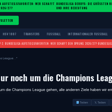
A AUFSTIEGSFAVORITEN: WER SCHAFFT
BUNDESLIGA DERBYS: DIE GRÖSSTEN RIV
·
2026/27?
ND IHRE BEDEUTUNG
WSLETTER
HSV 1887
TRANSFERS
FUSSBALL
INTERNATIONALER FUSSBALL
7
·
2. BUNDESLIGA AUFSTIEGSFAVORITEN: WER SCHAFFT DEN SPRUNG 2026/27?
·
BUNDESLIG
ons League…“
nur noch um die Champions Lea
 um die Champions League gehen, alle anderen Ziele haben wir err
Teilen
𝕏 Teilen