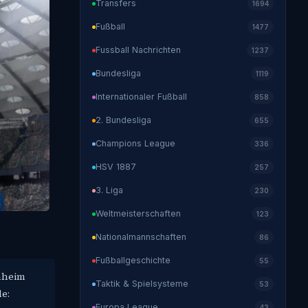
Transfers
1694
Fußball
1477
Fussball Nachrichten
1237
Bundesliga
1119
Internationaler Fußball
858
2. Bundesliga
655
Champions League
336
HSV 1887
257
3. Liga
230
Weltmeisterschaften
123
Nationalmannschaften
86
Fußballgeschichte
55
enheim
Taktik & Spielsysteme
53
e:
Europa League
43