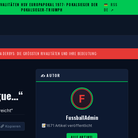
ALITÄTEN U
HSV EUROPAPOKAL 1977: POKALSIEGER DER
RSS
·
POKALSIEGER-TRIUMPH
DE
↗
A DERBYS: DIE GRÖSSTEN RIVALITÄTEN UND IHRE BEDEUTUNG
·
✍️ AUTOR
gue…“
eicht“
FussballAdmin
1671 Artikel veröffentlicht
Kopieren
ALLE ARTIKEL