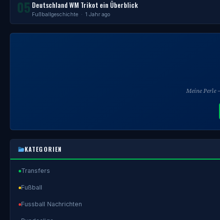
05
Deutschland WM Trikot ein Überblick
Fußballgeschichte
· 1 Jahr ago
Meine Perle
KATEGORIEN
Transfers
Fußball
Fussball Nachrichten