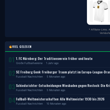
* Affiliate-Links.
Verkäufe
VIEL GELESEN
01
1. FC Nürnberg: Der Traditionsverein früher und heute
Große Fußballvereine
· 1 Jahr ago
02
SC Freiburg Genk: Freiburger Traum platzt im Europa-League-Dr
Fussball Nachrichten
· 5 Monaten ago
03
Schiedsrichter-Entscheidungen Wiesbaden gegen Rostock: Die Kri
Fussball Nachrichten
· 5 Monaten ago
04
Fußball-Weltmeisterschaften: Alle Weltmeister 1930 bis 2026
Fussball Nachrichten
· 10 Monaten ago