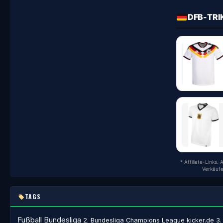
DFB-TRI
* Affiliate-Links.
Verkäufe
TAGS
Fußball
Bundesliga
2. Bundesliga
Champions League
kicker.de
3.