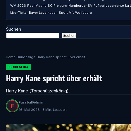
WM 2026
Real Madrid
SC Freiburg
Hamburger SV
Fußballgeschichte
La 
Live-Ticker
Bayer Leverkusen
Sport
VfL Wolfsburg
Suchen
Suchen
Home
›
Bundesliga
›
Harry Kane spricht über erhält
BUNDESLIGA
Harry Kane spricht über erhält
Harry Kane (Torschützenkönig).
FussballAdmin
16. Mai 2026 · 3 Min. Lesezeit