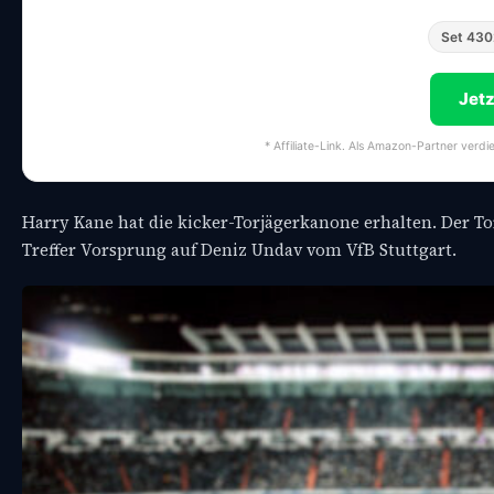
Set 430
Jet
* Affiliate-Link. Als Amazon-Partner verdi
Harry Kane hat die kicker-Torjägerkanone erhalten. Der To
Treffer Vorsprung auf Deniz Undav vom VfB Stuttgart.