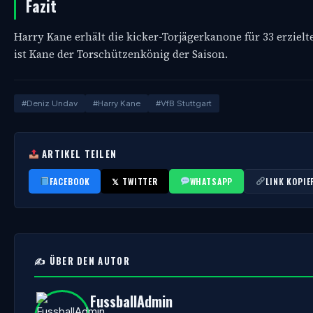
Fazit
Harry Kane erhält die kicker-Torjägerkanone für 33 erzielt
ist Kane der Torschützenkönig der Saison.
#Deniz Undav
#Harry Kane
#VfB Stuttgart
ARTIKEL TEILEN
FACEBOOK
𝕏 TWITTER
WHATSAPP
LINK KOPIE
✍️ ÜBER DEN AUTOR
FussballAdmin