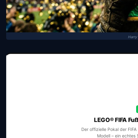
Harry
LEGO® FIFA Fuß
Der offizielle Pokal der FIF
Modell – ein echtes