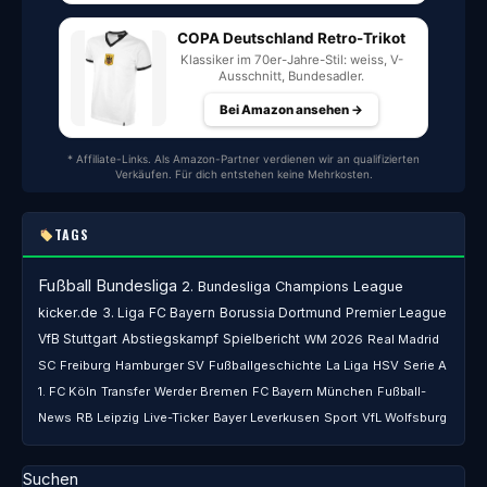
COPA Deutschland Retro-Trikot
Klassiker im 70er-Jahre-Stil: weiss, V-
Ausschnitt, Bundesadler.
Bei Amazon ansehen →
* Affiliate-Links. Als Amazon-Partner verdienen wir an qualifizierten
Verkäufen. Für dich entstehen keine Mehrkosten.
TAGS
Fußball
Bundesliga
2. Bundesliga
Champions League
kicker.de
3. Liga
FC Bayern
Borussia Dortmund
Premier League
VfB Stuttgart
Abstiegskampf
Spielbericht
WM 2026
Real Madrid
SC Freiburg
Hamburger SV
Fußballgeschichte
La Liga
HSV
Serie A
1. FC Köln
Transfer
Werder Bremen
FC Bayern München
Fußball-
News
RB Leipzig
Live-Ticker
Bayer Leverkusen
Sport
VfL Wolfsburg
Suchen