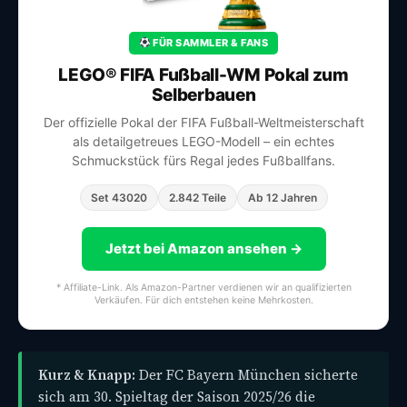
FÜR SAMMLER & FANS
LEGO® FIFA Fußball-WM Pokal zum
Selberbauen
Der offizielle Pokal der FIFA Fußball-Weltmeisterschaft
als detailgetreues LEGO-Modell – ein echtes
Schmuckstück fürs Regal jedes Fußballfans.
Set 43020
2.842 Teile
Ab 12 Jahren
Jetzt bei Amazon ansehen →
* Affiliate-Link. Als Amazon-Partner verdienen wir an qualifizierten
Verkäufen. Für dich entstehen keine Mehrkosten.
Kurz & Knapp:
Der FC Bayern München sicherte
sich am 30. Spieltag der Saison 2025/26 die