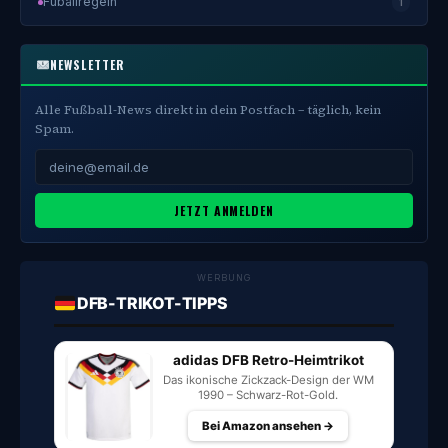
Fuballregeln
1
NEWSLETTER
Alle Fußball-News direkt in dein Postfach – täglich, kein
Spam.
JETZT ANMELDEN
WERBUNG
DFB-TRIKOT-TIPPS
adidas DFB Retro-Heimtrikot
Das ikonische Zickzack-Design der WM
1990 – Schwarz-Rot-Gold.
Bei Amazon ansehen →