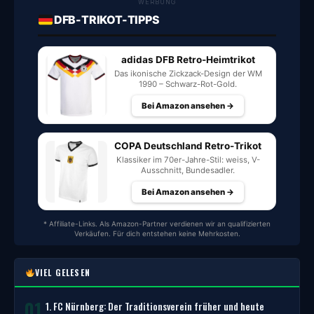
WERBUNG
DFB-TRIKOT-TIPPS
adidas DFB Retro-Heimtrikot
Das ikonische Zickzack-Design der WM
1990 – Schwarz-Rot-Gold.
Bei Amazon ansehen →
COPA Deutschland Retro-Trikot
Klassiker im 70er-Jahre-Stil: weiss, V-
Ausschnitt, Bundesadler.
Bei Amazon ansehen →
* Affiliate-Links. Als Amazon-Partner verdienen wir an qualifizierten
Verkäufen. Für dich entstehen keine Mehrkosten.
VIEL GELESEN
01
1. FC Nürnberg: Der Traditionsverein früher und heute