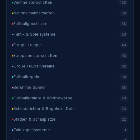
Weltmeisterschaften
123
Nationalmannschaften
86
Fußballgeschichte
55
Taktik & Spielsysteme
53
Europa League
43
Europameisterschaften
43
Große Fußballvereine
42
Fußballregeln
38
Berühmte Spieler
36
Fußballturniere & Wettbewerbe
28
Schiedsrichter & Regeln im Detail
23
Stadien & Schauplätze
22
Taktikspielsysteme
1