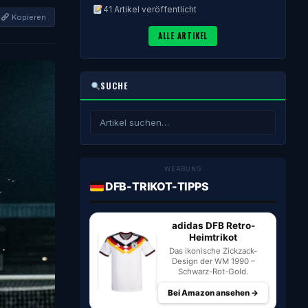
41 Artikel veröffentlicht
Kopieren
ALLE ARTIKEL
SUCHE
WERBUNG
DFB-TRIKOT-TIPPS
adidas DFB Retro-
Heimtrikot
Das ikonische Zickzack-
Design der WM 1990 –
Schwarz-Rot-Gold.
Bei Amazon ansehen →