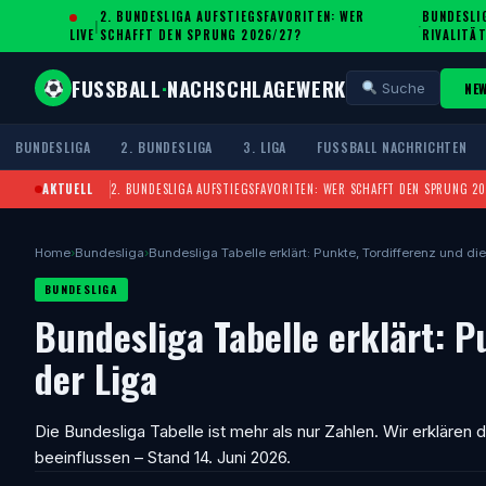
2. BUNDESLIGA AUFSTIEGSFAVORITEN: WER
BUNDESLIG
|
·
LIVE
SCHAFFT DEN SPRUNG 2026/27?
IVALITÄT
FUSSBALL
·
NACHSCHLAGEWERK
NE
Suche
BUNDESLIGA
2. BUNDESLIGA
3. LIGA
FUSSBALL NACHRICHTEN
AKTUELL
2. BUNDESLIGA AUFSTIEGSFAVORITEN: WER SCHAFFT DEN SPRUNG 2
Home
›
Bundesliga
›
Bundesliga Tabelle erklärt: Punkte, Tordifferenz und di
BUNDESLIGA
Bundesliga Tabelle erklärt: P
der Liga
Die Bundesliga Tabelle ist mehr als nur Zahlen. Wir erklären d
beeinflussen – Stand 14. Juni 2026.