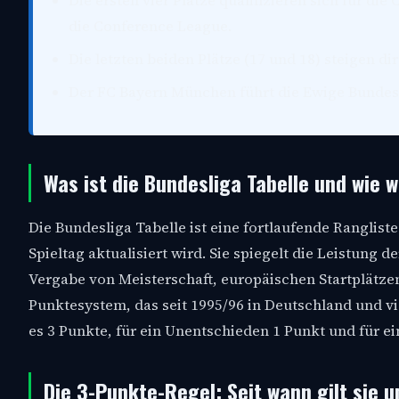
Die ersten vier Plätze qualifizieren sich für di
die Conference League.
Die letzten beiden Plätze (17 und 18) steigen dir
Der FC Bayern München führt die Ewige Bundesl
Was ist die Bundesliga Tabelle und wie 
Die Bundesliga Tabelle ist eine fortlaufende Ranglist
Spieltag aktualisiert wird. Sie spiegelt die Leistung 
Vergabe von Meisterschaft, europäischen Startplätze
Punktesystem, das seit 1995/96 in Deutschland und vi
es 3 Punkte, für ein Unentschieden 1 Punkt und für ei
Die 3-Punkte-Regel: Seit wann gilt sie 