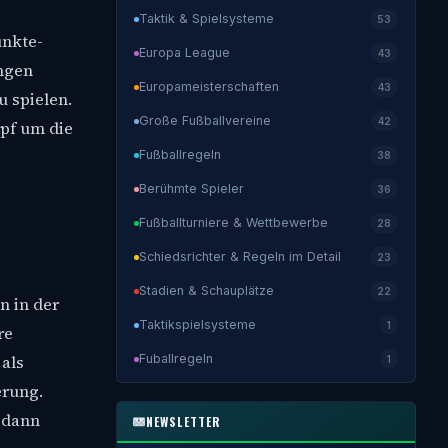
Taktik & Spielsysteme
53
unkte-
Europa League
43
ingen
Europameisterschaften
43
u spielen.
Große Fußballvereine
42
pf um die
Fußballregeln
38
Berühmte Spieler
36
Fußballturniere & Wettbewerbe
28
Schiedsrichter & Regeln im Detail
23
Stadien & Schauplätze
22
n in der
Taktikspielsysteme
1
re
Fuballregeln
als
1
erung.
 dann
NEWSLETTER