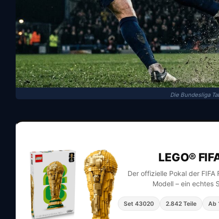
Die Bundesliga Tab
LEGO® FIF
Der offizielle Pokal der FIF
Modell – ein echtes 
Set 43020
2.842 Teile
Ab 