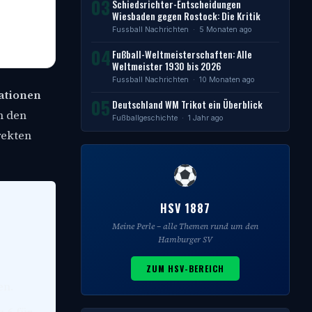
03
Schiedsrichter-Entscheidungen
Wiesbaden gegen Rostock: Die Kritik
Fussball Nachrichten
· 5 Monaten ago
04
Fußball-Weltmeisterschaften: Alle
Weltmeister 1930 bis 2026
Fussball Nachrichten
· 10 Monaten ago
mationen
05
Deutschland WM Trikot ein Überblick
m den
Fußballgeschichte
· 1 Jahr ago
rekten
HSV 1887
Meine Perle – alle Themen rund um den
Hamburger SV
ZUM HSV-BEREICH
en.