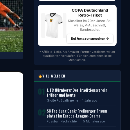
COPA Deutschland
Retro-Trikot
Klassiker im 70er-Jahre-Stil:
weiss, V-Ausschnitt,
Bundesadler.
Bei Amazon ansehen →
* Affiliate-Links. Als Amazon-Partner verdienen wir an
qualifizierten Verkäufen. Für dich entstehen keine
Mehrkosten.
VIEL GELESEN
01
1. FC Nürnberg: Der Traditionsverein
früher und heute
Große Fußballvereine
· 1 Jahr ago
02
SC Freiburg Genk: Freiburger Traum
platzt im Europa-League-Drama
Fussball Nachrichten
· 5 Monaten ago