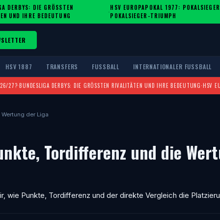
A DERBYS: DIE GRÖSSTEN R
HSV EUROPAPOKAL 1977: POKALSIEGER
·
EN UND IHRE BEDEUTUNG
POKALSIEGER-TRIUMPH
WSLETTER
HSV 1887
TRANSFERS
FUSSBALL
INTERNATIONALER FUSSBALL
026/27?
·
BUNDESLIGA DERBYS: DIE GRÖSSTEN RIVALITÄTEN UND IHRE BEDEUTUNG
·
HSV E
e Wertung der Liga
unkte, Tordifferenz und die Wer
ir, wie Punkte, Tordifferenz und der direkte Vergleich die Platzier