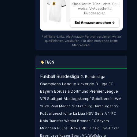
Klassiker im 70er-Jahre-Stil:
weiss, V-Ausschnitt,
Bundesadler.
Bei Amazon ansehen →
* Affiliate-Links. Als Amazon-Partner verdienen wir an
qualifizierten Verkäufen. Für dich entstehen keine
Mehrkosten.
TAGS
Fußball
Bundesliga
2. Bundesliga
Champions League
kicker.de
3. Liga
FC
Bayern
Borussia Dortmund
Premier League
VfB Stuttgart
Abstiegskampf
Spielbericht
WM
2026
Real Madrid
SC Freiburg
Hamburger SV
Fußballgeschichte
La Liga
HSV
Serie A
1. FC
Köln
Transfer
Werder Bremen
FC Bayern
München
Fußball-News
RB Leipzig
Live-Ticker
Bayer Leverkusen
Sport
VfL Wolfsburg