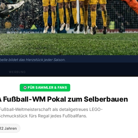
elle bildet das Herzstück jeder Saison.
WERBUNG
FÜR SAMMLER & FANS
A Fußball-WM Pokal zum Selberbauen
A Fußball-Weltmeisterschaft als detailgetreues LEGO-
Schmuckstück fürs Regal jedes Fußballfans.
12 Jahren