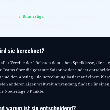
e Champions League, Platz 5 für die Europa League und Plat
ekt in die
2. Bundesliga
ab, der 16. spielt Relegation.
iga Tabelle mit weitem Vorsprung an.
wird sie berechnet?
e aller Vereine der höchsten deutschen Spielklasse, die na
der Teams über die gesamte Saison wider und ist entscheide
n und den Abstieg. Die Berechnung basiert auf einem klar
elen anderen Ligen weltweit Anwendung findet: Für einen 
ne Niederlage 0 Punkte.
und warum ist sie entscheidend?