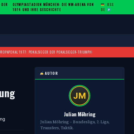
 DER
OLYMPIASTADION MÜNCHEN: DIE WM-ARENA VON
RSS
·
1974 UND IHRE GESCHICHTE
DE
UROPAPOKAL 1977: POKALSIEGER DER POKALSIEGER-TRIUMPH
·
AUTOR
tung
Julian Möhring
ung
Julian Möhring – Bundesliga, 2. Liga,
Transfers, Taktik.