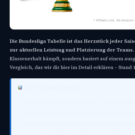
* Affiliate-Link. Als Amazon
Die Bundesliga Tabelle ist das Herzstück jeder Sais
zur aktuellen Leistung und Platzierung der Teams.
Klassenerhalt kämpft, sondern basiert auf einem aus
Vergleich, das wir dir hier im Detail erklären – Stand 1
Das Wichtigste in Kürze
Die Bundesliga Tabelle wird nach der 3-Punkte-R
Bei Punktgleichheit entscheidet zuerst die Tord
Sollte auch hier Gleichstand herrschen, kommt