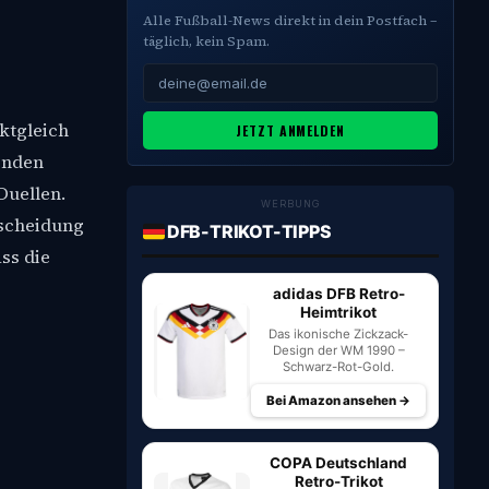
Alle Fußball-News direkt in dein Postfach –
täglich, kein Spam.
ktgleich
JETZT ANMELDEN
enden
Duellen.
WERBUNG
tscheidung
DFB-TRIKOT-TIPPS
ss die
adidas DFB Retro-
Heimtrikot
Das ikonische Zickzack-
Design der WM 1990 –
Schwarz-Rot-Gold.
Bei Amazon ansehen →
COPA Deutschland
Retro-Trikot