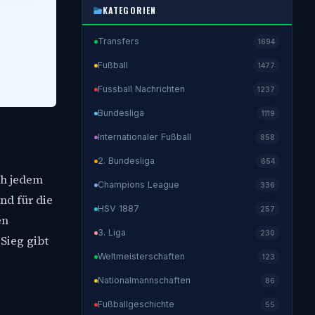
z 6 für
KATEGORIEN
Transfers
1694
Fußball
1477
Fussball Nachrichten
1237
Bundesliga
1119
Internationaler Fußball
858
2. Bundesliga
654
ch jedem
Champions League
336
nd für die
HSV 1887
257
en
3. Liga
230
Sieg gibt
Weltmeisterschaften
123
Nationalmannschaften
86
Fußballgeschichte
55