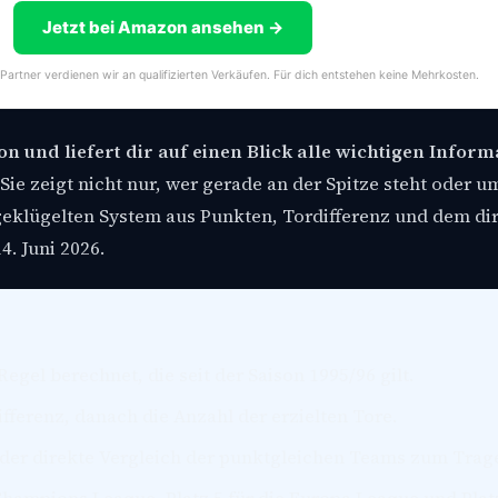
Jetzt bei Amazon ansehen →
-Partner verdienen wir an qualifizierten Verkäufen. Für dich entstehen keine Mehrkosten.
on und liefert dir auf einen Blick alle wichtigen Infor
Sie zeigt nicht nur, wer gerade an der Spitze steht oder u
geklügelten System aus Punkten, Tordifferenz und dem di
4. Juni 2026.
egel berechnet, die seit der Saison 1995/96 gilt.
ifferenz, danach die Anzahl der erzielten Tore.
 der direkte Vergleich der punktgleichen Teams zum Trag