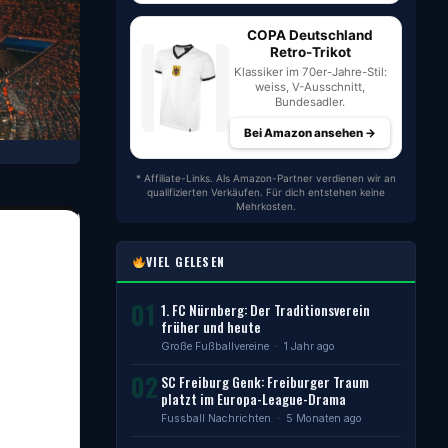
COPA Deutschland
Retro-Trikot
Klassiker im 70er-Jahre-Stil:
weiss, V-Ausschnitt,
Bundesadler.
Bei Amazon ansehen →
* Affiliate-Links. Als Amazon-Partner verdienen wir an
qualifizierten Verkäufen. Für dich entstehen keine
Mehrkosten.
VIEL GELESEN
01
1. FC Nürnberg: Der Traditionsverein
früher und heute
Große Fußballvereine
· 1 Jahr ago
02
SC Freiburg Genk: Freiburger Traum
platzt im Europa-League-Drama
Fussball Nachrichten
· 5 Monaten ago