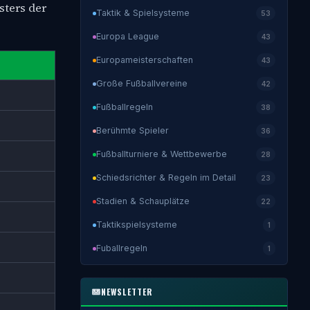
sters der
Taktik & Spielsysteme
53
Europa League
43
Europameisterschaften
43
Große Fußballvereine
42
Fußballregeln
38
Berühmte Spieler
36
Fußballturniere & Wettbewerbe
28
Schiedsrichter & Regeln im Detail
23
Stadien & Schauplätze
22
Taktikspielsysteme
1
Fuballregeln
1
NEWSLETTER