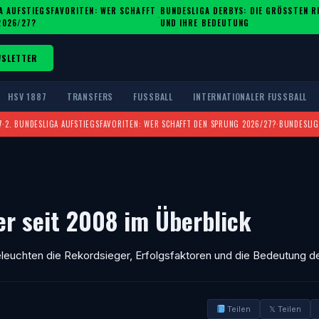
A AUFSTIEGSFAVORITEN: WER SCHAFFT
BUNDESLIGA DERBYS: DIE GRÖSSTEN RIV
·
2026/27?
ND IHRE BEDEUTUNG
WSLETTER
HSV 1887
TRANSFERS
FUSSBALL
INTERNATIONALER FUSSBALL
7
·
2. BUNDESLIGA AUFSTIEGSFAVORITEN: WER SCHAFFT DEN SPRUNG 2026/27?
·
BUNDESLIG
ger seit 2008 im Überblick
eleuchten die Rekordsieger, Erfolgsfaktoren und die Bedeutung de
Teilen
𝕏 Teilen