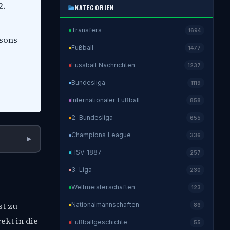
2.
KATEGORIEN
Transfers
1694
isons
Fußball
1477
Fussball Nachrichten
1237
Bundesliga
1119
Internationaler Fußball
858
2. Bundesliga
655
Champions League
336
▶
HSV 1887
257
3. Liga
230
Weltmeisterschaften
123
st zu
Nationalmannschaften
86
ekt in die
Fußballgeschichte
55