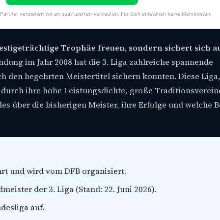
-Partner verdienen wir an qualifizierten Verkäufen. Für dich entstehen keine Mehrkosten.
prestigeträchtige Trophäe freuen, sondern sichert sich 
ndung im Jahr 2008 hat die 3. Liga zahlreiche spannende
 den begehrten Meistertitel sichern konnten. Diese Liga, 
h durch ihre hohe Leistungsdichte, große Traditionsverein
lles über die bisherigen Meister, ihre Erfolge und welche
hrt und wird vom DFB organisiert.
eister der 3. Liga (Stand: 22. Juni 2026).
ndesliga auf.