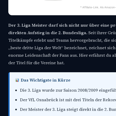
* Affiliate-Link. Als Amazon
Der 3. Liga Meister darf sich nicht nur über eine 
direkten Aufstieg in die 2. Bundesliga.
Seit ihrer Grü
Titelkämpfe erlebt und Teams hervorgebracht, die sich
„beste dritte Liga der Welt“ bezeichnet, zeichnet sic
enorme Leidenschaft der Fans aus. Hier erfährst du a
der Titel für die Vereine hat.
Das Wichtigste in Kürze
Die 3. Liga wurde zur Saison 2008/2009 eingefü
Der VfL Osnabrück ist mit drei Titeln der Rekordm
Der Meister der 3. Liga steigt direkt in die 2. Bu