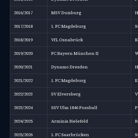
2016/2017
MSV Duisburg
H
2017/2018
1. FC Magdeburg
S
2018/2019
VfL Osnabrück
K
2019/2020
FC Bayern München II
W
2020/2021
Dynamo Dresden
H
2021/2022
1. FC Magdeburg
E
2022/2023
SV Elversberg
V
2023/2024
SSV Ulm 1846 Fussball
P
2024/2025
Arminia Bielefeld
R
2025/2026
1. FC Saarbrücken
S