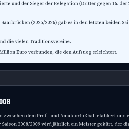
rte und der Sieger der Relegation (Dritter gegen 16. der 
C Saarbrücken (2025/2026) gab es in den letzten beiden Sa
nd die vielen Traditionsvereine.
 Million Euro verbunden, die den Aufstieg erleichtert.
2008
ied zwischen dem Profi- und Amateurfußball etabliert und i
ison 2008/2009 wird jährlich ein Meister gekürt, der dir