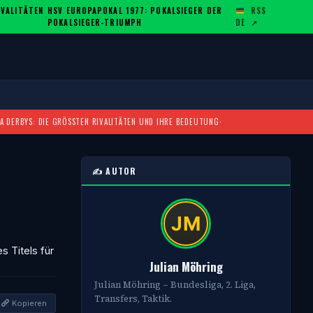
ALITÄTEN U
HSV EUROPAPOKAL 1977: POKALSIEGER DER
RSS
·
POKALSIEGER-TRIUMPH
DE
↗
A DERBYS: DIE GRÖSSTEN RIVALITÄTEN UND IHRE BEDEUTUNG
·
✍️ AUTOR
s Titels für
Julian Möhring
Julian Möhring – Bundesliga, 2. Liga,
Transfers, Taktik.
Kopieren