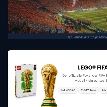
Die Trophäe des 3. Liga Meist
LEGO® FIF
Der offizielle Pokal der FIF
Modell – ein echtes 
Set 43020
2.842 Teile
Ab 