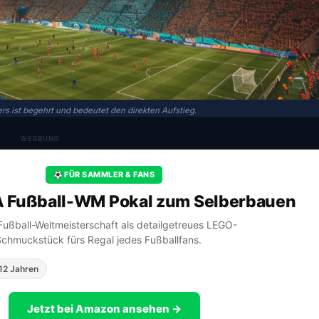
ers ist begehrt und bedeutet den direkten Aufstieg.
WERBUNG
FÜR SAMMLER & FANS
A Fußball-WM Pokal zum Selberbauen
A Fußball-Weltmeisterschaft als detailgetreues LEGO-
Schmuckstück fürs Regal jedes Fußballfans.
12 Jahren
Jetzt bei Amazon ansehen →