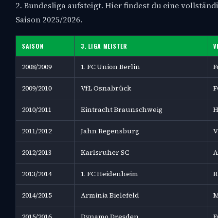
2. Bundesliga aufsteigt. Hier findest du eine vollständ
Saison 2025/2026.
SAISON
3. LIGA MEISTER
V
2008/2009
1. FC Union Berlin
F
2009/2010
VfL Osnabrück
F
2010/2011
Eintracht Braunschweig
H
2011/2012
Jahn Regensburg
V
2012/2013
Karlsruher SC
A
2013/2014
1. FC Heidenheim
R
2014/2015
Arminia Bielefeld
M
2015/2016
Dynamo Dresden
F