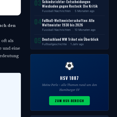
03
Schiedsrichter-Entscheidungen
Wiesbaden gegen Rostock: Die Kritik
Fussball Nachrichten
· 5 Monaten ago
04
Fußball-Weltmeisterschaften: Alle
Weltmeister 1930 bis 2026
auch den
Fussball Nachrichten
· 10 Monaten ago
05
Deutschland WM Trikot ein Überblick
oft als
Fußballgeschichte
· 1 Jahr ago
e und eine
 Bedeutung
HSV 1887
Meine Perle – alle Themen rund um den
Hamburger SV
ZUM HSV-BEREICH