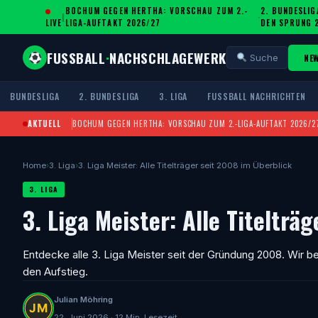
BOCHUM GEGEN HERTHA: VORSCHAU ZUM 2.-
2. BUNDESLIG
|
·
LIVE
LIGA-AUFTAKT 2026/27
DEN SPRUNG 
FUSSBALL
·
NACHSCHLAGEWERK
NE
Suche
BUNDESLIGA
2. BUNDESLIGA
3. LIGA
FUSSBALL NACHRICHTEN
AKTUELL
BOCHUM GEGEN HERTHA: VORSCHAU ZUM 2.-LIGA-AUFTAKT 2026/2
Home
›
3. Liga
›
3. Liga Meister: Alle Titelträger seit 2008 im Überblick
3. LIGA
3. Liga Meister: Alle Titelträ
Entdecke alle 3. Liga Meister seit der Gründung 2008. Wir b
den Aufstieg.
Julian Möhring
22. Juni 2026 · 12 Min. Lesezeit