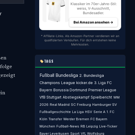
Klassiker im 70er-Jahre-Stil:
weiss, V-Ausschnitt,
r
Bundesadler.
Bei Amazon ansehen →
* Affiliate-Links. Als Amazon-Partner verdienen wir an
qualifizierten Verkäufen. Für dich entstehen keine
Mehrkosten.
ßen
TAGS
rfolge
gezeigt
Fußball
Bundesliga
2. Bundesliga
Champions League
kicker.de
3. Liga
FC
Bayern
Borussia Dortmund
Premier League
ein
VfB Stuttgart
Abstiegskampf
Spielbericht
WM
2026
Real Madrid
SC Freiburg
Hamburger SV
Fußballgeschichte
La Liga
HSV
Serie A
1. FC
Köln
Transfer
Werder Bremen
FC Bayern
München
Fußball-News
RB Leipzig
Live-Ticker
Bayer Leverkusen
Sport
VfL Wolfsburg