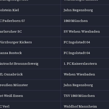
olstein Kiel
Jahn Regensburg
C Paderborn 07
1860 München
arlsruher SC
SV Wehen Wiesbaden
ürzburger Kickers
FC Ingolstadt 04
ansa Rostock
FC Ingolstadt 04
intracht Braunschweig
1. FC Kaiserslautern
fL Osnabrück
Wehen Wiesbaden
reußen Münster
Jahn Regensburg
ot-Weiß Essen
TSV 1860 München
C Verl
Waldhof Mannheim