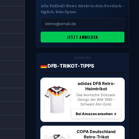
Alle Fußball-News direkt in dein Postfach –
täglich, kein Spam.
JETZT ANMELDEN
WERBUNG
DFB-TRIKOT-TIPPS
adidas DFB Retro-
Heimtrikot
Das ikonische Zickzack-
Design der WM 1990 –
Schwarz-Rot-Gold.
Bei Amazon ansehen →
COPA Deutschland
Retro-Trikot