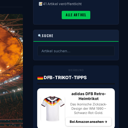
41 Artikel veröffentlicht
ALLE ARTIKEL
SUCHE
WERBUNG
DFB-TRIKOT-TIPPS
adidas DFB Retro-
Heimtrikot
Das ikonische Zickzack-
Design der WM 1990 –
Schwarz-Rot-Gold.
Bei Amazon ansehen →