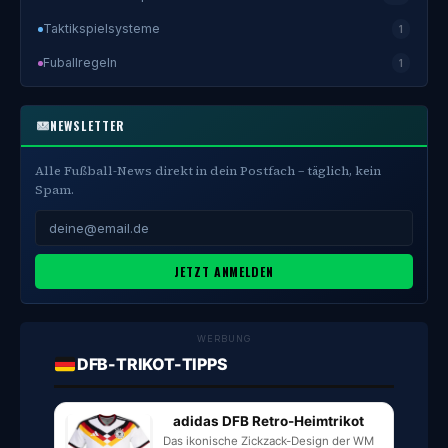
Taktikspielsysteme
1
Fuballregeln
1
NEWSLETTER
Alle Fußball-News direkt in dein Postfach – täglich, kein
Spam.
JETZT ANMELDEN
WERBUNG
DFB-TRIKOT-TIPPS
adidas DFB Retro-Heimtrikot
Das ikonische Zickzack-Design der WM