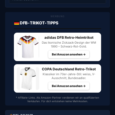
WERBUNG
DFB-TRIKOT-TIPPS
adidas DFB Retro-Heimtrikot
Das ikonische Zickzack-Design der WM
1990 – Schwarz-Rot-Gold.
Bei Amazon ansehen →
COPA Deutschland Retro-Trikot
Klassiker im 70er-Jahre-Stil: weiss, V-
Ausschnitt, Bundesadler.
Bei Amazon ansehen →
* Affiliate-Links. Als Amazon-Partner verdienen wir an qualifizierten
Verkäufen. Für dich entstehen keine Mehrkosten.