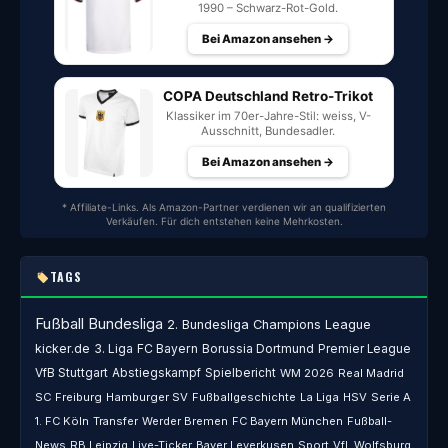
1990 – Schwarz-Rot-Gold.
Bei Amazon ansehen →
COPA Deutschland Retro-Trikot
Klassiker im 70er-Jahre-Stil: weiss, V-
Ausschnitt, Bundesadler.
Bei Amazon ansehen →
* Affiliate-Links. Als Amazon-Partner verdienen wir an qualifizierten
Verkäufen. Für dich entstehen keine Mehrkosten.
TAGS
Fußball
Bundesliga
2. Bundesliga
Champions League
kicker.de
3. Liga
FC Bayern
Borussia Dortmund
Premier League
VfB Stuttgart
Abstiegskampf
Spielbericht
WM 2026
Real Madrid
SC Freiburg
Hamburger SV
Fußballgeschichte
La Liga
HSV
Serie A
1. FC Köln
Transfer
Werder Bremen
FC Bayern München
Fußball-
News
RB Leipzig
Live-Ticker
Bayer Leverkusen
Sport
VfL Wolfsburg