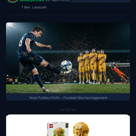
Spielerporträts
20. April 2026
· 7 Min. Lesezeit
Noel Futkeu Fürth – Fussball Nachschlagewerk
WERBUNG