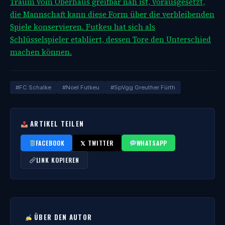
Traum vom Oberhaus greifbar nah ist, vorausgesetzt,
die Mannschaft kann diese Form über die verbleibenden
Spiele konservieren. Futkeu hat sich als
Schlüsselspieler etabliert, dessen Tore den Unterschied
machen können.
#FC Schalke
#Noel Futkeu
#SpVgg Greuther Fürth
ARTIKEL TEILEN
FACEBOOK
𝕏 TWITTER
WHATSAPP
LINK KOPIEREN
ÜBER DEN AUTOR