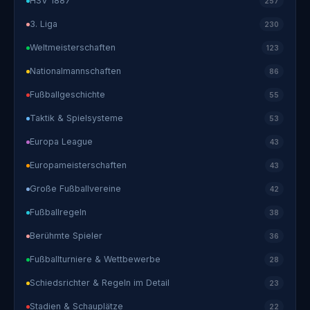
HSV 1887
257
3. Liga
230
Weltmeisterschaften
123
Nationalmannschaften
86
Fußballgeschichte
55
Taktik & Spielsysteme
53
Europa League
43
Europameisterschaften
43
Große Fußballvereine
42
Fußballregeln
38
Berühmte Spieler
36
Fußballturniere & Wettbewerbe
28
Schiedsrichter & Regeln im Detail
23
Stadien & Schauplätze
22