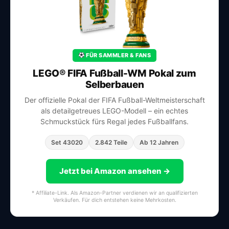
FÜR SAMMLER & FANS
LEGO® FIFA Fußball-WM Pokal zum
Selberbauen
Der offizielle Pokal der FIFA Fußball-Weltmeisterschaft
als detailgetreues LEGO-Modell – ein echtes
Schmuckstück fürs Regal jedes Fußballfans.
Set 43020
2.842 Teile
Ab 12 Jahren
Jetzt bei Amazon ansehen →
* Affiliate-Link. Als Amazon-Partner verdienen wir an qualifizierten
Verkäufen. Für dich entstehen keine Mehrkosten.