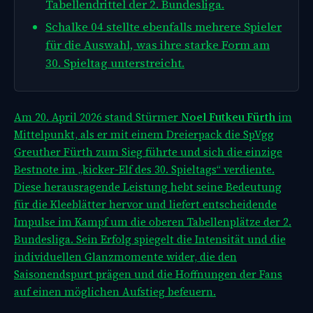
Tabellendrittel der 2. Bundesliga.
Schalke 04 stellte ebenfalls mehrere Spieler
für die Auswahl, was ihre starke Form am
30. Spieltag unterstreicht.
Am 20. April 2026 stand Stürmer
Noel Futkeu Fürth
im
Mittelpunkt, als er mit einem Dreierpack die SpVgg
Greuther Fürth zum Sieg führte und sich die einzige
Bestnote im „kicker-Elf des 30. Spieltags“ verdiente.
Diese herausragende Leistung hebt seine Bedeutung
für die Kleeblätter hervor und liefert entscheidende
Impulse im Kampf um die oberen Tabellenplätze der 2.
Bundesliga. Sein Erfolg spiegelt die Intensität und die
individuellen Glanzmomente wider, die den
Saisonendspurt prägen und die Hoffnungen der Fans
auf einen möglichen Aufstieg befeuern.