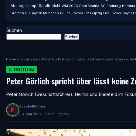
Abstiegskampf
Spielbericht
WM 2026
Real Madrid
SC Freiburg
Hambur
Bremen
FC Bayern München
Fußball-News
RB Leipzig
Live-Ticker
Bayer L
Suchen
Suchen
Home
›
2. Bundesliga
›
Peter Görlich spricht über lässt keine Zweifel an sein
2. BUNDESLIGA
Peter Görlich spricht über lässt keine 
Peter Görlich (Geschäftsführer). Hertha und Bielefeld im Foku
FussballAdmin
20. Mai 2026 · 3 Min. Lesezeit