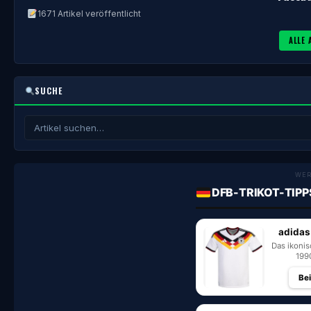
1671 Artikel veröffentlicht
ALLE 
SUCHE
WE
DFB-TRIKOT-TIPP
adidas
Das ikoni
199
Be