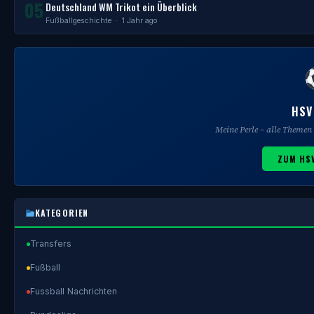
05
Deutschland WM Trikot ein Überblick
Fußballgeschichte
· 1 Jahr ago
HSV
Meine Perle – alle Theme
ZUM HS
KATEGORIEN
Transfers
Fußball
Fussball Nachrichten