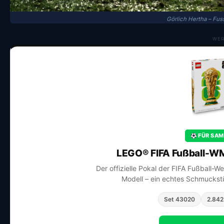
Görlich Hertha – Fu
WE
FÜR SAM
LEGO® FIFA Fußball-WM
Der offizielle Pokal der FIFA Fußball-W
Modell – ein echtes Schmuckstü
Set 43020
2.842 