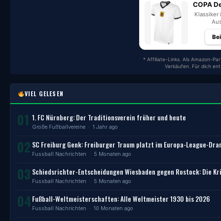
COPA De
Klassiker 
Aus
Be
* Affiliate-Links. Als Amazon-Par
Verkäufen. Für dich en
VIEL GELESEN
01
1. FC Nürnberg: Der Traditionsverein früher und heute
Große Fußballvereine
· 1 Jahr ago
02
SC Freiburg Genk: Freiburger Traum platzt im Europa-League-Dr
Fussball Nachrichten
· 5 Monaten ago
03
Schiedsrichter-Entscheidungen Wiesbaden gegen Rostock: Die Kri
Fussball Nachrichten
· 5 Monaten ago
04
Fußball-Weltmeisterschaften: Alle Weltmeister 1930 bis 2026
Fussball Nachrichten
· 10 Monaten ago