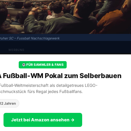
ruher SC – Fussball Nachschlagewerk
WERBUNG
FÜR SAMMLER & FANS
A Fußball-WM Pokal zum Selberbauen
A Fußball-Weltmeisterschaft als detailgetreues LEGO-
Schmuckstück fürs Regal jedes Fußballfans.
12 Jahren
Jetzt bei Amazon ansehen →