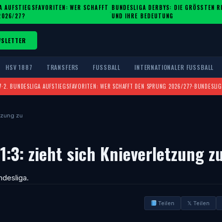
A AUFSTIEGSFAVORITEN: WER SCHAFFT
BUNDESLIGA DERBYS: DIE GRÖSSTEN RIV
·
2026/27?
ND IHRE BEDEUTUNG
WSLETTER
HSV 1887
TRANSFERS
FUSSBALL
INTERNATIONALER FUSSBALL
7
·
2. BUNDESLIGA AUFSTIEGSFAVORITEN: WER SCHAFFT DEN SPRUNG 2026/27?
·
BUNDESLIG
etzung zu
:3: zieht sich Knieverletzung z
ndesliga.
Teilen
𝕏 Teilen