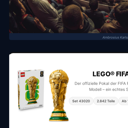
Ambrosius Karls
LEGO® FIF
Der offizielle Pokal der FIF
Modell – ein echtes 
Set 43020
2.842 Teile
Ab 