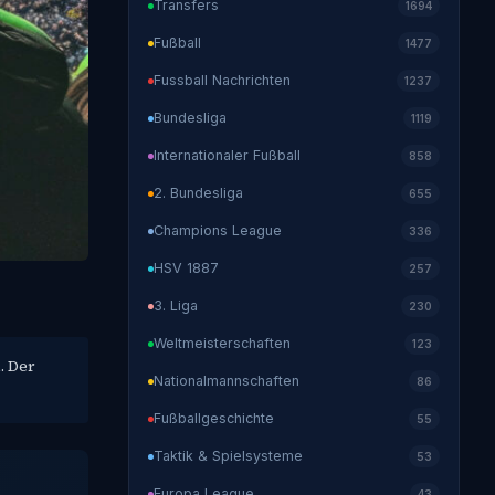
Transfers
1694
Fußball
1477
Fussball Nachrichten
1237
Bundesliga
1119
Internationaler Fußball
858
2. Bundesliga
655
Champions League
336
HSV 1887
257
3. Liga
230
Weltmeisterschaften
123
. Der
Nationalmannschaften
86
Fußballgeschichte
55
Taktik & Spielsysteme
53
Europa League
43