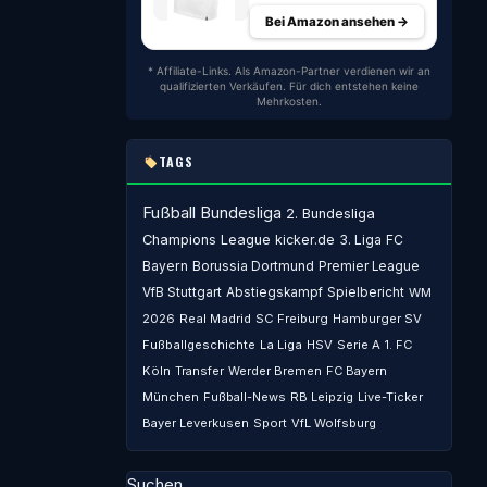
Bei Amazon ansehen →
* Affiliate-Links. Als Amazon-Partner verdienen wir an
qualifizierten Verkäufen. Für dich entstehen keine
Mehrkosten.
TAGS
Fußball
Bundesliga
2. Bundesliga
Champions League
kicker.de
3. Liga
FC
Bayern
Borussia Dortmund
Premier League
VfB Stuttgart
Abstiegskampf
Spielbericht
WM
2026
Real Madrid
SC Freiburg
Hamburger SV
Fußballgeschichte
La Liga
HSV
Serie A
1. FC
Köln
Transfer
Werder Bremen
FC Bayern
München
Fußball-News
RB Leipzig
Live-Ticker
Bayer Leverkusen
Sport
VfL Wolfsburg
Suchen