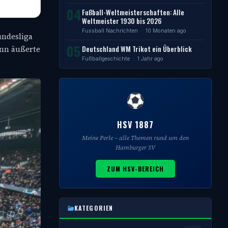
04
Fußball-Weltmeisterschaften: Alle
Weltmeister 1930 bis 2026
Fussball Nachrichten
· 10 Monaten ago
undesliga
05
Deutschland WM Trikot ein Überblick
ann äußerte
Fußballgeschichte
· 1 Jahr ago
HSV 1887
Meine Perle – alle Themen rund um den
Hamburger SV
ZUM HSV-BEREICH
KATEGORIEN