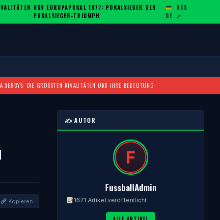
ALITÄTEN U
HSV EUROPAPOKAL 1977: POKALSIEGER DER
RSS
·
POKALSIEGER-TRIUMPH
DE
↗
A DERBYS: DIE GRÖSSTEN RIVALITÄTEN UND IHRE BEDEUTUNG
·
✍️ AUTOR
u
FussballAdmin
1671 Artikel veröffentlicht
Kopieren
ALLE ARTIKEL