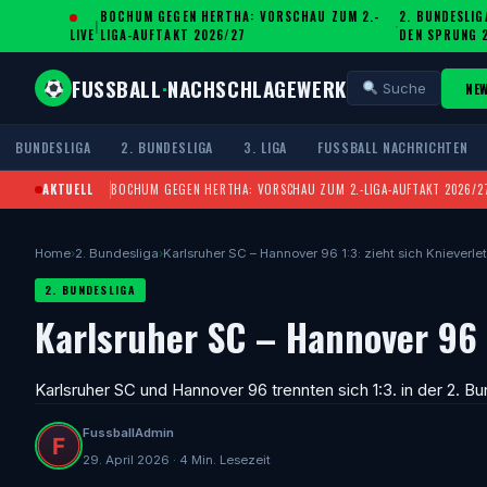
BOCHUM GEGEN HERTHA: VORSCHAU ZUM 2.-
2. BUNDESLIG
|
·
LIVE
LIGA-AUFTAKT 2026/27
DEN SPRUNG 
FUSSBALL
·
NACHSCHLAGEWERK
NE
Suche
BUNDESLIGA
2. BUNDESLIGA
3. LIGA
FUSSBALL NACHRICHTEN
AKTUELL
BOCHUM GEGEN HERTHA: VORSCHAU ZUM 2.-LIGA-AUFTAKT 2026/2
Home
›
2. Bundesliga
›
Karlsruher SC – Hannover 96 1:3: zieht sich Knieverl
2. BUNDESLIGA
Karlsruher SC – Hannover 96 1
Karlsruher SC und Hannover 96 trennten sich 1:3. in der 2. Bu
FussballAdmin
29. April 2026 · 4 Min. Lesezeit