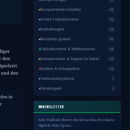
Europameisterschaften
43
Große Fußballvereine
42
Fußballregeln
38
Berühmte Spieler
36
Fußballturniere & Wettbewerbe
28
diger
r den
Schiedsrichter & Regeln im Detail
23
pielzeit.
Stadien & Schauplätze
22
n und den
Taktikspielsysteme
1
Fuballregeln
1
elen in
ir
NEWSLETTER
Alle Fußball-News direkt in dein Postfach –
täglich, kein Spam.