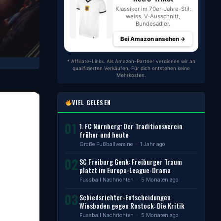
Klassiker im 70er-Jahre-Stil:
weiss, V-Ausschnitt,
Bundesadler.
Bei Amazon ansehen →
* Affiliate-Links. Als Amazon-Partner verdienen wir an
qualifizierten Verkäufen. Für dich entstehen keine
Mehrkosten.
VIEL GELESEN
01
1. FC Nürnberg: Der Traditionsverein
früher und heute
Große Fußballvereine
· 1 Jahr ago
02
SC Freiburg Genk: Freiburger Traum
platzt im Europa-League-Drama
Fussball Nachrichten
· 5 Monaten ago
03
Schiedsrichter-Entscheidungen
Wiesbaden gegen Rostock: Die Kritik
Fussball Nachrichten
· 5 Monaten ago