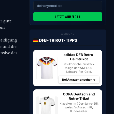
JETZT ANMELDEN
hr gute
dem
WERBUNG
teidigung
DFB-TRIKOT-TIPPS
le und die
nsive des
adidas DFB Retro-
Heimtrikot
Das ikonische Zickzack-
Design der WM 1990 –
Schwarz-Rot-Gold.
Bei Amazon ansehen →
COPA Deutschland
Retro-Trikot
Klassiker im 70er-Jahre-Stil:
weiss, V-Ausschnitt,
Bundesadler.