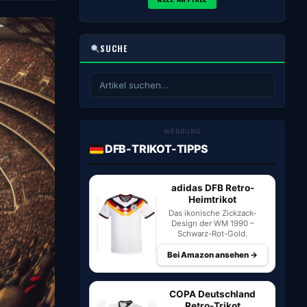
SUCHE
WERBUNG
DFB-TRIKOT-TIPPS
adidas DFB Retro-
Heimtrikot
Das ikonische Zickzack-
Design der WM 1990 –
Schwarz-Rot-Gold.
Bei Amazon ansehen →
COPA Deutschland
Retro-Trikot